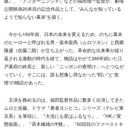
版』、『アンダーニンジャ』などの福田雄一監督が、劇場
公開映画20本目の記念作品として、“みんなが知っている
ようで知らない幕末”を描く。
今から150年前、日本の未来を変えるため、のちに幕末
のヒーローと呼ばれる男・坂本龍馬（ムロツヨシ）と西郷
隆盛（佐藤二朗）が立ち上がった。革命的な出来事が繰り
返される激動の時代を経て、物語はやがて260年続いた江
戸幕府の終焉と、新しい「ニッポンの夜明け」へとつなが
っていく。そこには、誰も想像し得なかった“戦い”と“友
情”の物語があった。
主演を務めるのは、福田監督作品に数多く出演してきた
ムロと佐藤。ドラマ『勇者ヨシヒコ』シリーズ（テレビ東
京系）を筆頭に、『大洗にも星はふるなり』、『HK／変
態仮面』、『斉木楠雄のΨ難』、『50回目のファーストキ