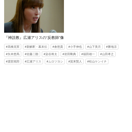
『神説教』広瀬アリスの“反教師”像
高橋克実
新解釈・幕末伝
倉悠貴
小手伸也
山下美月
勝地涼
矢本悠馬
佐藤二朗
染谷将太
岩田剛典
福田雄一
山田孝之
渡部篤郎
広瀬アリス
ムロツヨシ
賀来賢人
松山ケンイチ