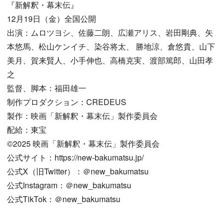
『新解釈・幕末伝』
12月19日（金）全国公開
出演：ムロツヨシ、佐藤二朗、広瀬アリス、岩田剛典、矢
本悠馬、松山ケンイチ、染谷将太、 勝地涼、倉悠貴、山下
美月、賀来賢人、小手伸也、高橋克実、渡部篤郎、山田孝
之
監督、脚本：福田雄一
制作プロダクション：CREDEUS
製作：映画「新解釈・幕末伝」製作委員会
配給：東宝
©︎2025 映画「新解釈・幕末伝」製作委員会
公式サイト：https://new-bakumatsu.jp/
公式X（旧Twitter）：＠new_bakumatsu
公式Instagram：＠new_bakumatsu
公式TikTok：＠new_bakumatsu