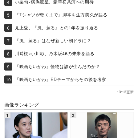
小栗旬×横浜流星、豪華初共演への期待
『Tシャツが乾くまで』脚本を生方美久が語る
見上愛、『風、薫る』との1年を振り返る
『風、薫る』はなぜ新しい朝ドラに？
川﨑桜×小川彩、乃木坂46の未来を語る
『映画ちいかわ』怪物は誰が生んだのか？
『映画ちいかわ』EDテーマからその後を考察
13:13更新
画像ランキング