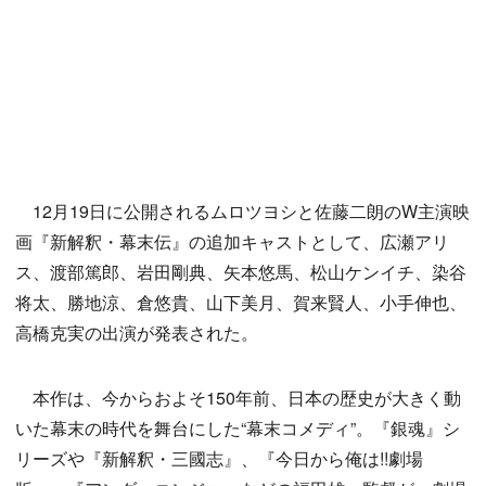
12月19日に公開されるムロツヨシと佐藤二朗のW主演映
画『新解釈・幕末伝』の追加キャストとして、広瀬アリ
ス、渡部篤郎、岩田剛典、矢本悠馬、松山ケンイチ、染谷
将太、勝地涼、倉悠貴、山下美月、賀来賢人、小手伸也、
高橋克実の出演が発表された。
本作は、今からおよそ150年前、日本の歴史が大きく動
いた幕末の時代を舞台にした“幕末コメディ”。『銀魂』シ
リーズや『新解釈・三國志』、『今日から俺は!!劇場