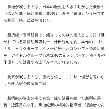
勝地が演じるのは、日本の歴史を大きく動かした最後の
征夷大将軍・徳川慶喜。勝地は、映画『銀魂』シリーズで
も将軍・徳川茂茂を演じた。
新撰組一番隊組長で、組きっての剣の達人として語り継
がれている新撰組最強剣士・沖田総司を倉、本作のオリジ
ナルキャラクターで、くノ一に扮したコンセプト茶屋店員
を、アイドルグループ乃木坂46の元メンバーで、モデルや
俳優として活躍する山下がそれぞれ演じる。
賀来が演じるのは、龍馬を信じ、共に熱い理想を追いか
けた政治家の後藤象二郎。
新撰組の隊士の中でも第一線で活躍を続けた新撰組局
長・近藤勇を小手、明治維新の精神的指導者・理論者であ