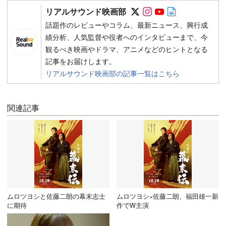
Follow on SNS
Follow on SNS
Follow on SN
Author web 
リアルサウンド映画部
話題作のレビューやコラム、最新ニュース、興行成
績分析、人気監督や役者へのインタビューまで、今
観るべき映画やドラマ、アニメなどのヒントとなる
記事をお届けします。
リアルサウンド映画部の記事一覧はこちら
関連記事
ムロツヨシと佐藤二朗の幕末志士
ムロツヨシ×佐藤二朗、福田雄一新
に期待
作でW主演