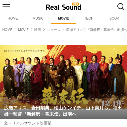
HOME
MUSIC
MOVIE
TECH
BOOK
HOME
MOVIE
映画
ニュース
広瀬アリスら『新解釈・幕末伝』出演
広瀬アリス、岩田剛典、松山ケンイチ、山下美月ら、福田
雄一監督『新解釈・幕末伝』出演へ
文＝リアルサウンド映画部