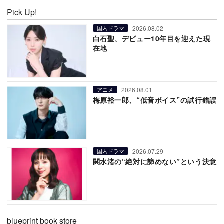
Pick Up!
2026.08.02
国内ドラマ
白石聖、デビュー10年目を迎えた現
在地
2026.08.01
アニメ
梅原裕一郎、“低音ボイス”の試行錯誤
2026.07.29
国内ドラマ
関水渚の“絶対に諦めない”という決意
blueprint book store