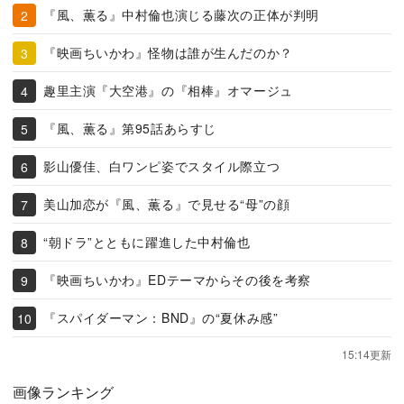
『風、薫る』中村倫也演じる藤次の正体が判明
『映画ちいかわ』怪物は誰が生んだのか？
趣里主演『大空港』の『相棒』オマージュ
『風、薫る』第95話あらすじ
影山優佳、白ワンピ姿でスタイル際立つ
美山加恋が『風、薫る』で見せる“母”の顔
“朝ドラ”とともに躍進した中村倫也
『映画ちいかわ』EDテーマからその後を考察
『スパイダーマン：BND』の“夏休み感”
15:14更新
画像ランキング