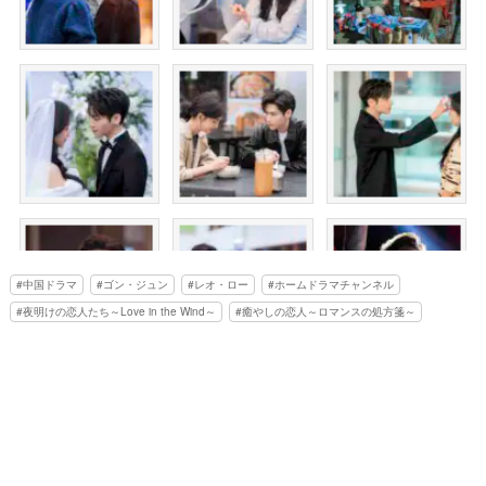
中国ドラマ
ゴン・ジュン
レオ・ロー
ホームドラマチャンネル
夜明けの恋人たち～Love in the Wind～
癒やしの恋人～ロマンスの処方箋～