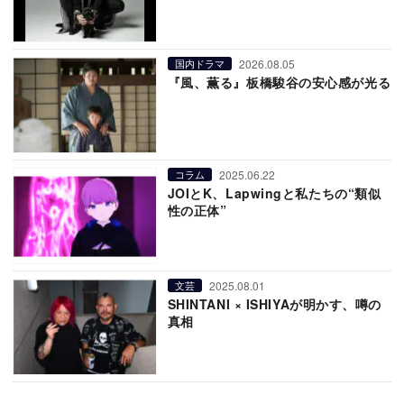
2026.08.05
国内ドラマ
『風、薫る』板橋駿谷の安心感が光る
2025.06.22
コラム
JOIとK、Lapwingと私たちの“類似
性の正体”
2025.08.01
文芸
SHINTANI × ISHIYAが明かす、噂の
真相