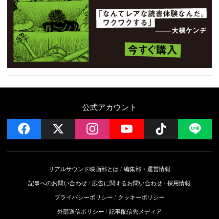
公式アカウント
facebook
x
instagram
YouTube
Follow on 
LI
リアルサウンド映画部とは
編集部・運営情報
記事へのお問い合わせ
広告に関するお問い合わせ
採用情報
プライバシーポリシー
クッキーポリシー
外部送信ポリシー
記事配信先メディア