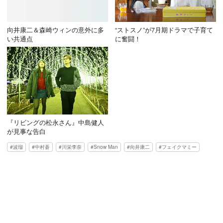
向井康二＆森崎ウィンの意外に多
“ストスノ”が7月期ドラマで子育て
い共通点
に奮闘！
『リビングの松永さん』中島健人
が見事な告白
波瑠
中村蒼
川栄李奈
Snow Man
向井康二
フェイクマミー