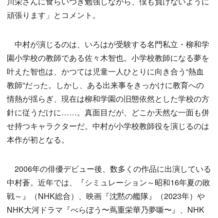
川栄さんに食らいつき勉強しながら、僕も負けないように
頑張ります」とコメント。
中村が演じるのは、いろはが受験する名門私立・柳和学
園小学校の教師である佐々木智也。小学校教師になる夢を
叶えた智也は、かつては児童一人ひとりに向き合う“熱血
教師”だった。しかし、ある出来事をきっかけに教育への
情熱が揺らぎ、現在は柳和学園の旧態依然とした学校の方
針に従うだけに……。真面目だが、どこか天然な一面も併
せ持つキャラクターだ。中村が小学校教師役を演じるのは
本作が初となる。
2006年の俳優デビュー後、数多くの作品に出演している
中村蒼。近年では、『シミュレーション～昭和16年夏の敗
戦～』（NHK総合）、映画『沈黙の艦隊』（2023年）や
NHK大河ドラマ『べらぼう〜蔦重栄華乃夢噺〜』、NHK