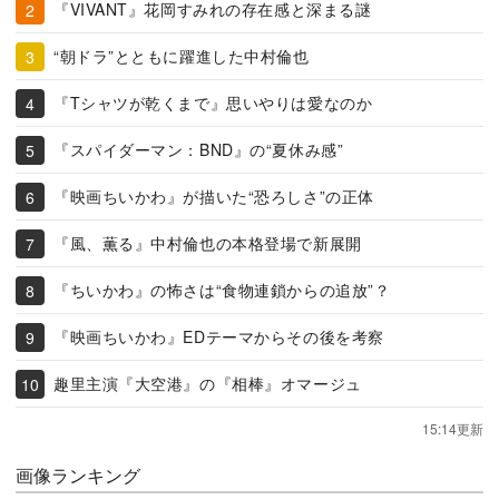
『VIVANT』花岡すみれの存在感と深まる謎
“朝ドラ”とともに躍進した中村倫也
『Tシャツが乾くまで』思いやりは愛なのか
『スパイダーマン：BND』の“夏休み感”
『映画ちいかわ』が描いた“恐ろしさ”の正体
『風、薫る』中村倫也の本格登場で新展開
『ちいかわ』の怖さは“食物連鎖からの追放”？
『映画ちいかわ』EDテーマからその後を考察
趣里主演『大空港』の『相棒』オマージュ
15:14更新
画像ランキング