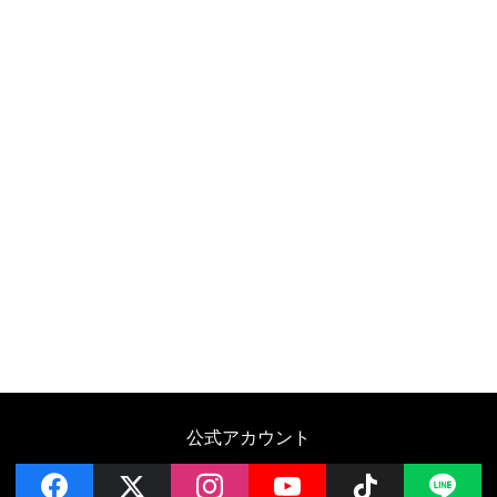
公式アカウント
facebook
x
instagram
YouTube
Follow on 
LI