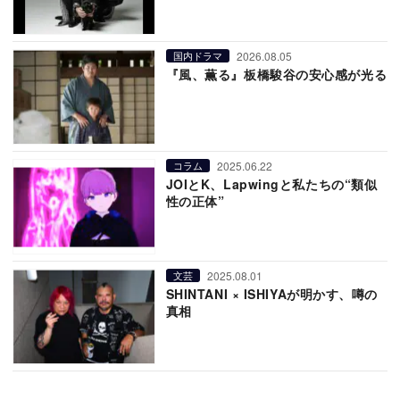
2026.08.05
国内ドラマ
『風、薫る』板橋駿谷の安心感が光る
2025.06.22
コラム
JOIとK、Lapwingと私たちの“類似
性の正体”
2025.08.01
文芸
SHINTANI × ISHIYAが明かす、噂の
真相