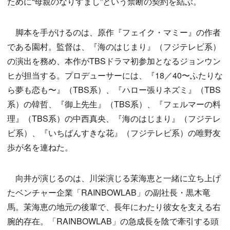
ために“母親のなりすまし”という禁断の契約を結ぶ。
脚本を手がけるのは、原作『フェイク・マミー』の作者
である園村。監督は、『海のはじまり』（フジテレビ系）
の演出を務め、本作がTBSドラマ初参加となるジョンウン
ヒが担当する。プロデューサーには、『18／40〜ふたりな
ら夢も恋も〜』（TBS系）、『ハロー張りネズミ』（TBS
系）の韓哲、『御上先生』（TBS系）、『フェルマーの料
理』（TBS系）の中西真央、『海のはじまり』（フジテレ
ビ系）、『いちばんすきな花』（フジテレビ系）の唯野友
歩が名を連ねた。
向井が演じるのは、川栄演じる茉海恵と一緒に立ち上げ
たベンチャー企業「RAINBOWLAB」の副社長・黒木竜
馬。茉海恵の地元の後輩で、長年にわたり彼女を支える右
腕的存在。「RAINBOWLAB」の急成長を陰で牽引する頭