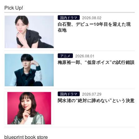
Pick Up!
2026.08.02
国内ドラマ
白石聖、デビュー10年目を迎えた現
在地
2026.08.01
アニメ
梅原裕一郎、“低音ボイス”の試行錯誤
2026.07.29
国内ドラマ
関水渚の“絶対に諦めない”という決意
blueprint book store