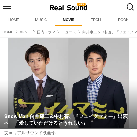
HOME
MUSIC
MOVIE
TECH
BOOK
HOME
MOVIE
国内ドラマ
ニュース
向井康二＆中村蒼、『フェイク
Snow Man 向井康二＆中村蒼、『フェイクマミー』出演
へ 「愛していただけるとうれしい」
文＝リアルサウンド映画部