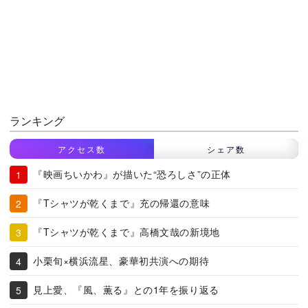
ランキング
アクセス数
シェア数
『映画ちいかわ』が描いた“恐ろしさ”の正体
『Tシャツが乾くまで』充の帰還の意味
『Tシャツが乾くまで』高橋文哉の新境地
小栗旬×横浜流星、豪華初共演への期待
見上愛、『風、薫る』との1年を振り返る