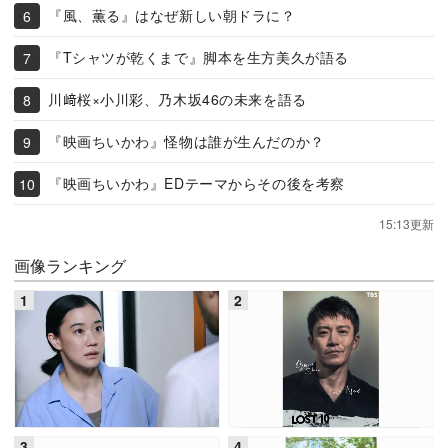
『風、薫る』はなぜ新しい朝ドラに？
『Tシャツが乾くまで』脚本を生方美久が語る
川﨑桜×小川彩、乃木坂46の未来を語る
『映画ちいかわ』怪物は誰が生んだのか？
『映画ちいかわ』EDテーマからその後を考察
15:13更新
画像ランキング