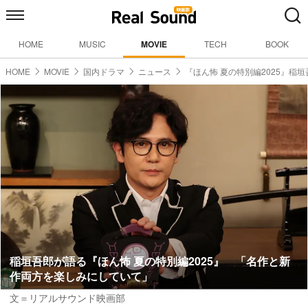
HOME
MUSIC
MOVIE
TECH
BOOK
HOME
MOVIE
国内ドラマ
ニュース
『ほん怖 夏の特別編2025』稲
稲垣吾郎が語る『ほん怖 夏の特別編2025』 「名作と新
作両方を楽しみにしていて」
文＝リアルサウンド映画部