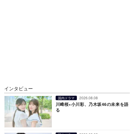
インタビュー
2026.08.08
国内ドラマ
川﨑桜×小川彩、乃木坂46の未来を語
る