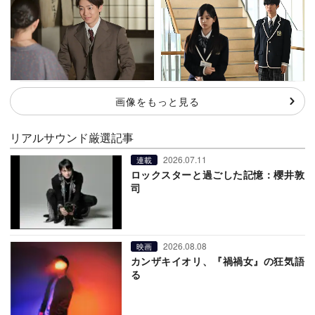
画像をもっと見る
リアルサウンド厳選記事
2026.07.11
連載
ロックスターと過ごした記憶：櫻井敦
司
2026.08.08
映画
カンザキイオリ、『禍禍女』の狂気語
る