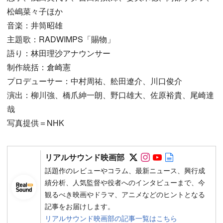
松嶋菜々子ほか
音楽：井筒昭雄
主題歌：RADWIMPS「賜物」
語り：林田理沙アナウンサー
制作統括：倉崎憲
プロデューサー：中村周祐、舩田遼介、川口俊介
演出：柳川強、橋爪紳一朗、野口雄大、佐原裕貴、尾崎達
哉
写真提供＝NHK
Follow on SNS
Follow on SNS
Follow on SN
Author web 
リアルサウンド映画部
話題作のレビューやコラム、最新ニュース、興行成
績分析、人気監督や役者へのインタビューまで、今
観るべき映画やドラマ、アニメなどのヒントとなる
記事をお届けします。
リアルサウンド映画部の記事一覧はこちら