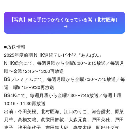
【写真】何も手につかなくなっている嵩（北村匠海）
■放送情報
2025年度前期 NHK連続テレビ小説『あんぱん』
NHK総合にて、毎週月曜から金曜8:00〜8:15放送／毎週月
曜〜金曜12:45〜13:00再放送
BSプレミアムにて、毎週月曜から金曜7:30〜7:45放送／毎
週土曜8:15〜9:30再放送
BS4Kにて、毎週月曜から金曜7:30〜7:45放送／毎週土曜
10:15～11:30再放送
出演：今田美桜、北村匠海、江口のりこ、河合優実、原菜
乃華、高橋文哉、眞栄田郷敦、大森元貴、戸田菜穂、戸田
恵子、浅田美代子、吉田鋼太郎、妻夫木聡、阿部サダヲ、