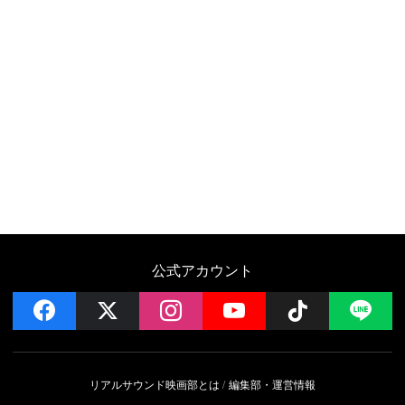
公式アカウント
facebook
x
instagram
YouTube
Follow on 
LI
リアルサウンド映画部とは
編集部・運営情報