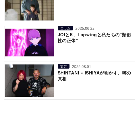
2025.06.22
コラム
JOIとK、Lapwingと私たちの“類似
性の正体”
2025.08.01
文芸
SHINTANI × ISHIYAが明かす、噂の
真相