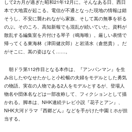
して2カ月が過ぎた昭和21年12月に。そんなある日、西日
本で大地震が起こる。電信が不通となった現地の情報は錯
そうし、不安に襲われながら家族、そして嵩の無事を祈る
のぶ。そのころ、高知新報でも混乱が続いていた。資料が
散乱する編集室を片付ける琴子（鳴海唯）。厳しい表情で
帰ってくる東海林（津田健次郎）と岩清水（倉悠貴）。だ
がそこに、嵩の姿はなく……。
朝ドラ第112作目となる本作は、『アンパンマン』を生
み出したやなせたかしと小松暢の夫婦をモデルとした勇気
の物語。実在の人物である2人をモデルとするが、登場人
物名や団体名などは一部改称して、フィクションとして描
かれる。脚本は、NHK連続テレビ小説『花子とアン』、
NHK大河ドラマ『西郷どん』などを手がけた中園ミホが担
当する。