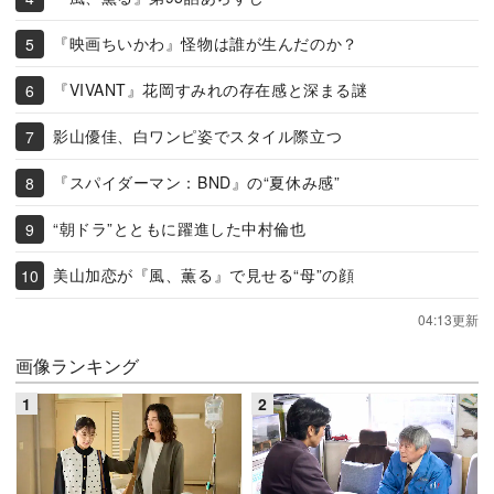
『映画ちいかわ』怪物は誰が生んだのか？
『VIVANT』花岡すみれの存在感と深まる謎
影山優佳、白ワンピ姿でスタイル際立つ
『スパイダーマン：BND』の“夏休み感”
“朝ドラ”とともに躍進した中村倫也
美山加恋が『風、薫る』で見せる“母”の顔
04:13更新
画像ランキング