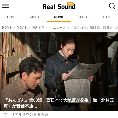
HOME
MUSIC
MOVIE
TECH
BOOK
HOME
MOVIE
国内ドラマ
ニュース
『あんぱん』第83話、西日本で
『あんぱん』第83話、西日本で大地震が発生 嵩（北村匠
海）が音信不通に
文＝リアルサウンド映画部