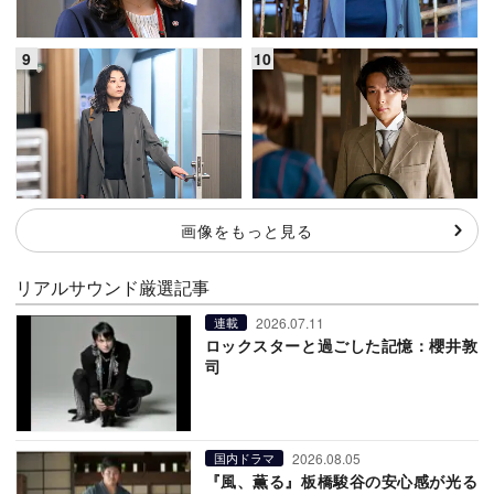
画像をもっと見る
リアルサウンド厳選記事
2026.07.11
連載
ロックスターと過ごした記憶：櫻井敦
司
2026.08.05
国内ドラマ
『風、薫る』板橋駿谷の安心感が光る