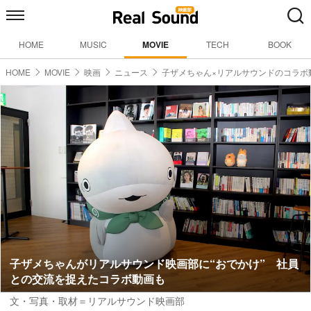
HOME
MUSIC
MOVIE
TECH
BOOK
HOME
MOVIE
映画
ニュース
子ザメちゃん×リアルサウンドのコラボ
子ザメちゃんがリアルサウンド映画部に“おでかけ” 社員
との交流を捉えたコラボ動画も
文・写真・取材＝リアルサウンド映画部