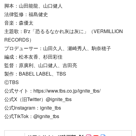
脚本：山田能龍、山口健人
法律監修：福島健史
音楽：森優太
主題歌：B'z「恐るるなかれ灰は灰に」（VERMILLION
RECORDS）
プロデューサー：山田久人、瀬崎秀人、駒奈穂子
編成：松本友香、杉田彩佳
監督：原廣利、山口健人、吉田亮
製作：BABEL LABEL、TBS
ⒸTBS
公式サイト：https://www.tbs.co.jp/ignite_tbs/
公式X（旧Twitter）@ignite_tbs
公式Instagram：ignite_tbs
公式TikTok：@ignite_tbs
Follow on SNS
Follow on SNS
Follow on SN
Author web 