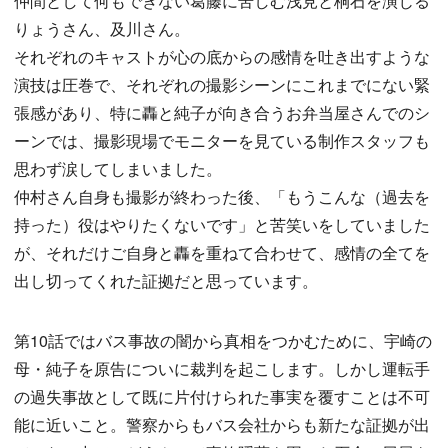
仲間として何もできない葛藤に苦しむ浅見と桐石を演じる
りょうさん、及川さん。
それぞれのキャストが心の底からの感情を吐き出すような
演技は圧巻で、それぞれの撮影シーンにこれまでにない緊
張感があり、特に轟と純子が向き合うお弁当屋さんでのシ
ーンでは、撮影現場でモニターを見ている制作スタッフも
思わず涙してしまいました。
仲村さん自身も撮影が終わった後、「もうこんな（過去を
持った）役はやりたくないです」と苦笑いをしていました
が、それだけご自身と轟を重ねて合わせて、感情の全てを
出し切ってくれた証拠だと思っています。
第10話ではバス事故の闇から真相をつかむために、宇崎の
母・純子を原告についに裁判を起こします。しかし運転手
の過失事故として既に片付けられた事実を覆すことは不可
能に近いこと。警察からもバス会社からも新たな証拠が出