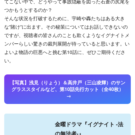
てこない中で、どうやって事故隠蔽を図った石倉の尻尾を
つかもうとするのか？
そんな状況を打破するために、宇崎や轟たちはある大き
な”賭け”に出ます。その秘策についてはお話しできないの
ですが、視聴者の皆さんのことも欺くようなイグナイトメ
ンバーらしい驚きの裁判展開が待っていると思います。い
よいよ物語の巨悪へと挑む第10話に、ぜひご期待くださ
い。
【写真】浅見（りょう）＆高井戸（三山凌輝）のサン
グラススタイルなど、第10話先行カット（全40枚）
金曜ドラマ『イグナイト -法
の無法者-』