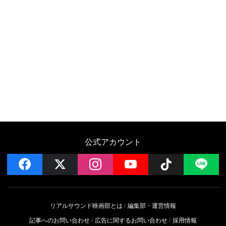
公式アカウント
facebook
x
instagram
YouTube
Follow on 
LI
リアルサウンド映画部とは
編集部・運営情報
記事へのお問い合わせ
広告に関するお問い合わせ
採用情報