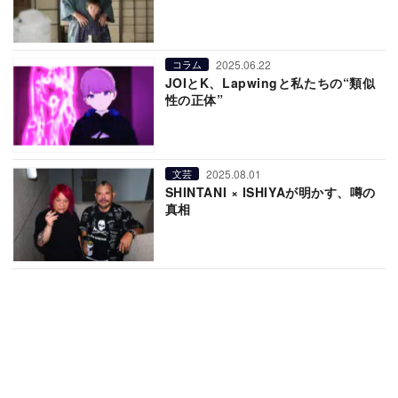
2025.06.22
コラム
JOIとK、Lapwingと私たちの“類似
性の正体”
2025.08.01
文芸
SHINTANI × ISHIYAが明かす、噂の
真相