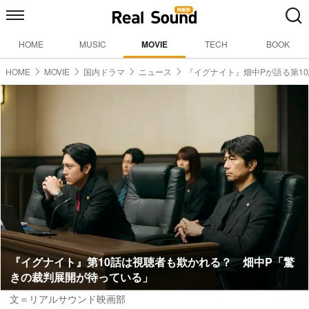
HOME
MUSIC
MOVIE
TECH
BOOK
HOME
MOVIE
国内ドラマ
ニュース
『イグナイト』畑中Pが語る第1
『イグナイト』第10話は視聴者も欺かれる？ 畑中P「驚
きの裁判展開が待っている」
文＝リアルサウンド映画部