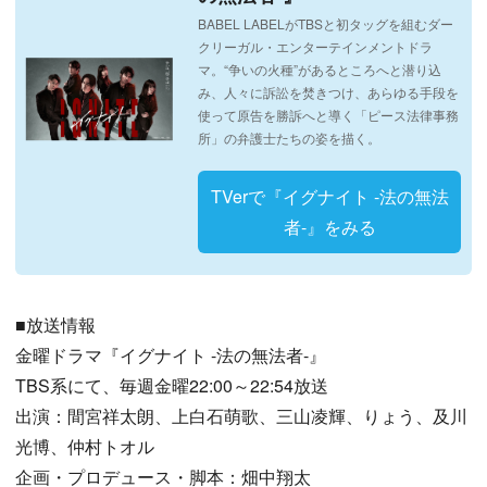
BABEL LABELがTBSと初タッグを組むダー
クリーガル・エンターテインメントドラ
マ。“争いの火種”があるところへと潜り込
み、人々に訴訟を焚きつけ、あらゆる手段を
使って原告を勝訴へと導く「ピース法律事務
所」の弁護士たちの姿を描く。
TVerで『イグナイト -法の無法
者-』をみる
■放送情報
金曜ドラマ『イグナイト -法の無法者-』
TBS系にて、毎週金曜22:00～22:54放送
出演：間宮祥太朗、上白石萌歌、三山凌輝、りょう、及川
光博、仲村トオル
企画・プロデュース・脚本：畑中翔太