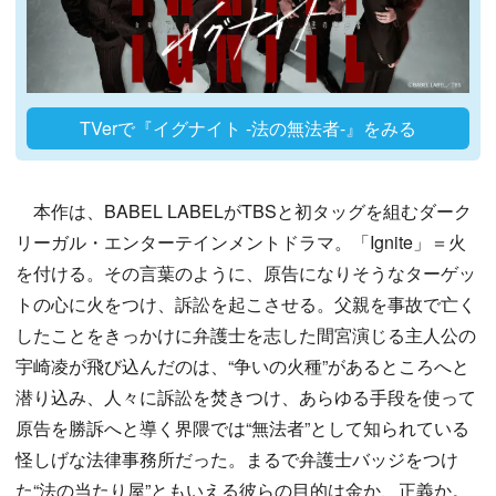
TVerで『イグナイト -法の無法者-』をみる
本作は、BABEL LABELがTBSと初タッグを組むダーク
リーガル・エンターテインメントドラマ。「Ignite」＝火
を付ける。その言葉のように、原告になりそうなターゲッ
トの心に火をつけ、訴訟を起こさせる。父親を事故で亡く
したことをきっかけに弁護士を志した間宮演じる主人公の
宇崎凌が飛び込んだのは、“争いの火種”があるところへと
潜り込み、人々に訴訟を焚きつけ、あらゆる手段を使って
原告を勝訴へと導く界隈では“無法者”として知られている
怪しげな法律事務所だった。まるで弁護士バッジをつけ
た“法の当たり屋”ともいえる彼らの目的は金か、正義か。