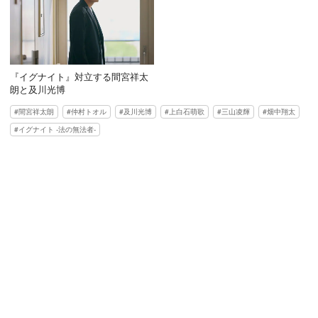
『イグナイト』対立する間宮祥太
朗と及川光博
間宮祥太朗
仲村トオル
及川光博
上白石萌歌
三山凌輝
畑中翔太
イグナイト -法の無法者-