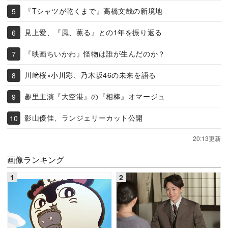
『Tシャツが乾くまで』高橋文哉の新境地
見上愛、『風、薫る』との1年を振り返る
『映画ちいかわ』怪物は誰が生んだのか？
川﨑桜×小川彩、乃木坂46の未来を語る
趣里主演『大空港』の『相棒』オマージュ
影山優佳、ランジェリーカット公開
20:13更新
画像ランキング