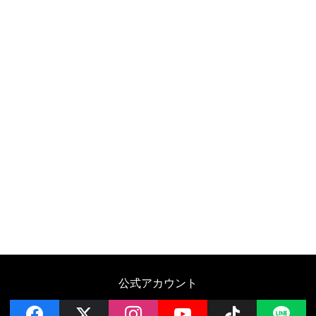
公式アカウント
facebook
x
instagram
YouTube
Follow on 
LI