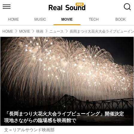
HOME
MUSIC
MOVIE
TECH
BOOK
HOME
MOVIE
映画
ニュース
長岡まつり大花火大会ライブビューイ
「長岡まつり大花火大会ライブビューイング」開催決定
現地さながらの臨場感を映画館で
文＝リアルサウンド映画部