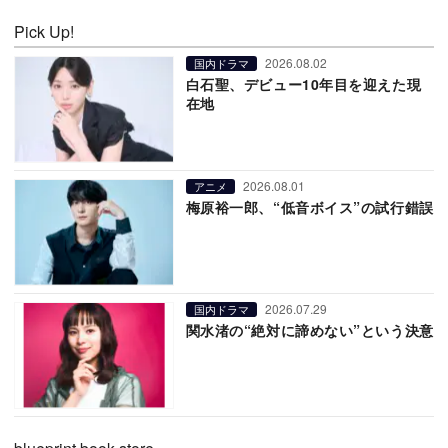
Pick Up!
2026.08.02
国内ドラマ
白石聖、デビュー10年目を迎えた現
在地
2026.08.01
アニメ
梅原裕一郎、“低音ボイス”の試行錯誤
2026.07.29
国内ドラマ
関水渚の“絶対に諦めない”という決意