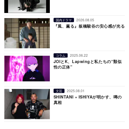
2026.08.05
国内ドラマ
『風、薫る』板橋駿谷の安心感が光る
2025.06.22
コラム
JOIとK、Lapwingと私たちの“類似
性の正体”
2025.08.01
文芸
SHINTANI × ISHIYAが明かす、噂の
真相