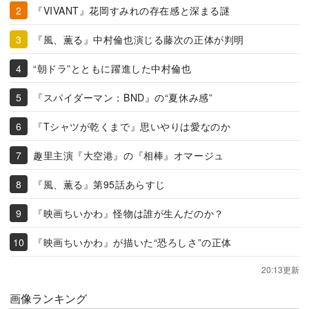
『VIVANT』花岡すみれの存在感と深まる謎
『風、薫る』中村倫也演じる藤次の正体が判明
“朝ドラ”とともに躍進した中村倫也
『スパイダーマン：BND』の“夏休み感”
『Tシャツが乾くまで』思いやりは愛なのか
趣里主演『大空港』の『相棒』オマージュ
『風、薫る』第95話あらすじ
『映画ちいかわ』怪物は誰が生んだのか？
『映画ちいかわ』が描いた“恐ろしさ”の正体
20:13更新
画像ランキング