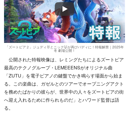
Play
「ズートピア２」ジュディ🐰とニック🦊が再びバディに！特報解禁｜2025年
冬 劇場公開！
公開された特報映像は、レミングたちによるズートピア
最高のテクノグループ・LEMEEENSがオリジナル曲
「ZUTU」を電子ピアノの鍵盤でかき鳴らす場面から始ま
る。この楽曲は、ガゼルとのツアーでオープニングアクト
を務めたばかりの彼らが、世界中の人々をズートピアの街
へ迎え入れるために作られものだ」とハワード監督は語
る。