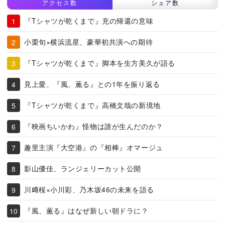
アクセス数
シェア数
『Tシャツが乾くまで』充の帰還の意味
小栗旬×横浜流星、豪華初共演への期待
『Tシャツが乾くまで』脚本を生方美久が語る
見上愛、『風、薫る』との1年を振り返る
『Tシャツが乾くまで』高橋文哉の新境地
『映画ちいかわ』怪物は誰が生んだのか？
趣里主演『大空港』の『相棒』オマージュ
影山優佳、ランジェリーカット公開
川﨑桜×小川彩、乃木坂46の未来を語る
『風、薫る』はなぜ新しい朝ドラに？