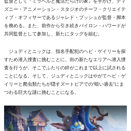
監督として『ミラベルと魔法だらけの家』を手がけ、ディ
ズニー・アニメーション・スタジオのチーフ・クリエイテ
ィブ・オフィサーであるジャレド・ブッシュが監督・脚本
を務める。また、前作から引き続きバイロン・ハワードが
共同監督として参加し、新たにタッグを組む。
ジュディとニックは、指名手配犯のヘビ・ゲイリーを探
すため潜入捜査に挑むことに。街の新たなエリアへ潜入捜
査を行うが、そこでふたりの絆がこれまで以上に試される
ことになる。そして、ジュディとニックはやがてヘビ・ゲ
イリーと爬虫類たちが隠すズートピアでの“暗い過去”にま
つわる巨大な謎に挑むことになる。