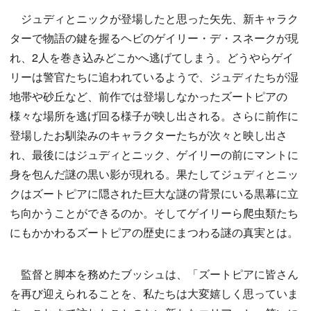
ジュディとニックが登場したと思った矢先、新キャラク
ターで物語の鍵を握るヘビのゲイリー・デ・スネークが現
れ、2人を巻き込みどこかへ逃げてしまう。どうやらゲイ
リーは警官たちに追われているようで、ジュディたちが湿
地帯や砂丘など、前作では登場しなかったズートピアの
様々な場所を逃げ回る様子が映し出される。さらに前作に
登場したお馴染みのキャラクターたちが次々と映し出さ
れ、最後にはジュディとニック、ゲイリーの前にマントに
身を包んだ謎の黒い影が現れる。果たしてジュディとニッ
クはズートピアに隠された巨大な謎の背景にいる黒幕に立
ち向かうことができるのか。そしてゲイリーら爬虫類たち
にもかかわるズートピアの歴史にまつわる謎の真実とは。
監督と脚本を務めたブッシュは、「ズートピアに皆さん
を再び迎えられることを、私たちは大変嬉しく思っていま