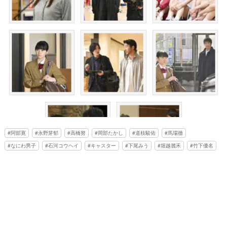
阿部寛
永野芽郁
高橋努
岡部たかし
道枝駿佑
馬場徹
なにわ男子
石河コウヘイ
キャスター
下尾みう
堀越麗禾
竹下優名