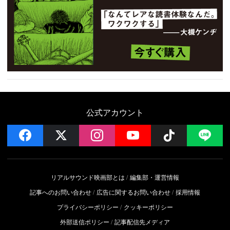
公式アカウント
facebook
x
instagram
YouTube
Follow on 
LI
リアルサウンド映画部とは
編集部・運営情報
記事へのお問い合わせ
広告に関するお問い合わせ
採用情報
プライバシーポリシー
クッキーポリシー
外部送信ポリシー
記事配信先メディア