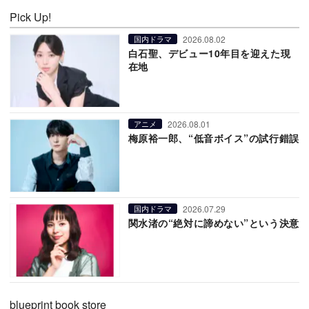
Pick Up!
2026.08.02
国内ドラマ
白石聖、デビュー10年目を迎えた現
在地
2026.08.01
アニメ
梅原裕一郎、“低音ボイス”の試行錯誤
2026.07.29
国内ドラマ
関水渚の“絶対に諦めない”という決意
blueprint book store