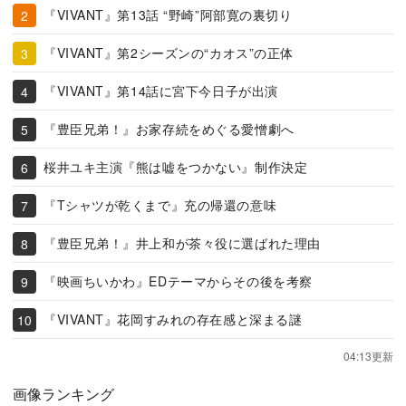
『VIVANT』第13話 “野崎”阿部寛の裏切り
『VIVANT』第2シーズンの“カオス”の正体
『VIVANT』第14話に宮下今日子が出演
『豊臣兄弟！』お家存続をめぐる愛憎劇へ
桜井ユキ主演『熊は嘘をつかない』制作決定
『Tシャツが乾くまで』充の帰還の意味
『豊臣兄弟！』井上和が茶々役に選ばれた理由
『映画ちいかわ』EDテーマからその後を考察
『VIVANT』花岡すみれの存在感と深まる謎
04:13更新
画像ランキング