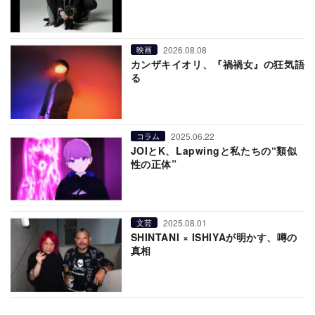
2026.08.08
映画
カンザキイオリ、『禍禍女』の狂気語
る
2025.06.22
コラム
JOIとK、Lapwingと私たちの“類似
性の正体”
2025.08.01
文芸
SHINTANI × ISHIYAが明かす、噂の
真相