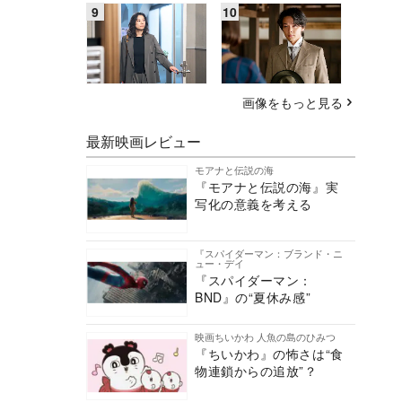
画像をもっと見る
最新映画レビュー
モアナと伝説の海
『モアナと伝説の海』実
写化の意義を考える
『スパイダーマン：ブランド・ニ
ュー・デイ
『スパイダーマン：
BND』の“夏休み感”
映画ちいかわ 人魚の島のひみつ
『ちいかわ』の怖さは“食
物連鎖からの追放”？