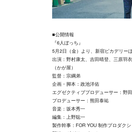
■公開情報
『6人ぼっち』
5月2日（金）より、新宿ピカデリー
出演：野村康太、吉田晴登、三原羽
（かが屋）
監督：宗綱弟
企画・脚本：政池洋佑
エグゼクティブプロデューサー：野
プロデューサー：熊田泰祐
音楽：坂本秀一
編集：上野聡一
製作幹事：FOR YOU 制作プロダクショ