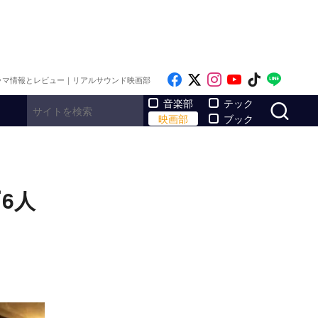
Like on Facebook
Follow on x
Follow on Inst
Follow on Y
Follow on
Follo
ラマ情報とレビュー｜リアルサウンド映画部
サ
音楽部
テック
映画部
ブック
6人