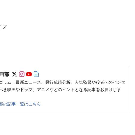
イズ
Follow on SNS
Follow on SNS
Follow on SNS
Author web site
画部
コラム、最新ニュース、興行成績分析、人気監督や役者へのインタ
べき映画やドラマ、アニメなどのヒントとなる記事をお届けしま
部の記事一覧はこちら