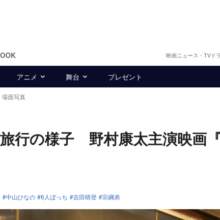
BOOK
映画ニュース・TVド
アニメ
舞台
プレゼント
』場面写真
旅行の様子 野村康太主演映画『
羽
中山ひなの
6人ぼっち
吉田晴登
宗綱弟