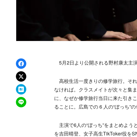
Facebookでシェア
5月2日より公開される野村康太主演
xでポスト
高校生活一度きりの修学旅行。それ
はてなブックマーク
なければ。クラスメイトが次々と集ま
に、なぜか修学旅行当日に来た引きこも
LINEで送る
ることに。広島での 6 人の“ぼっち
主演で6人の“ぼっち”をまとめよう
を吉田晴登、女子高生TikToker役