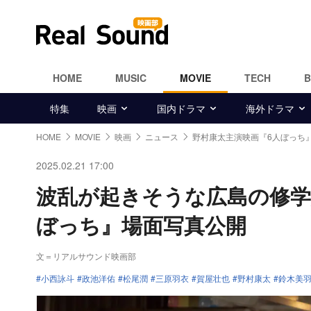
HOME
MUSIC
MOVIE
TECH
特集
映画
国内ドラマ
海外ドラマ
HOME
MOVIE
映画
ニュース
野村康太主演映画『6人ぼっち
2025.02.21 17:00
波乱が起きそうな広島の修学
ぼっち』場面写真公開
文＝リアルサウンド映画部
小西詠斗
政池洋佑
松尾潤
三原羽衣
賀屋壮也
野村康太
鈴木美