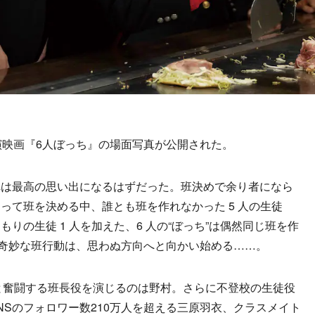
映画『6人ぼっち』の場面写真が公開された。
は最高の思い出になるはずだった。班決めで余り者になら
って班を決める中、誰とも班を作れなかった 5 人の生徒
りの生徒 1 人を加えた、6 人の“ぼっち”は偶然同じ班を作
”の奇妙な班行動は、思わぬ方向へと向かい始める……。
と奮闘する班長役を演じるのは野村。さらに不登校の生徒役
をSNSのフォロワー数210万人を超える三原羽衣、クラスメイト