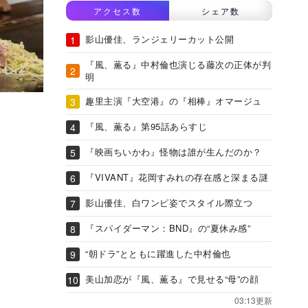
アクセス数
シェア数
影山優佳、ランジェリーカット公開
『風、薫る』中村倫也演じる藤次の正体が判
明
趣里主演『大空港』の『相棒』オマージュ
『風、薫る』第95話あらすじ
『映画ちいかわ』怪物は誰が生んだのか？
『VIVANT』花岡すみれの存在感と深まる謎
影山優佳、白ワンピ姿でスタイル際立つ
『スパイダーマン：BND』の“夏休み感”
“朝ドラ”とともに躍進した中村倫也
美山加恋が『風、薫る』で見せる“母”の顔
03:13更新