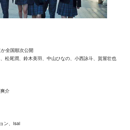
ほか全国順次公開
衣、松尾潤、鈴木美羽、中山ひなの、小西詠斗、賀屋壮也
田爽介
ン、isai