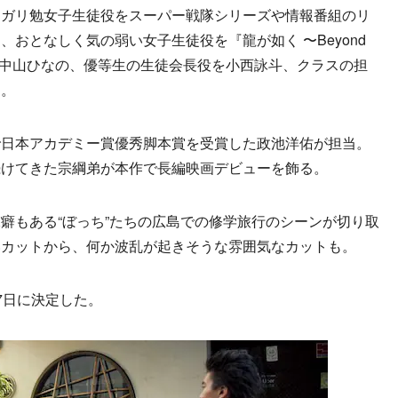
、ガリ勉女子生徒役をスーパー戦隊シリーズや情報番組のリ
おとなしく気の弱い女子生徒役を『龍が如く 〜Beyond
eo）出演の中山ひなの、優等生の生徒会長役を小西詠斗、クラスの担
る。
日本アカデミー賞優秀脚本賞を受賞した政池洋佑が担当。
続けてきた宗綱弟が本作で長編映画デビューを飾る。
もある“ぼっち”たちの広島での修学旅行のシーンが切り取
いカットから、何か波乱が起きそうな雰囲気なカットも。
7日に決定した。