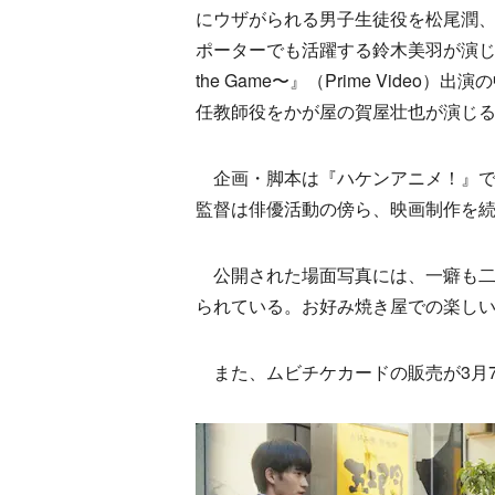
にウザがられる男子生徒役を松尾潤
ポーターでも活躍する鈴木美羽が演じ、
the Game〜』（Prime Vid
任教師役をかが屋の賀屋壮也が演じ
企画・脚本は『ハケンアニメ！』で
監督は俳優活動の傍ら、映画制作を
公開された場面写真には、一癖も二癖
られている。お好み焼き屋での楽し
また、ムビチケカードの販売が3月