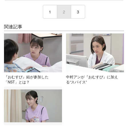
1
2
(current)
3
関連記事
『おむすび』結が参加した
中村アンが『おむすび』に加え
「NST」とは？
る“スパイス”