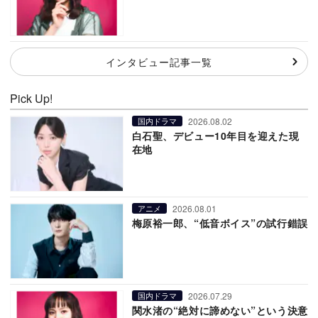
インタビュー記事一覧
Pick Up!
2026.08.02
国内ドラマ
白石聖、デビュー10年目を迎えた現
在地
2026.08.01
アニメ
梅原裕一郎、“低音ボイス”の試行錯誤
2026.07.29
国内ドラマ
関水渚の“絶対に諦めない”という決意