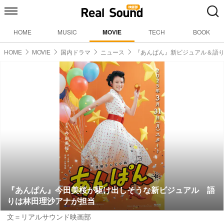
HOME
MUSIC
MOVIE
TECH
BOOK
HOME
MOVIE
国内ドラマ
ニュース
『あんぱん』新ビジュアル＆語
『あんぱん』今田美桜が駆け出しそうな新ビジュアル 語
りは林田理沙アナが担当
文＝リアルサウンド映画部