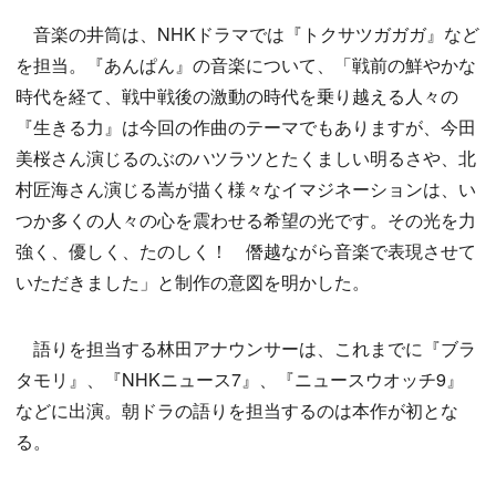
音楽の井筒は、NHKドラマでは『トクサツガガガ』など
を担当。『あんぱん』の音楽について、「戦前の鮮やかな
時代を経て、戦中戦後の激動の時代を乗り越える人々の
『生きる力』は今回の作曲のテーマでもありますが、今田
美桜さん演じるのぶのハツラツとたくましい明るさや、北
村匠海さん演じる嵩が描く様々なイマジネーションは、い
つか多くの人々の心を震わせる希望の光です。その光を力
強く、優しく、たのしく！ 僭越ながら音楽で表現させて
いただきました」と制作の意図を明かした。
語りを担当する林田アナウンサーは、これまでに『ブラ
タモリ』、『NHKニュース7』、『ニュースウオッチ9』
などに出演。朝ドラの語りを担当するのは本作が初とな
る。