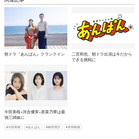
朝ドラ『あんぱん』クランクイン
二宮和也、朝ドラ出演は今だから
できる挑戦に
今田美桜×河合優実×原菜乃華は最
強三姉妹に
今田美桜
あんぱん
林田理沙
井筒昭雄