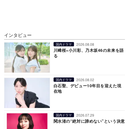
インタビュー
2026.08.08
国内ドラマ
川﨑桜×小川彩、乃木坂46の未来を語
る
2026.08.02
国内ドラマ
白石聖、デビュー10年目を迎えた現
在地
2026.07.29
国内ドラマ
関水渚の“絶対に諦めない”という決意