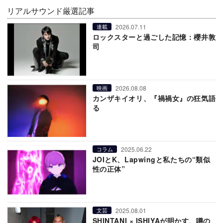
リアルサウンド厳選記事
2026.07.11
連載
ロックスターと過ごした記憶：櫻井敦
司
2026.08.08
映画
カンザキイオリ、『禍禍女』の狂気語
る
2025.06.22
コラム
JOIとK、Lapwingと私たちの“類似
性の正体”
2025.08.01
文芸
SHINTANI × ISHIYAが明かす、噂の