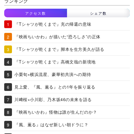
ランキング
アクセス数
シェア数
『Tシャツが乾くまで』充の帰還の意味
『映画ちいかわ』が描いた“恐ろしさ”の正体
『Tシャツが乾くまで』脚本を生方美久が語る
『Tシャツが乾くまで』高橋文哉の新境地
小栗旬×横浜流星、豪華初共演への期待
見上愛、『風、薫る』との1年を振り返る
川﨑桜×小川彩、乃木坂46の未来を語る
『映画ちいかわ』怪物は誰が生んだのか？
『風、薫る』はなぜ新しい朝ドラに？