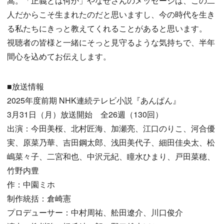
嵩。「正義とは何か」やなせさんのメッセージは、この二
人だからこそ生まれたのだと思いますし、今の時代を生き
る私たちにきっと教えてくれることがあると思います。
視聴者の皆様と一緒にそっと見守るような気持ちで、半年
間心を込めてお伝えします。
■放送情報
2025年度前期 NHK連続テレビ小説『あんぱん』
3月31日（月）放送開始 全26週（130回）
出演：今田美桜、北村匠海、加瀬亮、江口のりこ、河合優
実、原菜乃華、吉田鋼太郎、浅田美代子、細田佳央太、松
嶋菜々子、二宮和也、中沢元紀、瞳水ひまり、戸田菜穂、
竹野内豊
作：中園ミホ
制作統括：倉崎憲
プロデューサー：中村周祐、舩田遼介、川口俊介