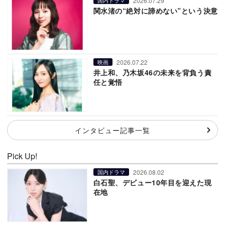
2026.07.29
国内ドラマ
関水渚の“絶対に諦めない”という決意
2026.07.22
映画
井上和、乃木坂46の未来を背負う責
任と覚悟
インタビュー記事一覧
Pick Up!
2026.08.02
国内ドラマ
白石聖、デビュー10年目を迎えた現
在地