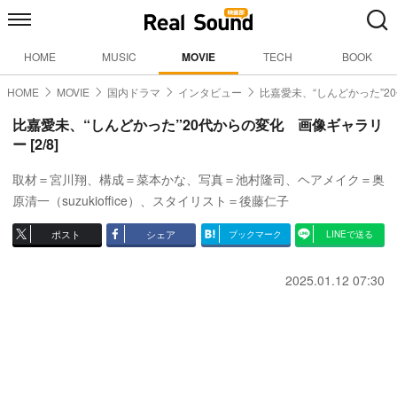
HOME
MUSIC
MOVIE
TECH
BOOK
HOME
MOVIE
国内ドラマ
インタビュー
比嘉愛未、“しんどかった”2
比嘉愛未、“しんどかった”20代からの変化 画像ギャラリ
ー [2/8]
取材＝宮川翔、構成＝菜本かな、写真＝池村隆司、ヘアメイク＝奥
原清一（suzukioffice）、スタイリスト＝後藤仁子
ポスト
シェア
ブックマーク
LINEで送る
2025.01.12 07:30