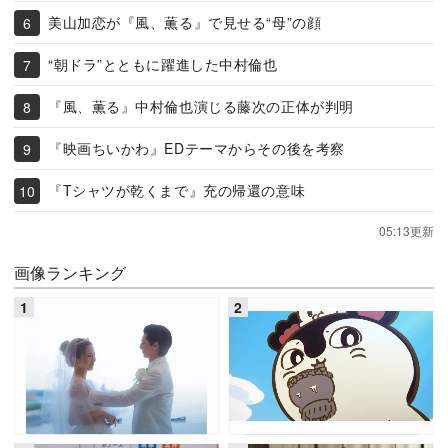
美山加恋が『風、薫る』で見せる“母”の顔
“朝ドラ”とともに躍進した中村倫也
『風、薫る』中村倫也演じる藤次の正体が判明
『映画ちいかわ』EDテーマからその後を考察
『Tシャツが乾くまで』充の帰還の意味
05:13更新
画像ランキング