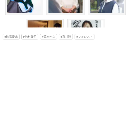
比嘉愛未
池村隆司
菜本かな
宮川翔
フォレスト