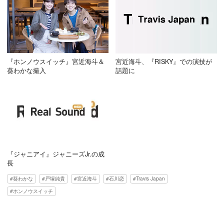
『ホンノウスイッチ』宮近海斗＆
宮近海斗、『RISKY』での演技が
葵わかな撮入
話題に
『ジャニアイ』ジャニーズJr.の成
長
葵わかな
戸塚純貴
宮近海斗
石川恋
Travis Japan
ホンノウスイッチ