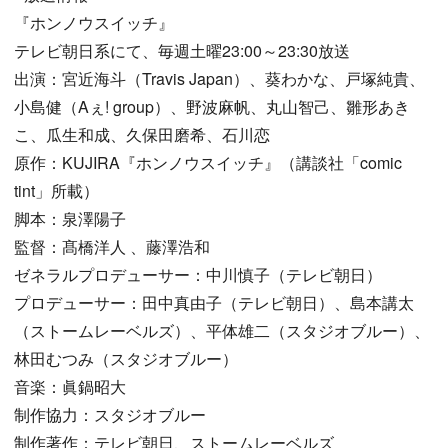
『ホンノウスイッチ』
テレビ朝日系にて、毎週土曜23:00～23:30放送
出演：宮近海斗（Travis Japan）、葵わかな、戸塚純貴、
小島健（Aぇ! group）、野波麻帆、丸山智己、雛形あき
こ、瓜生和成、久保田磨希、石川恋
原作：KUJIRA『ホンノウスイッチ』（講談社「comic
tint」所載）
脚本：泉澤陽子
監督：髙橋洋人 、藤澤浩和
ゼネラルプロデューサー：中川慎子（テレビ朝日）
プロデューサー：田中真由子（テレビ朝日）、島本講太
（ストームレーベルズ）、平体雄二（スタジオブルー）、
林田むつみ（スタジオブルー）
音楽：眞鍋昭大
制作協力：スタジオブルー
制作著作：テレビ朝日、ストームレーベルズ