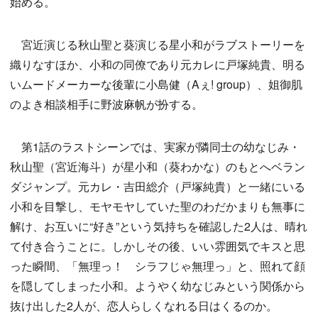
始める。
宮近演じる秋山聖と葵演じる星小和がラブストーリーを
織りなすほか、小和の同僚であり元カレに戸塚純貴、明る
いムードメーカーな後輩に小島健（Aぇ! group）、姐御肌
のよき相談相手に野波麻帆が扮する。
第1話のラストシーンでは、実家が隣同士の幼なじみ・
秋山聖（宮近海斗）が星小和（葵わかな）のもとへベラン
ダジャンプ。元カレ・吉田総介（戸塚純貴）と一緒にいる
小和を目撃し、モヤモヤしていた聖のわだかまりも無事に
解け、お互いに“好き”という気持ちを確認した2人は、晴れ
て付き合うことに。しかしその後、いい雰囲気でキスと思
った瞬間、「無理っ！ シラフじゃ無理っ」と、照れて顔
を隠してしまった小和。ようやく幼なじみという関係から
抜け出した2人が、恋人らしくなれる日はくるのか。