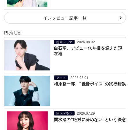
インタビュー記事一覧
Pick Up!
2026.08.02
国内ドラマ
白石聖、デビュー10年目を迎えた現
在地
2026.08.01
アニメ
梅原裕一郎、“低音ボイス”の試行錯誤
2026.07.29
国内ドラマ
関水渚の“絶対に諦めない”という決意