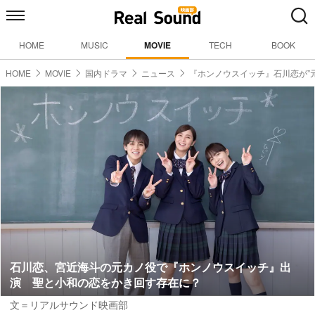
HOME
MUSIC
MOVIE
TECH
BOOK
HOME
MOVIE
国内ドラマ
ニュース
『ホンノウスイッチ』石川恋が”
石川恋、宮近海斗の元カノ役で『ホンノウスイッチ』出
演 聖と小和の恋をかき回す存在に？
文＝リアルサウンド映画部