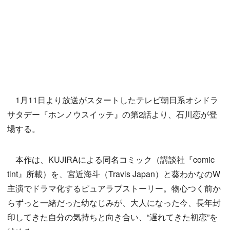
1月11日より放送がスタートしたテレビ朝日系オシドラ
サタデー『ホンノウスイッチ』の第2話より、石川恋が登
場する。
本作は、KUJIRAによる同名コミック（講談社『comic
tint』所載）を、宮近海斗（Travis Japan）と葵わかなのW
主演でドラマ化するピュアラブストーリー。物心つく前か
らずっと一緒だった幼なじみが、大人になった今、長年封
印してきた自分の気持ちと向き合い、“遅れてきた初恋”を