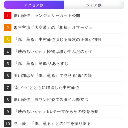
アクセス数
シェア数
影山優佳、ランジェリーカット公開
趣里主演『大空港』の『相棒』オマージュ
『風、薫る』中村倫也演じる藤次の正体が判明
『映画ちいかわ』怪物は誰が生んだのか？
『風、薫る』第95話あらすじ
美山加恋が『風、薫る』で見せる“母”の顔
“朝ドラ”とともに躍進した中村倫也
影山優佳、白ワンピ姿でスタイル際立つ
『映画ちいかわ』EDテーマからその後を考察
見上愛、『風、薫る』との1年を振り返る