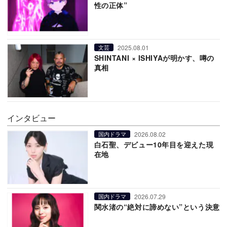
性の正体”
2025.08.01
文芸
SHINTANI × ISHIYAが明かす、噂の
真相
インタビュー
2026.08.02
国内ドラマ
白石聖、デビュー10年目を迎えた現
在地
2026.07.29
国内ドラマ
関水渚の“絶対に諦めない”という決意