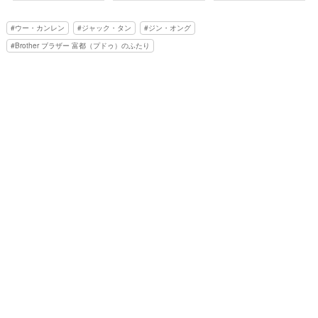
ウー・カンレン
ジャック・タン
ジン・オング
Brother ブラザー 富都（プドゥ）のふたり