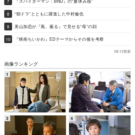
『スパイダーマン：BND』の“夏休み感”
“朝ドラ”とともに躍進した中村倫也
美山加恋が『風、薫る』で見せる“母”の顔
『映画ちいかわ』EDテーマからその後を考察
08:13更新
画像ランキング