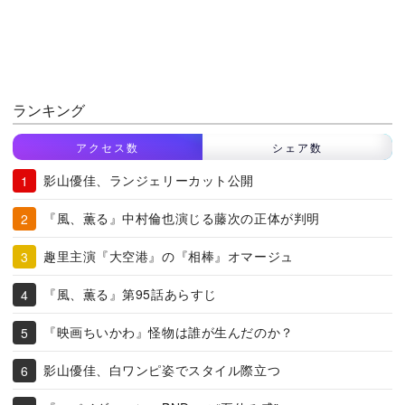
ランキング
アクセス数
シェア数
影山優佳、ランジェリーカット公開
『風、薫る』中村倫也演じる藤次の正体が判明
趣里主演『大空港』の『相棒』オマージュ
『風、薫る』第95話あらすじ
『映画ちいかわ』怪物は誰が生んだのか？
影山優佳、白ワンピ姿でスタイル際立つ