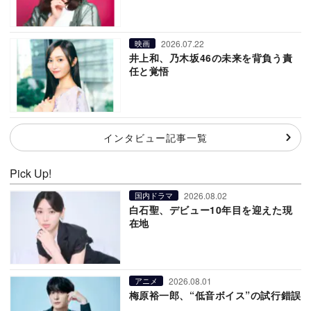
2026.07.22
映画
井上和、乃木坂46の未来を背負う責
任と覚悟
インタビュー記事一覧
Pick Up!
2026.08.02
国内ドラマ
白石聖、デビュー10年目を迎えた現
在地
2026.08.01
アニメ
梅原裕一郎、“低音ボイス”の試行錯誤