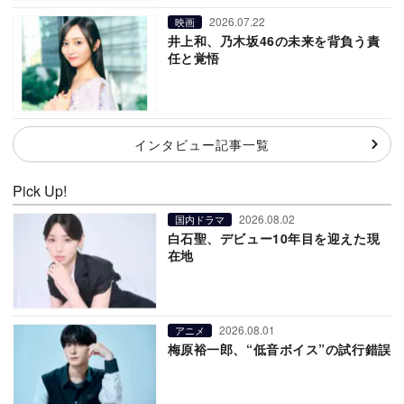
2026.07.22
映画
井上和、乃木坂46の未来を背負う責
任と覚悟
インタビュー記事一覧
Pick Up!
2026.08.02
国内ドラマ
白石聖、デビュー10年目を迎えた現
在地
2026.08.01
アニメ
梅原裕一郎、“低音ボイス”の試行錯誤