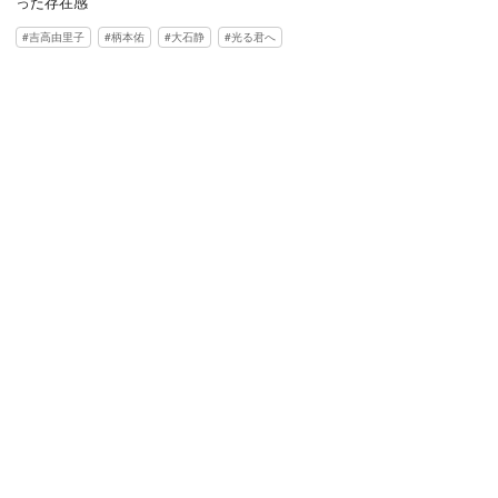
った存在感
吉高由里子
柄本佑
大石静
光る君へ