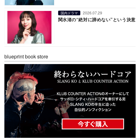
2026.07.29
国内ドラマ
関水渚の“絶対に諦めない”という決意
blueprint book store