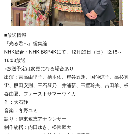
■放送情報
『光る君へ』総集編
NHK総合・NHK BSP4Kにて、12月29日（日）12:15～
16:03放送
※放送予定は変更になる場合あり
出演：吉高由里子、柄本佑、岸谷五朗、国仲涼子、高杉真
宙、段田安則、三石琴乃、井浦新、玉置玲央、吉田羊、板
谷由夏、ファーストサマーウイカ
作：大石静
音楽：冬野ユミ
語り：伊東敏恵アナウンサー
制作統括：内田ゆき、松園武大