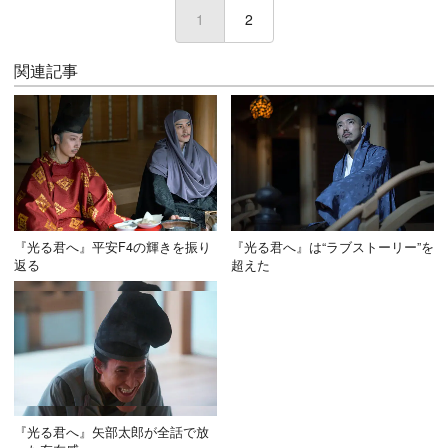
1
2
関連記事
『光る君へ』平安F4の輝きを振り
『光る君へ』は“ラブストーリー”を
返る
超えた
『光る君へ』矢部太郎が全話で放