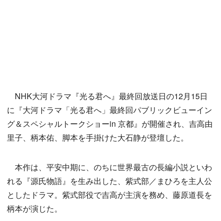
NHK大河ドラマ『光る君へ』最終回放送日の12月15日
に『大河ドラマ「光る君へ」最終回パブリックビューイン
グ＆スペシャルトークショーin 京都』が開催され、吉高由
里子、柄本佑、脚本を手掛けた大石静が登壇した。
本作は、平安中期に、のちに世界最古の長編小説といわ
れる『源氏物語』を生み出した、紫式部／まひろを主人公
としたドラマ。紫式部役で吉高が主演を務め、藤原道長を
柄本が演じた。