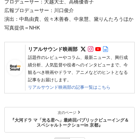
プロデューサー：大越大士、高橋優香子
広報プロデューサー：川口俊介
演出：中島由貴、佐々木善春、中泉慧、黛りんたろうほか
写真提供＝NHK
Follow on SNS
Follow on SNS
Follow on SN
Author web 
リアルサウンド映画部
話題作のレビューやコラム、最新ニュース、興行成
績分析、人気監督や役者へのインタビューまで、今
観るべき映画やドラマ、アニメなどのヒントとなる
記事をお届けします。
リアルサウンド映画部の記事一覧はこちら
次のページ
『大河ドラ マ「光る君へ」最終回パブリックビューイング＆
スペシャルトークショーin 京都』