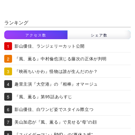
ランキング
アクセス数
シェア数
影山優佳、ランジェリーカット公開
『風、薫る』中村倫也演じる藤次の正体が判明
『映画ちいかわ』怪物は誰が生んだのか？
趣里主演『大空港』の『相棒』オマージュ
『風、薫る』第95話あらすじ
影山優佳、白ワンピ姿でスタイル際立つ
美山加恋が『風、薫る』で見せる“母”の顔
『スパイダーマン：BND』の“夏休み感”