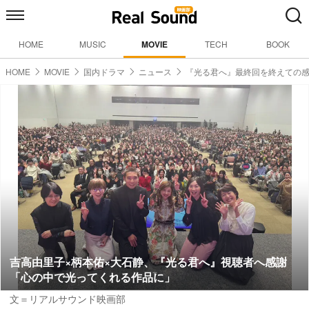
HOME
MUSIC
MOVIE
TECH
BOOK
HOME
MOVIE
国内ドラマ
ニュース
『光る君へ』最終回を終えての
吉高由里子×柄本佑×大石静、『光る君へ』視聴者へ感謝
「心の中で光ってくれる作品に」
文＝リアルサウンド映画部