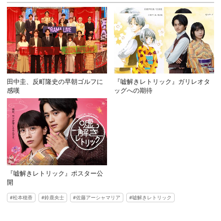
田中圭、反町隆史の早朝ゴルフに
『嘘解きレトリック』ガリレオタ
感嘆
ッグへの期待
『嘘解きレトリック』ポスター公
開
松本穂香
鈴鹿央士
佐藤アーシャマリア
嘘解きレトリック