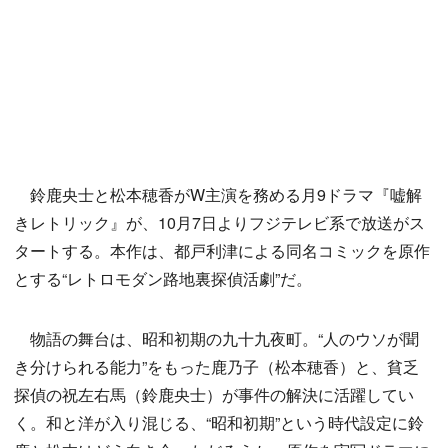
鈴鹿央士と松本穂香がW主演を務める月9ドラマ『嘘解
きレトリック』が、10月7日よりフジテレビ系で放送がス
タートする。本作は、都戸利津による同名コミックを原作
とする“レトロモダン路地裏探偵活劇”だ。
物語の舞台は、昭和初期の九十九夜町。“人のウソが聞
き分けられる能力”をもった鹿乃子（松本穂香）と、貧乏
探偵の祝左右馬（鈴鹿央士）が事件の解決に活躍してい
く。和と洋が入り混じる、“昭和初期”という時代設定に鈴