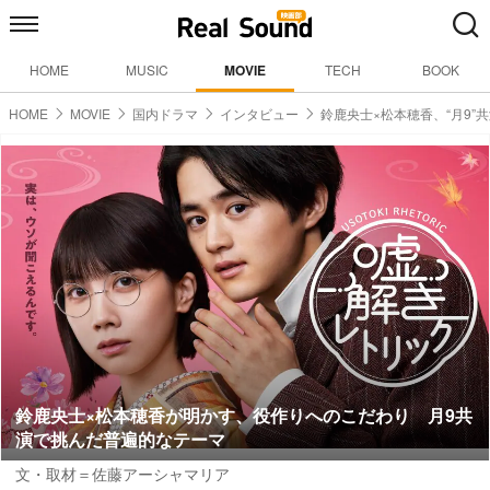
HOME
MUSIC
MOVIE
TECH
BOOK
HOME
MOVIE
国内ドラマ
インタビュー
鈴鹿央士×松本穂香、“月9”
鈴鹿央士×松本穂香が明かす、役作りへのこだわり 月9共
演で挑んだ普遍的なテーマ
文・取材＝佐藤アーシャマリア