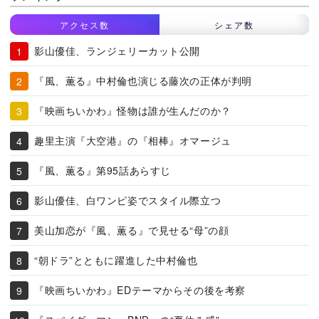
アクセス数
シェア数
影山優佳、ランジェリーカット公開
『風、薫る』中村倫也演じる藤次の正体が判明
『映画ちいかわ』怪物は誰が生んだのか？
趣里主演『大空港』の『相棒』オマージュ
『風、薫る』第95話あらすじ
影山優佳、白ワンピ姿でスタイル際立つ
美山加恋が『風、薫る』で見せる“母”の顔
“朝ドラ”とともに躍進した中村倫也
『映画ちいかわ』EDテーマからその後を考察