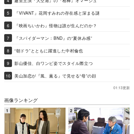
趣里主演『大空港』の『相棒』オマージュ
『VIVANT』花岡すみれの存在感と深まる謎
『映画ちいかわ』怪物は誰が生んだのか？
『スパイダーマン：BND』の“夏休み感”
“朝ドラ”とともに躍進した中村倫也
影山優佳、白ワンピ姿でスタイル際立つ
美山加恋が『風、薫る』で見せる“母”の顔
01:13更新
画像ランキング