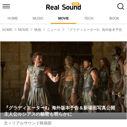
HOME
MUSIC
MOVIE
TECH
BOOK
HOME
MOVIE
映画
ニュース
『グラディエーターII』海外版本予告
『グラディエーターII』海外版本予告＆新場面写真公開
主人公ルシアスの秘密も明らかに
文＝リアルサウンド映画部