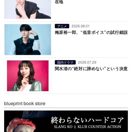
在地
2026.08.01
アニメ
梅原裕一郎、“低音ボイス”の試行錯誤
2026.07.29
国内ドラマ
関水渚の“絶対に諦めない”という決意
blueprint book store