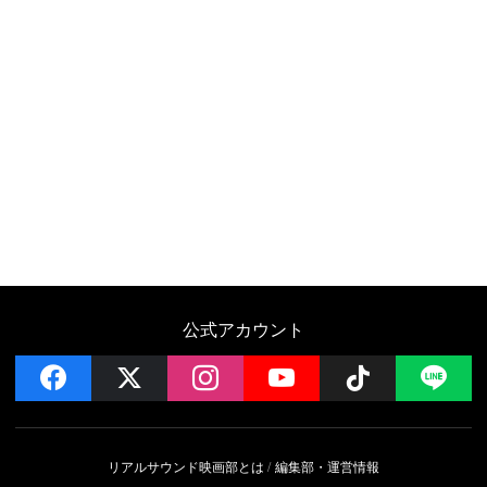
公式アカウント
facebook
x
instagram
YouTube
Follow on 
LI
リアルサウンド映画部とは
編集部・運営情報