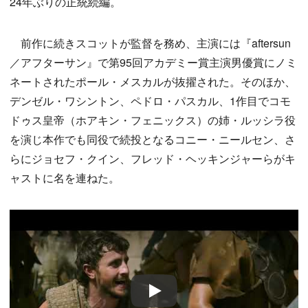
24年ぶりの正統続編。
前作に続きスコットが監督を務め、主演には『aftersun
／アフターサン』で第95回アカデミー賞主演男優賞にノミ
ネートされたポール・メスカルが抜擢された。そのほか、
デンゼル・ワシントン、ペドロ・パスカル、1作目でコモ
ドゥス皇帝（ホアキン・フェニックス）の姉・ルッシラ役
を演じ本作でも同役で続投となるコニー・ニールセン、さ
らにジョセフ・クイン、フレッド・ヘッキンジャーらがキ
ャストに名を連ねた。
Play