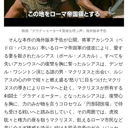
映画『グラディエーターII 英雄を呼ぶ声』海外版本予告
そんな本作の海外版本予告が公開。将軍アカシウス（ペ
ドロ・パスカル）率いるローマ帝国軍の侵攻により、愛す
る妻を殺されたルシアス（ポール・メスカル）。すべてを
失いアカシウスへの復讐を胸に誓ったルシアスは、デンゼ
ル・ワシントン演じる謎の男・マクリヌスと出会い、ルシ
アスの心の中で煌々と燃え盛る“怒り”に目をつけたマクリ
ヌスの導きによりローマへと赴く。マクリヌスが所有する
剣闘士「グラディエーター」となったルシアスは、復讐心
を胸に、力のみが物を言うコロセウム「円形闘技場」で待
ち受ける戦いへと踏み出していく。その周囲では、虎視
眈々と権力の座を狙うマクリヌス、飢えるローマ市民など
意に介さず権威を誇示し続ける双子皇帝のゲタ（ジョセ