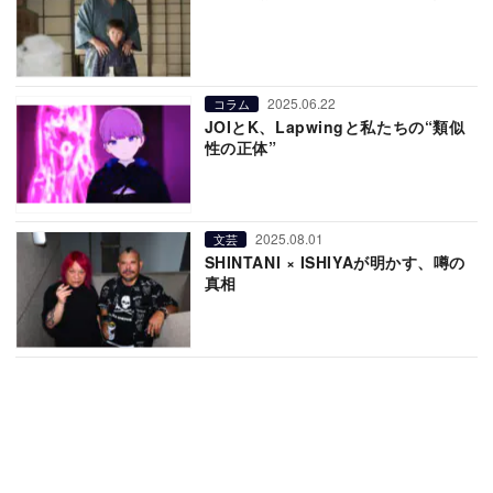
2025.06.22
コラム
JOIとK、Lapwingと私たちの“類似
性の正体”
2025.08.01
文芸
SHINTANI × ISHIYAが明かす、噂の
真相