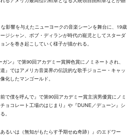
られるアメリカ最高位の勲章となる大統領自由勲章などが贈
な影響を与えたニューヨークの音楽シーンを舞台に、19歳
ュージシャン、ボブ・ディランが時代の寵児としてスターダ
ションを巻き起こしていく様子が描かれる。
ーガン』で第90回アカデミー賞脚色賞にノミネートされ、
く道』ではアメリカ音楽界の伝説的な歌手ジョニー・キャッ
映像化したマンゴールド。
前で僕を呼んで』で第90回アカデミー賞主演男優賞にノミ
チョコレート工場のはじまり』や『DUNE／デューン』シ
じる。
あるいは（無知がもたらす予期せぬ奇跡）』のエドワー