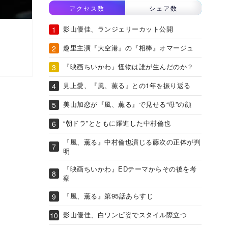
アクセス数
シェア数
影山優佳、ランジェリーカット公開
趣里主演『大空港』の『相棒』オマージュ
『映画ちいかわ』怪物は誰が生んだのか？
見上愛、『風、薫る』との1年を振り返る
美山加恋が『風、薫る』で見せる“母”の顔
“朝ドラ”とともに躍進した中村倫也
『風、薫る』中村倫也演じる藤次の正体が判
明
『映画ちいかわ』EDテーマからその後を考
察
『風、薫る』第95話あらすじ
影山優佳、白ワンピ姿でスタイル際立つ