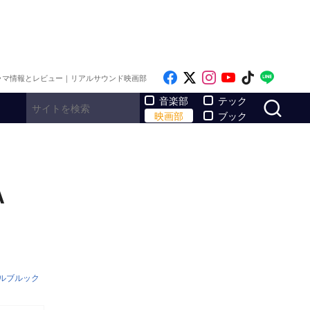
Like on Facebook
Follow on x
Follow on Inst
Follow on Y
Follow on
Follo
ラマ情報とレビュー｜リアルサウンド映画部
サ
音楽部
テック
映画部
ブック
A
ルブルック