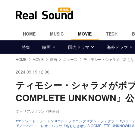
HOME
MUSIC
MOVIE
TECH
特集
映画
国内ドラマ
海外ドラマ
HOME
MOVIE
映画
ニュース
ティモシー・シャラメ『名もな
2024.09.19 12:00
ティモシー・シャラメがボブ
COMPLETE UNKNOWN』
文＝リアルサウンド映画部
エドワード・ノートン
エル・ファニング
ダン・フォグラー
ジェー
ノーバート・レオ・バッツ
名もなき者／A COMPLETE UNKNOWN