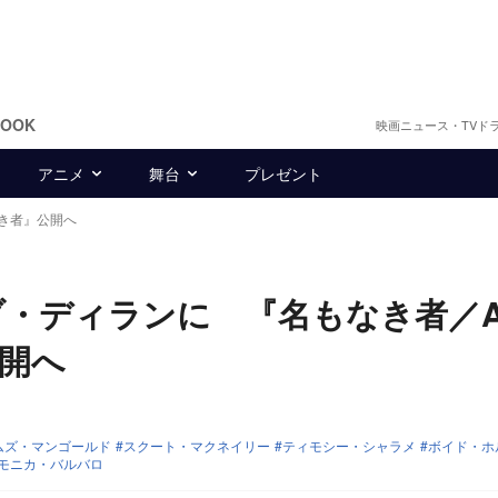
BOOK
映画ニュース・TVド
アニメ
舞台
プレゼント
き者』公開へ
・ディランに 『名もなき者／
公開へ
ムズ・マンゴールド
スクート・マクネイリー
ティモシー・シャラメ
ボイド・ホ
モニカ・バルバロ