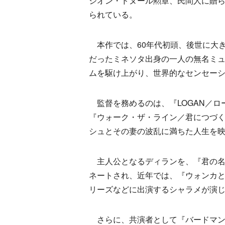
ジオン・ドヌール勲章、民間人に贈
られている。
本作では、60年代初頭、後世に大き
だったミネソタ出身の一人の無名ミ
ムを駆け上がり、世界的なセンセー
監督を務めるのは、『LOGAN／ロ
『ウォーク・ザ・ライン／君につづ
シュとその妻の波乱に満ちた人生を
主人公となるディランを、『君の名
ネートされ、近年では、『ウォンカと
リーズなどに出演するシャラメが演
さらに、共演者として『バードマン