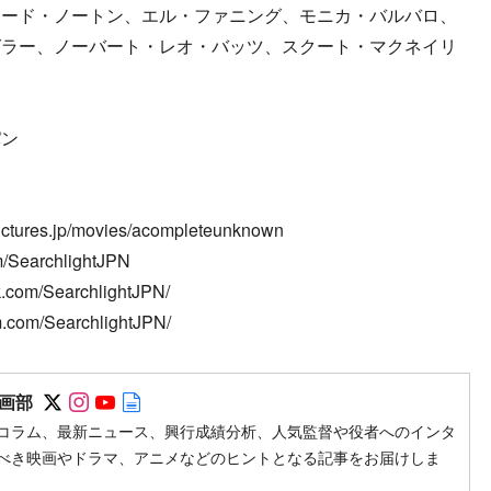
ワード・ノートン、エル・ファニング、モニカ・バルバロ、
グラー、ノーバート・レオ・バッツ、スクート・マクネイリ
パン
tures.jp/movies/acompleteunknown
/SearchlightJPN
com/SearchlightJPN/
.com/SearchlightJPN/
Follow on SNS
Follow on SNS
Follow on SNS
Author web site
画部
コラム、最新ニュース、興行成績分析、人気監督や役者へのインタ
べき映画やドラマ、アニメなどのヒントとなる記事をお届けしま