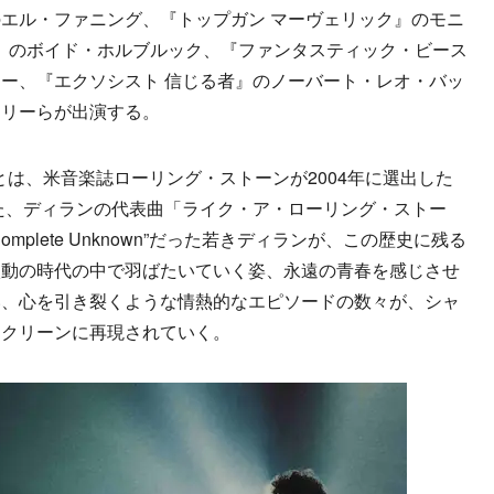
エル・ファニング、『トップガン マーヴェリック』のモニ
ン』のボイド・ホルブルック、『ファンタスティック・ビース
ー、『エクソシスト 信じる者』のノーバート・レオ・バッ
イリーらが出演する。
own”とは、米音楽誌ローリング・ストーンが2004年に選出した
れた、ディランの代表曲「ライク・ア・ローリング・ストー
mplete Unknown”だった若きディランが、この歴史に残る
激動の時代の中で羽ばたいていく姿、永遠の青春を感じさせ
い、心を引き裂くような情熱的なエピソードの数々が、シャ
スクリーンに再現されていく。