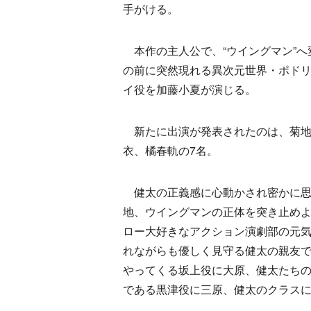
手がける。
本作の主人公で、“ウイングマン”へ
の前に突然現れる異次元世界・ポド
イ役を加藤小夏が演じる。
新たに出演が発表されたのは、菊地
衣、橘春軌の7名。
健太の正義感に心動かされ密かに思
地、ウイングマンの正体を突き止め
ロー大好きなアクション演劇部の元
れながらも優しく見守る健太の親友
やってくる坂上役に大原、健太たち
である黒津役に三原、健太のクラス