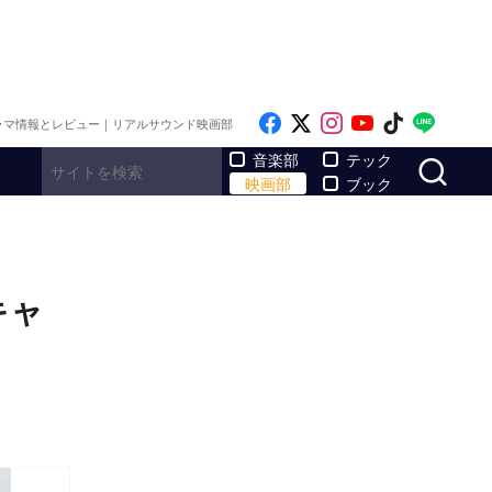
Like on Facebook
Follow on x
Follow on Inst
Follow on Y
Follow on
Follo
ラマ情報とレビュー｜リアルサウンド映画部
サ
音楽部
テック
映画部
ブック
キャ