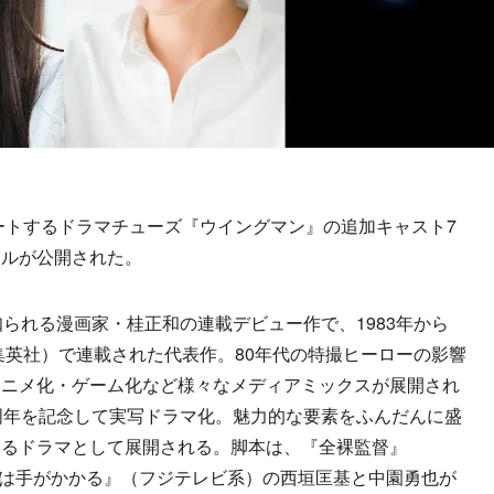
ートするドラマチューズ『ウイングマン』の追加キャスト7
アルが公開された。
知られる漫画家・桂正和の連載デビュー作で、1983年から
（集英社）で連載された代表作。80年代の特撮ヒーローの影響
アニメ化・ゲーム化など様々なメディアミックスが展開され
周年を記念して実写ドラマ化。魅力的な要素をふんだんに盛
するドラマとして展開される。脚本は、『全裸監督』
弁護士は手がかかる』（フジテレビ系）の西垣匡基と中園勇也が