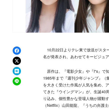
Facebookでシェア
10月22日よりテレ東で放送がスタ
名が発表され、あわせてキービジュ
xでポスト
はてなブックマーク
原作は、『電影少女』や『I"s』で
1985年まで『週刊少年ジャンプ』
LINEで送る
を大きく受けた作風が人気を集め、
てきた『ウイングマン』が、生誕40
り込み、個性豊かな登場人物が躍動
（Netflix）山田能龍、『うちの