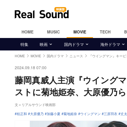
HOME
MUSIC
MOVIE
TECH
特集
映画
国内ドラマ
海外ドラマ
HOME
MOVIE
国内ドラマ
ニュース
『ウイングマン』キービ
2024.09.18 07:00
藤岡真威人主演『ウイング
ストに菊地姫奈、大原優乃ら
文＝リアルサウンド映画部
桂正和
大原優乃
加藤小夏
菊地姫奈
ウイングマン
三原羽衣
丈