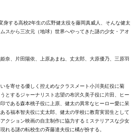
変身する高校2年生の広野健太役を藤岡真威人、そんな健太
リムスから三次元（地球）世界へやってきた謎の少女・アオ
姫奈、片田陽依、上原あまね、丈太郎、大原優乃、三原羽
いを寄せる優しく控えめなクラスメート小川美紅役に菊
ようとするジャーナリスト志望の布沢久美子役に片田、ヒー
気印である森本桃子役に上原、健太の異常なヒーロー愛に呆
である福本智夫役に丈太郎、健太の学校に教育実習生として
のアクション映画の自主制作に協力するミステリアスな少女
に現れる謎の転校生の斉藤達夫役に橘が扮する。