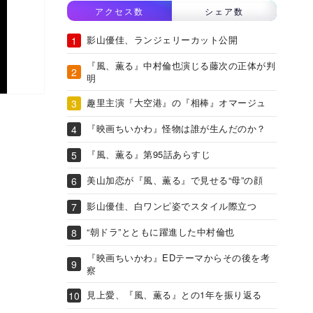
アクセス数
シェア数
影山優佳、ランジェリーカット公開
『風、薫る』中村倫也演じる藤次の正体が判
明
趣里主演『大空港』の『相棒』オマージュ
『映画ちいかわ』怪物は誰が生んだのか？
『風、薫る』第95話あらすじ
美山加恋が『風、薫る』で見せる“母”の顔
影山優佳、白ワンピ姿でスタイル際立つ
“朝ドラ”とともに躍進した中村倫也
『映画ちいかわ』EDテーマからその後を考
察
見上愛、『風、薫る』との1年を振り返る