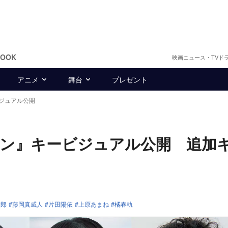
BOOK
映画ニュース・TVド
アニメ
舞台
プレゼント
ジュアル公開
マン』キービジュアル公開 追加
太郎
藤岡真威人
片田陽依
上原あまね
橘春軌