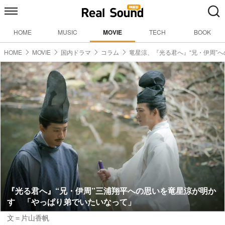
HOME
MUSIC
MOVIE
TECH
BOOK
HOME
MOVIE
国内ドラマ
コラム
竜星涼、『光る君へ』“兄・伊周”へ
『光る君へ』“兄・伊周”三浦翔平への思いを竜星涼が明か
す 「やっぱり弟でいたいなって」
文＝片山香帆