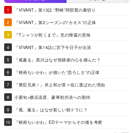
『VIVANT』第13話 “野崎”阿部寛の裏切り
『VIVANT』第2シーズンの“カオス”の正体
『Tシャツが乾くまで』充の帰還の意味
『VIVANT』第14話に宮下今日子が出演
『風薫る』黒川はなぜ視聴者の心を掴んだ？
『映画ちいかわ』が描いた“恐ろしさ”の正体
『豊臣兄弟！』井上和が茶々役に選ばれた理由
小栗旬×横浜流星、豪華初共演への期待
『風、薫る』はなぜ新しい朝ドラに？
『映画ちいかわ』EDテーマからその後を考察