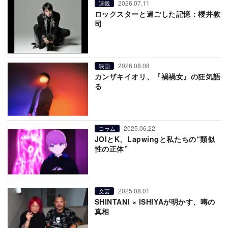
2026.07.11
連載
ロックスターと過ごした記憶：櫻井敦
司
2026.08.08
映画
カンザキイオリ、『禍禍女』の狂気語
る
2025.06.22
コラム
JOIとK、Lapwingと私たちの“類似
性の正体”
2025.08.01
文芸
SHINTANI × ISHIYAが明かす、噂の
真相