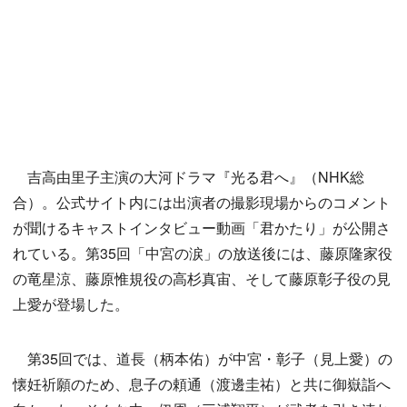
吉高由里子主演の大河ドラマ『光る君へ』（NHK総
合）。公式サイト内には出演者の撮影現場からのコメント
が聞けるキャストインタビュー動画「君かたり」が公開さ
れている。第35回「中宮の涙」の放送後には、藤原隆家役
の竜星涼、藤原惟規役の高杉真宙、そして藤原彰子役の見
上愛が登場した。
第35回では、道長（柄本佑）が中宮・彰子（見上愛）の
懐妊祈願のため、息子の頼通（渡邊圭祐）と共に御嶽詣へ