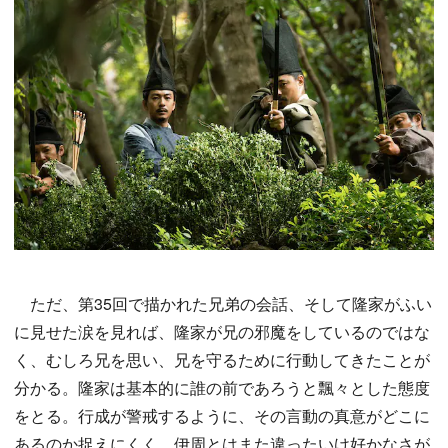
ただ、第35回で描かれた兄弟の会話、そして隆家がふい
に見せた涙を見れば、隆家が兄の邪魔をしているのではな
く、むしろ兄を思い、兄を守るために行動してきたことが
分かる。隆家は基本的に誰の前であろうと飄々とした態度
をとる。行成が警戒するように、その言動の真意がどこに
あるのか捉えにくく、伊周とはまた違ったいけ好かなさが