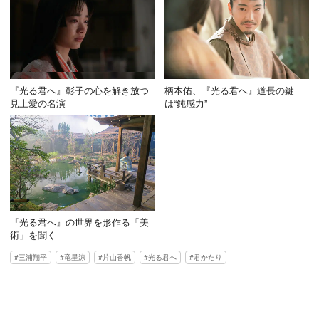
『光る君へ』彰子の心を解き放つ
柄本佑、『光る君へ』道長の鍵
見上愛の名演
は“鈍感力”
『光る君へ』の世界を形作る「美
術」を聞く
三浦翔平
竜星涼
片山香帆
光る君へ
君かたり