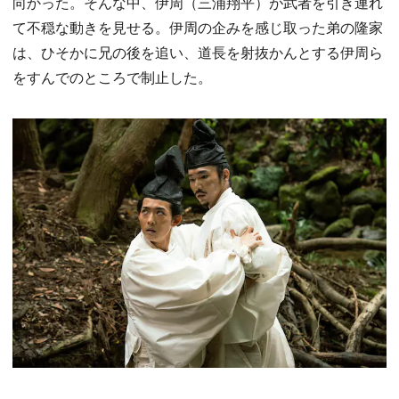
向かった。そんな中、伊周（三浦翔平）が武者を引き連れ
て不穏な動きを見せる。伊周の企みを感じ取った弟の隆家
は、ひそかに兄の後を追い、道長を射抜かんとする伊周ら
をすんでのところで制止した。