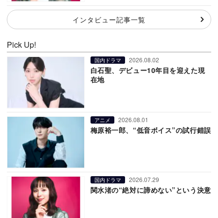
インタビュー記事一覧
Pick Up!
2026.08.02
国内ドラマ
白石聖、デビュー10年目を迎えた現
在地
2026.08.01
アニメ
梅原裕一郎、“低音ボイス”の試行錯誤
2026.07.29
国内ドラマ
関水渚の“絶対に諦めない”という決意