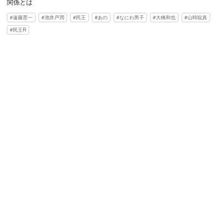
関係とは
遠藤憲一
池井戸潤
民王
あの
なにわ男子
大橋和也
山時聡真
民王R