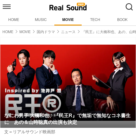
HOME
MUSIC
MOVIE
TECH
BOOK
HOME
MOVIE
国内ドラマ
ニュース
『民王』に大橋和也、あの、山
なにわ男子 大橋和也、『民王R』で無垢で無知なコネ書生
に あの＆山時聡真の出演も決定
文＝リアルサウンド映画部