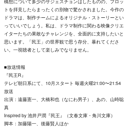
構想について多少のサジェスチョンはしたものの、プロッ
トを拝見したらまったくの別物で驚かされました。今作の
ドラマは、制作チームによるオリジナル・ストーリーとい
っていいでしょう。私は、ドラマ制作に関わる映像クリエ
イターたちの果敢なチャレンジを、全面的に支持したいと
思います。「民王」の世界観で思う存分、暴れてくださ
い。一視聴者として楽しみでなりません。
■放送情報
『民王R』
テレビ朝日系にて、10月スタート 毎週火曜21:00〜21:54
放送
出演：遠藤憲一、大橋和也（なにわ男子）、あの、山時聡
真
Inspired by 池井戸潤『民王』（文春文庫・角川文庫）
脚本：加藤陽一、後藤賢人ほか