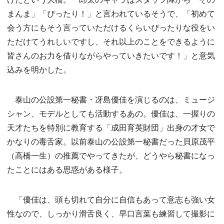
まんま」「ぴったり！」と言われているそうで、「初めて
会う方にもそう言っていただけるくらいぴったりな役をい
ただけてうれしいですし、それ以上のことをできるように
皆さんのお力を借りながらやっていきたいです！」と意気
込みを明かした。
泰山の公設第一秘書・冴島優佳を演じるのは、ミュージ
シャン、モデルとしても活動するあの。優佳は、一握りの
天才たちを特別に教育する「成田育英財団」出身の才女で
かなりの毒舌家。以前泰山の公設第一秘書だった貝原茂平
（高橋一生）の推薦でやってきたが、どうやら秘書になっ
たことにはある思惑がある様子。
「優佳は、頭も切れて自分に自信もあって意志も強い女
性なので、しっかり滑舌良く、早口言葉も練習して撮影に