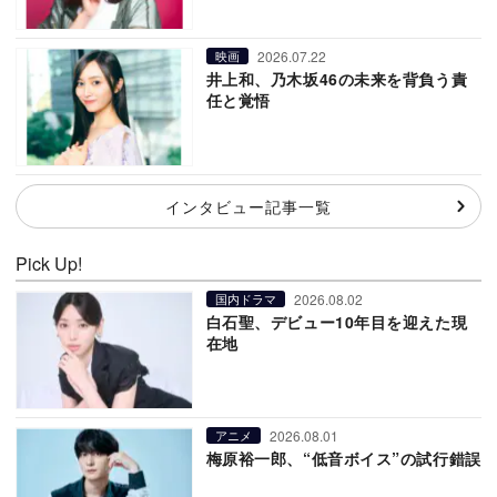
2026.07.22
映画
井上和、乃木坂46の未来を背負う責
任と覚悟
インタビュー記事一覧
Pick Up!
2026.08.02
国内ドラマ
白石聖、デビュー10年目を迎えた現
在地
2026.08.01
アニメ
梅原裕一郎、“低音ボイス”の試行錯誤