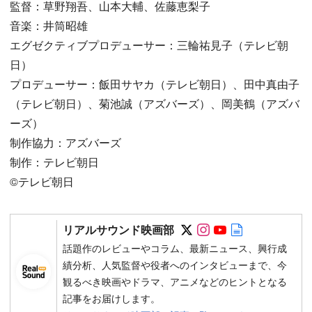
監督：草野翔吾、山本大輔、佐藤恵梨子
音楽：井筒昭雄
エグゼクティブプロデューサー：三輪祐見子（テレビ朝
日）
プロデューサー：飯田サヤカ（テレビ朝日）、田中真由子
（テレビ朝日）、菊池誠（アズバーズ）、岡美鶴（アズバ
ーズ）
制作協力：アズバーズ
制作：テレビ朝日
©︎テレビ朝日
Follow on SNS
Follow on SNS
Follow on SN
Author web 
リアルサウンド映画部
話題作のレビューやコラム、最新ニュース、興行成
績分析、人気監督や役者へのインタビューまで、今
観るべき映画やドラマ、アニメなどのヒントとなる
記事をお届けします。