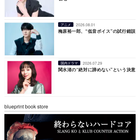
2026.08.01
アニメ
梅原裕一郎、“低音ボイス”の試行錯誤
2026.07.29
国内ドラマ
関水渚の“絶対に諦めない”という決意
blueprint book store