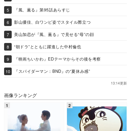
『風、薫る』第95話あらすじ
影山優佳、白ワンピ姿でスタイル際立つ
美山加恋が『風、薫る』で見せる“母”の顔
“朝ドラ”とともに躍進した中村倫也
『映画ちいかわ』EDテーマからその後を考察
『スパイダーマン：BND』の“夏休み感”
13:14更新
画像ランキング