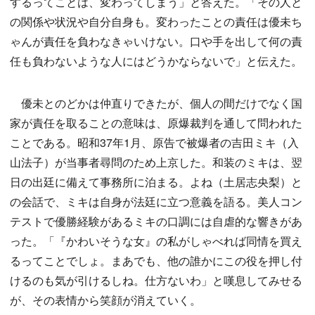
するってことは、変わってしまう」と答えた。「その人と
の関係や状況や自分自身も。変わったことの責任は優未ち
ゃんが責任を負わなきゃいけない。口や手を出して何の責
任も負わないような人にはどうかならないで」と伝えた。
優未とのどかは仲直りできたが、個人の間だけでなく国
家が責任を取ることの意味は、原爆裁判を通して問われた
ことである。昭和37年1月、原告で被爆者の吉田ミキ（入
山法子）が当事者尋問のため上京した。和装のミキは、翌
日の出廷に備えて事務所に泊まる。よね（土居志央梨）と
の会話で、ミキは自身が法廷に立つ意義を語る。美人コン
テストで優勝経験があるミキの口調には自虐的な響きがあ
った。「『かわいそうな女』の私がしゃべれば同情を買え
るってことでしょ。まあでも、他の誰かにこの役を押し付
けるのも気が引けるしね。仕方ないわ」と嘆息してみせる
が、その表情から笑顔が消えていく。