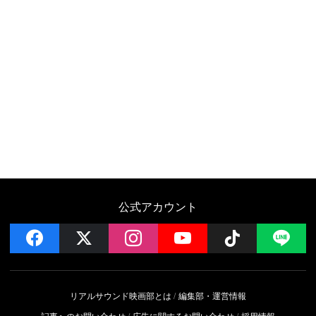
公式アカウント
facebook
x
instagram
YouTube
Follow on 
LI
リアルサウンド映画部とは
編集部・運営情報
記事へのお問い合わせ
広告に関するお問い合わせ
採用情報