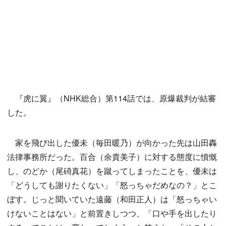
『虎に翼』（NHK総合）第114話では、原爆裁判が結審
した。
家を飛び出した優未（毎田暖乃）が向かった先は山田轟
法律事務所だった。百合（余貴美子）に対する態度に憤慨
し、のどか（尾碕真花）を蹴ってしまったことを、優未は
「どうしても謝りたくない」「怒っちゃだめなの？」とこ
ぼす。じっと聞いていた遠藤（和田正人）は「怒っちゃい
けないことはない」と前置きしつつ、「口や手を出したり