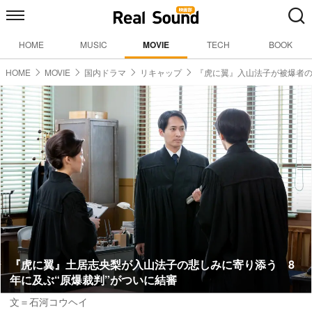
HOME
MUSIC
MOVIE
TECH
BOOK
HOME
MOVIE
国内ドラマ
リキャップ
『虎に翼』入山法子が被爆者
『虎に翼』土居志央梨が入山法子の悲しみに寄り添う 8
年に及ぶ“原爆裁判”がついに結審
文＝石河コウヘイ