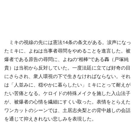
ミキの視線の先には憲法14条の条文がある。涙声になっ
たミキに、よねは当事者尋問をやめることを進言した。被
爆者である原告の尋問に、よねの“相棒”である轟（戸塚純
貴）は当初から反対していた。一度法廷に立てば好奇の目
にさらされ、衆人環視の下で生きなければならない。それ
は「人並みに、穏やかに暮らしたい」ミキにとって耐えが
たい苦痛となる。ケロイドの特殊メイクを施した入山法子
が、被爆者の心情を繊細にすくい取った。表情をとらえた
ワンカットのシーンでは、土居志央梨との背中越しの会話
を通じて抑えきれない悲しみを表現した。