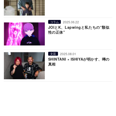
2025.06.22
コラム
JOIとK、Lapwingと私たちの“類似
性の正体”
2025.08.01
文芸
SHINTANI × ISHIYAが明かす、噂の
真相