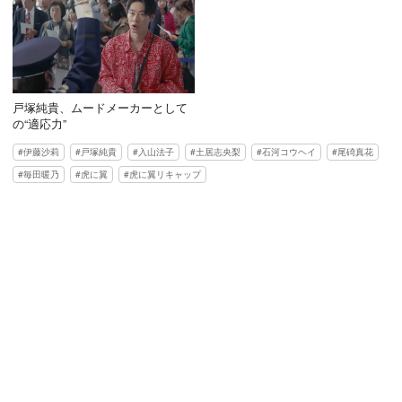
戸塚純貴、ムードメーカーとして
の“適応力”
伊藤沙莉
戸塚純貴
入山法子
土居志央梨
石河コウヘイ
尾碕真花
毎田暖乃
虎に翼
虎に翼リキャップ