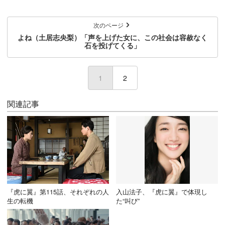
次のページ
よね（土居志央梨）「声を上げた女に、この社会は容赦なく
石を投げてくる」
1
(current)
2
関連記事
『虎に翼』第115話、それぞれの人
入山法子、『虎に翼』で体現し
生の転機
た“叫び”