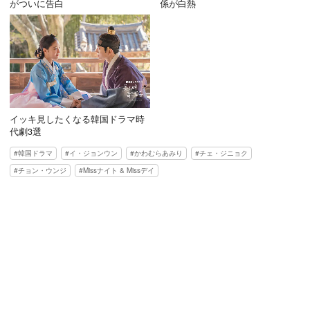
がついに告白
係が白熱
イッキ見したくなる韓国ドラマ時
代劇3選
韓国ドラマ
イ・ジョンウン
かわむらあみり
チェ・ジニョク
チョン・ウンジ
Missナイト & Missデイ