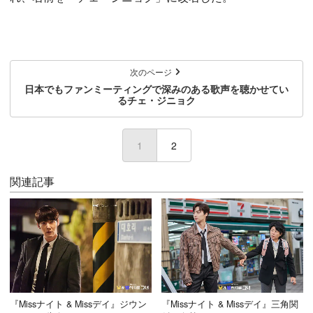
次のページ
日本でもファンミーティングで深みのある歌声を聴かせてい
るチェ・ジニョク
1
(current)
2
関連記事
『Missナイト & Missデイ』ジウン
『Missナイト & Missデイ』三角関