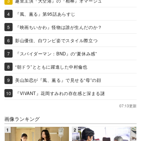
趣里主演『大空港』の『相棒』オマージュ
『風、薫る』第95話あらすじ
『映画ちいかわ』怪物は誰が生んだのか？
影山優佳、白ワンピ姿でスタイル際立つ
『スパイダーマン：BND』の“夏休み感”
“朝ドラ”とともに躍進した中村倫也
美山加恋が『風、薫る』で見せる“母”の顔
『VIVANT』花岡すみれの存在感と深まる謎
07:13更新
画像ランキング