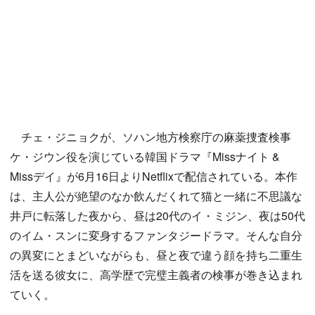
チェ・ジニョクが、ソハン地方検察庁の麻薬捜査検事
ケ・ジウン役を演じている韓国ドラマ『Missナイト &
Missデイ』が6月16日よりNetflixで配信されている。本作
は、主人公が絶望のなか飲んだくれて猫と一緒に不思議な
井戸に転落した夜から、昼は20代のイ・ミジン、夜は50代
のイム・スンに変身するファンタジードラマ。そんな自分
の異変にとまどいながらも、昼と夜で違う顔を持ち二重生
活を送る彼女に、高学歴で完璧主義者の検事が巻き込まれ
ていく。