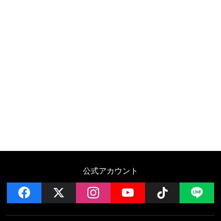
公式アカウント
facebook
x
instagram
YouTube
Follow on 
LI