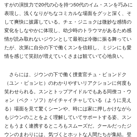
すがの演技力で20代の心を持つ50代のイム・スンを巧みに
表現し、浅くなりがちなコミカルな場面をグッと深く、そ
して爽快に披露している。チェ・ジニョクは微妙な感情の
変化をしなやかに体現し、幼少時のトラウマがあるため感
情が読み取れないジウンとして最初は冷徹に振る舞ってい
たが、次第に自分の下で働くスンを信頼し、ミジンにも愛
情を感じて笑顔が増えていくさまは観ていて心地良い。
さらには、ジウンの下で働く捜査官チュ・ビョンドク
（ユン・ビョンヒ）のわかりやすいリアクションに何度も
笑わせられる。スンとトップアイドルでもある同僚コ・ウ
ォン（ペク・ソフ）がイチャイチャしている（ように見え
る）場面を見て驚くシーンや、時には家に押しかけながら
もジウンのことをよく理解していてサポートする姿、スン
ともうまく連携するところもスムーズだ。クールだったジ
ウンのまわりには、気づくとホットな人間たちが集結。登