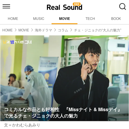
HOME
MUSIC
MOVIE
TECH
BOOK
HOME
MOVIE
海外ドラマ
コラム
チェ・ジニョクの“大人の魅力”
コミカルな作品とも好相性 『Missナイト & Missデイ』
で光るチェ・ジニョクの大人の魅力
文＝かわむらあみり