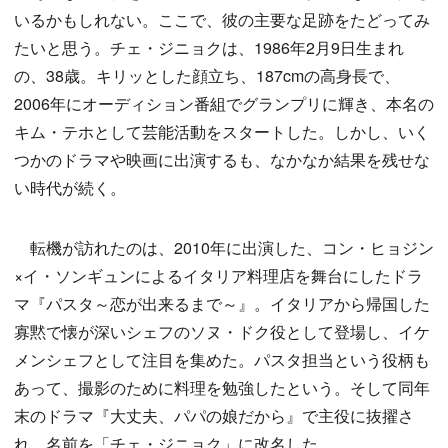
いるかもしれない。ここで、彼の主要な足跡をたどってみ
たいと思う。チェ・ジニョクは、1986年2月9日生まれ
の、38歳。キリッとした顔立ち、187cmの高身長で、
2006年にオーディション番組でグランプリに輝き、本名の
キム・テホとして芸能活動をスタートした。しかし、いく
つかのドラマや映画に出演するも、なかなか結果を残せな
い時代が続く。
転機が訪れたのは、2010年に出演した、コン・ヒョジン
×イ・ソンギュンによるイタリア料理店を舞台にしたドラ
マ『パスタ～恋が出来るまで～』。イタリアから帰国した
寡黙で懐が深いシェフのソヌ・ドク役として登場し、イケ
メンシェフとして注目を集めた。パスタ担当という役柄も
あって、撮影のために料理を勉強したという。そして同年
末のドラマ『大丈夫、パパの娘だから』で主役に抜擢さ
れ、名前を「チェ・ジニョク」に改名した。