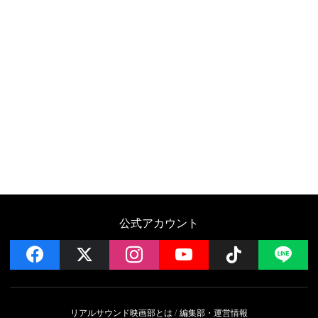
公式アカウント
facebook
x
instagram
YouTube
Follow on 
LI
リアルサウンド映画部とは
編集部・運営情報