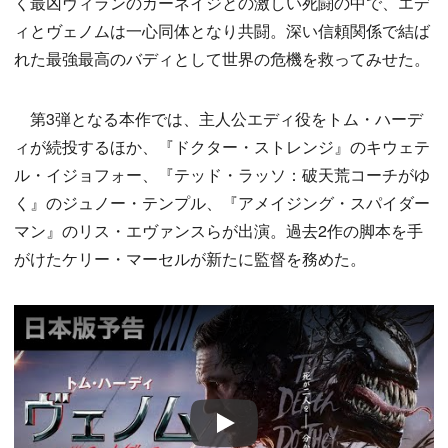
く最凶ヴィランのカーネイジとの激しい死闘の中で、エデ
ィとヴェノムは一心同体となり共闘。深い信頼関係で結ば
れた最強最高のバディとして世界の危機を救ってみせた。
第3弾となる本作では、主人公エディ役をトム・ハーデ
ィが続投するほか、『ドクター・ストレンジ』のキウェテ
ル・イジョフォー、『テッド・ラッソ：破天荒コーチがゆ
く』のジュノー・テンプル、『アメイジング・スパイダー
マン』のリス・エヴァンスらが出演。過去2作の脚本を手
がけたケリー・マーセルが新たに監督を務めた。
Play