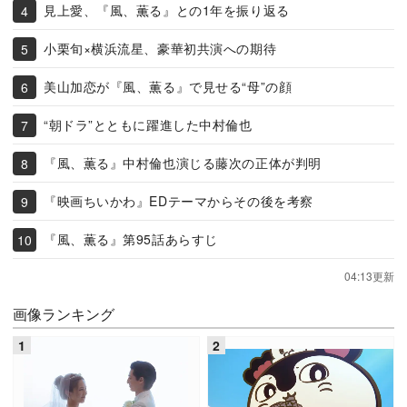
見上愛、『風、薫る』との1年を振り返る
小栗旬×横浜流星、豪華初共演への期待
美山加恋が『風、薫る』で見せる“母”の顔
“朝ドラ”とともに躍進した中村倫也
『風、薫る』中村倫也演じる藤次の正体が判明
『映画ちいかわ』EDテーマからその後を考察
『風、薫る』第95話あらすじ
04:13更新
画像ランキング