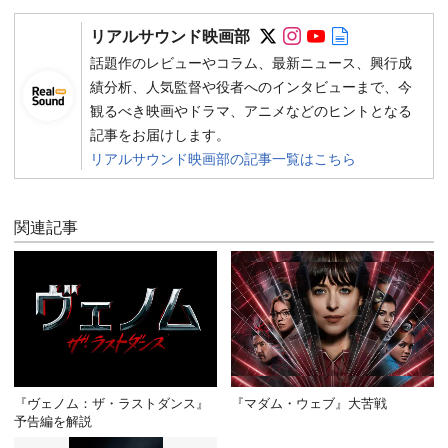
Follow on SNS
Follow on SNS
Follow on SN
Author web 
リアルサウンド映画部
話題作のレビューやコラム、最新ニュース、興行成
績分析、人気監督や役者へのインタビューまで、今
観るべき映画やドラマ、アニメなどのヒントとなる
記事をお届けします。
リアルサウンド映画部の記事一覧はこちら
関連記事
『ヴェノム：ザ・ラストダンス』
『マダム・ウェブ』大苦戦
予告編を解説