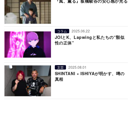
『風、薫る』板橋駿谷の安心感が光る
2025.06.22
コラム
JOIとK、Lapwingと私たちの“類似
性の正体”
2025.08.01
文芸
SHINTANI × ISHIYAが明かす、噂の
真相