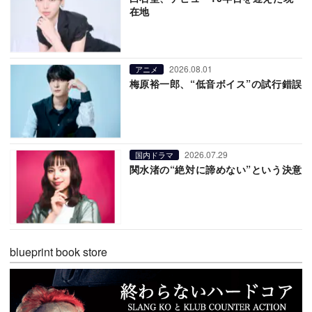
在地
2026.08.01
アニメ
梅原裕一郎、“低音ボイス”の試行錯誤
2026.07.29
国内ドラマ
関水渚の“絶対に諦めない”という決意
blueprint book store