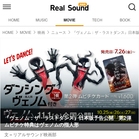
HOME
MUSIC
MOVIE
TECH
BOOK
HOME
MOVIE
映画
ニュース
『ヴェノム：ザ・ラストダンス』日本
『ヴェノム：ザ・ラストダンス』日本版予告公開 第2弾
ムビチケ特典はヴェノムの指人形
文＝リアルサウンド映画部