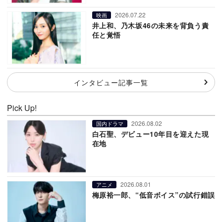
2026.07.22
映画
井上和、乃木坂46の未来を背負う責
任と覚悟
インタビュー記事一覧
Pick Up!
2026.08.02
国内ドラマ
白石聖、デビュー10年目を迎えた現
在地
2026.08.01
アニメ
梅原裕一郎、“低音ボイス”の試行錯誤