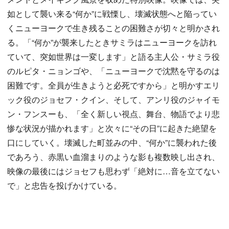
如として襲い来る“何か”に戦慄し、壊滅状態へと陥ってい
くニューヨークで生き残ることの困難さが切々と明かされ
る。「“何か”が襲来したときサミラはニューヨークを訪れ
ていて、突如世界は一変します」と語る主人公・サミラ役
のルピタ・ニョンゴや、「ニューヨークで沈黙を守るのは
困難です。全員が生きようと必死ですから」と明かすエリ
ック役のジョセフ・クイン、そして、アンリ役のジャイモ
ン・フンスーも、「全く新しい視点、舞台、物語でより悲
惨な状況が描かれます」と次々に“その日”に起きた絶望を
口にしていく。壊滅した町並みの中、“何か”に襲われた後
であろう、赤黒い血溜まりのような影も複数映し出され、
映像の最後にはジョセフも思わず「絶対に…音を立てない
で」と忠告を投げかけている。