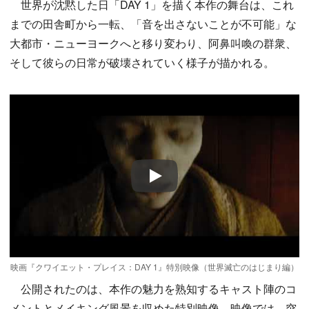
世界が沈黙した日「DAY 1」を描く本作の舞台は、これ
までの田舎町から一転、「音を出さないことが不可能」な
大都市・ニューヨークへと移り変わり、阿鼻叫喚の群衆、
そして彼らの日常が破壊されていく様子が描かれる。
Play
映画『クワイエット・プレイス：DAY 1』特別映像（世界滅亡のはじまり編）
公開されたのは、本作の魅力を熟知するキャスト陣のコ
メントとメイキング風景を収めた特別映像。映像では、突