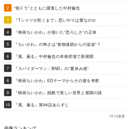
“朝ドラ”とともに躍進した中村倫也
『Tシャツが乾くまで』思いやりは愛なのか
『映画ちいかわ』が描いた“恐ろしさ”の正体
『ちいかわ』の怖さは“食物連鎖からの追放”？
『風、薫る』中村倫也の本格登場で新展開
『スパイダーマン：BND』の“夏休み感”
『映画ちいかわ』EDテーマからその後を考察
『映画ちいかわ』残酷で美しい世界と展開の謎
『風、薫る』第94話あらすじ
10:13更新
画像ランキング