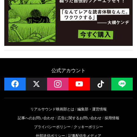
公式アカウント
facebook
x
instagram
YouTube
Follow on 
LI
リアルサウンド映画部とは
編集部・運営情報
記事へのお問い合わせ
広告に関するお問い合わせ
採用情報
プライバシーポリシー
クッキーポリシー
外部送信ポリシー
記事配信先メディア