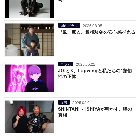
2026.08.05
国内ドラマ
『風、薫る』板橋駿谷の安心感が光る
2025.06.22
コラム
JOIとK、Lapwingと私たちの“類似
性の正体”
2025.08.01
文芸
SHINTANI × ISHIYAが明かす、噂の
真相