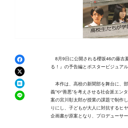
Facebookでシェア
8月9日に公開される櫻坂46の藤吉
る！』の予告編とポスタービジュア
xでポスト
はてなブックマーク
本作は、高校の新聞部を舞台に、部
義”や“善悪”を考えさせる社会派エ
LINEで送る
案の宮川彰太郎が授業の課題で制作し
りにし、子どもが大人に対抗するヒ
企画書が原案となり、プロデューサ