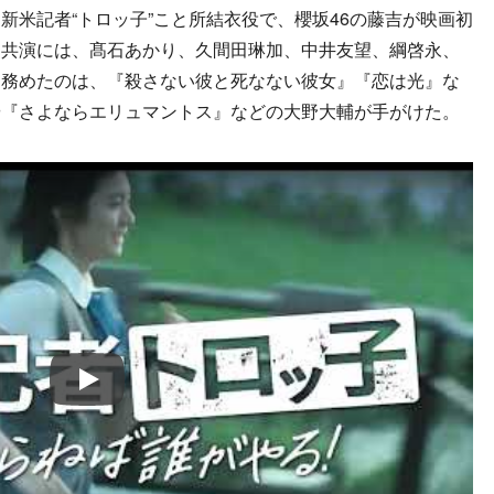
米記者“トロッ子”こと所結衣役で、櫻坂46の藤吉が映画初
、共演には、髙石あかり、久間田琳加、中井友望、綱啓永、
を務めたのは、『殺さない彼と死なない彼女』『恋は光』な
や『さよならエリュマントス』などの大野大輔が手がけた。
Play