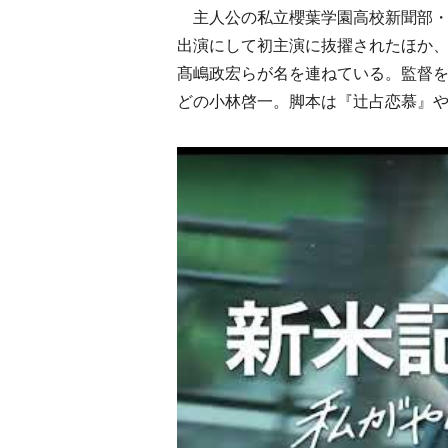
主人公の私立櫻葉学園高校新聞部・新
出演にして初主演に抜擢されたほか
髙嶋政宏らが名を連ねている。監督
どの小林啓一。脚本は『辻占恋慕』