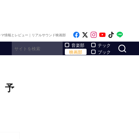
Like on Facebook
Follow on x
Follow on Inst
Follow on Y
Follow on
Follo
ラマ情報とレビュー｜リアルサウンド映画部
サ
音楽部
テック
映画部
ブック
』予