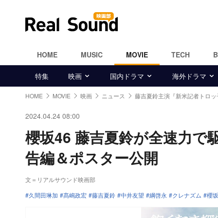
HOME
MUSIC
MOVIE
TECH
特集
映画
国内ドラマ
海外ドラマ
HOME
MOVIE
映画
ニュース
藤吉夏鈴主演『新米記者トロッ
2024.04.24 08:00
櫻坂46 藤吉夏鈴が全速力
告編＆ポスター公開
文＝リアルサウンド映画部
久間田琳加
髙嶋政宏
藤吉夏鈴
中井友望
綱啓永
クレナズム
櫻坂