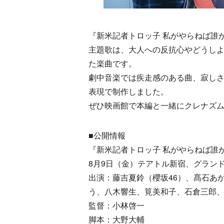
『新米記者トロッ子 私がやらねば誰
主題歌は、大人への反抗心やどうしよ
た楽曲です。
劇中音楽では疾走感のある曲、寂し
表現で制作しました。
ぜひ映画館で本編と一緒にクレナズ
■公開情報
『新米記者トロッ子 私がやらねば誰
8月9日（金）テアトル新宿、グラン
出演：藤吉夏鈴（櫻坂46）、髙石あ
う、八木響生、筧美和子、石倉三郎
監督：小林啓一
脚本：大野大輔