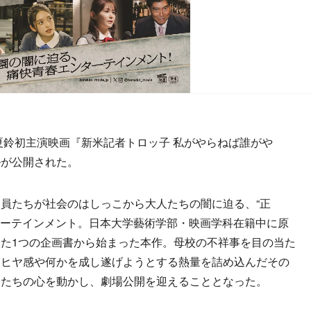
夏鈴初主演映画『新米記者トロッ子 私がやらねば誰がや
ルが公開された。
員たちが社会のはしっこから大人たちの闇に迫る、“正
ンターテインメント。日本大学藝術学部・映画学科在籍中に原
た1つの企画書から始まった本作。母校の不祥事を目の当た
ヤヒヤ感や何かを成し遂げようとする熱量を詰め込んだその
ーたちの心を動かし、劇場公開を迎えることとなった。