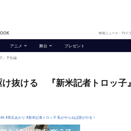
BOOK
映画ニュース・TVド
アニメ
舞台
プレゼント
子』予告編
で駆け抜ける 『新米記者トロッ子
46
髙石あかり
新米記者トロッ子 私がやらねば誰がやる！