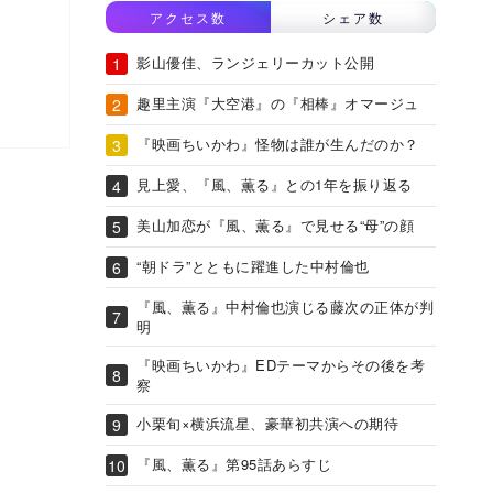
アクセス数
シェア数
影山優佳、ランジェリーカット公開
趣里主演『大空港』の『相棒』オマージュ
『映画ちいかわ』怪物は誰が生んだのか？
見上愛、『風、薫る』との1年を振り返る
美山加恋が『風、薫る』で見せる“母”の顔
“朝ドラ”とともに躍進した中村倫也
『風、薫る』中村倫也演じる藤次の正体が判
明
『映画ちいかわ』EDテーマからその後を考
察
小栗旬×横浜流星、豪華初共演への期待
『風、薫る』第95話あらすじ