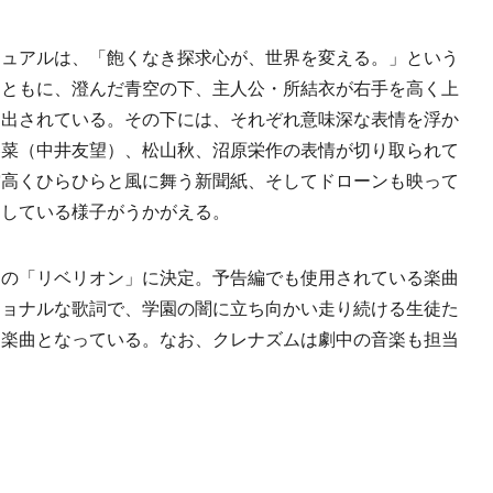
ュアルは、「飽くなき探求心が、世界を変える。」という
とともに、澄んだ青空の下、主人公・所結衣が右手を高く上
し出されている。その下には、それぞれ意味深な表情を浮か
春菜（中井友望）、松山秋、沼原栄作の表情が切り取られて
空高くひらひらと風に舞う新聞紙、そしてドローンも映って
としている様子がうかがえる。
の「リベリオン」に決定。予告編でも使用されている楽曲
ショナルな歌詞で、学園の闇に立ち向かい走り続ける生徒た
る楽曲となっている。なお、クレナズムは劇中の音楽も担当