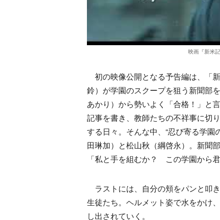
映画『新米記
初の映像公開となる予告編は、「新
鈴）が学園のスクープを狙う新聞部
あかり）から勢いよく「合格！」と
記事を書き、教師たちの不祥事に切り
する日々。そんな中、“忍び寄る学園
田琳加）と松山秋（綱啓永）。新聞
「私と手を組むか？ この学園から
ラストには、自分の頬をパンと叩き
生徒たち。ヘルメット姿で水をかけ
し出されていく。