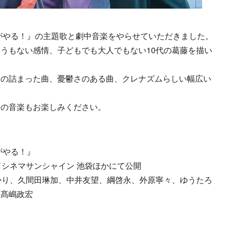
がやる！』の主題歌と劇中音楽をやらせていただきました。
うもない感情、子どもでも大人でもない10代の葛藤を描い
さの詰まった曲、憂鬱さのある曲、クレナズムらしい幅広い
ムの音楽もお楽しみください。
がやる！』
ドシネマサンシャイン 池袋ほかにて公開
かり、久間田琳加、中井友望、綱啓永、外原寧々、ゆうたろ
、髙嶋政宏