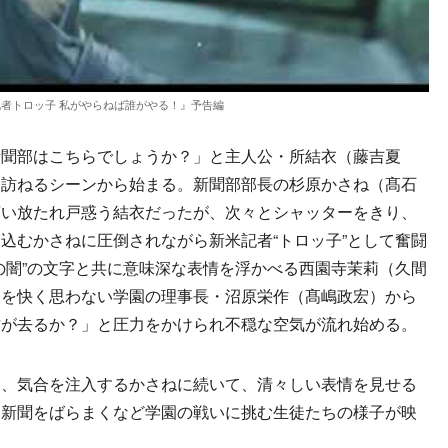
者トロッ子 私がやらねば誰がやる！』予告編
聞部はこちらでしょうか？」と主人公・所結衣（藤吉夏
を訪ねるシーンから始まる。新聞部部長の杉原かさね（髙石
言い放たれ戸惑う結衣だったが、次々とシャッターをきり、
込むかさねに圧倒されながら新米記者“トロッ子”として奮闘
の闇”の文字と共に意味深な表情を浮かべる西園寺茉莉（久間
部を快く思わない学園の理事長・沼原栄作（髙嶋政宏）から
君が去るか？」と圧力をかけられ不穏な空気が流れ始める。
、気合を注入するかさねに続いて、清々しい表情を見せる
、新聞をばらまくなど学園の戦いに挑む生徒たちの様子が映