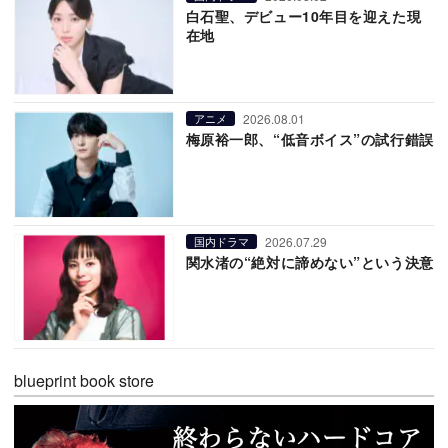
白石聖、デビュー10年目を迎えた現
在地
2026.08.01
アニメ
梅原裕一郎、“低音ボイス”の試行錯誤
2026.07.29
国内ドラマ
関水渚の“絶対に諦めない”という決意
blueprint book store