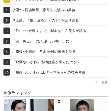
小栗旬×横浜流星、豪華初共演への期待
見上愛、『風、薫る』との1年を振り返る
『Tシャツが乾くまで』脚本を生方美久が語る
『風、薫る』はなぜ新しい朝ドラに？
川﨑桜×小川彩、乃木坂46の未来を語る
『映画ちいかわ』怪物は誰が生んだのか？
『映画ちいかわ』EDテーマからその後を考察
14:14更新
画像ランキング