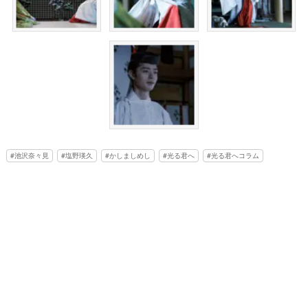
池沢奈々見
塩野瑛久
かしましめし
光る君へ
光る君へコラム