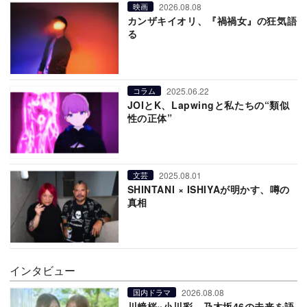
2026.08.08
映画
カンザキイオリ、『禍禍女』の狂気語
る
2025.06.22
コラム
JOIとK、Lapwingと私たちの“類似
性の正体”
2025.08.01
文芸
SHINTANI × ISHIYAが明かす、噂の
真相
インタビュー
2026.08.08
国内ドラマ
川﨑桜×小川彩、乃木坂46の未来を語