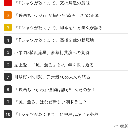
『Tシャツが乾くまで』充の帰還の意味
『映画ちいかわ』が描いた“恐ろしさ”の正体
『Tシャツが乾くまで』脚本を生方美久が語る
『Tシャツが乾くまで』高橋文哉の新境地
小栗旬×横浜流星、豪華初共演への期待
見上愛、『風、薫る』との1年を振り返る
川﨑桜×小川彩、乃木坂46の未来を語る
『映画ちいかわ』怪物は誰が生んだのか？
『風、薫る』はなぜ新しい朝ドラに？
『Tシャツが乾くまで』に中島歩がいる必然
02:13更新