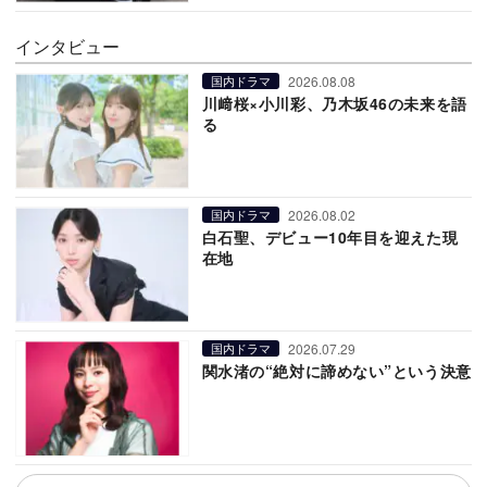
インタビュー
2026.08.08
国内ドラマ
川﨑桜×小川彩、乃木坂46の未来を語
る
2026.08.02
国内ドラマ
白石聖、デビュー10年目を迎えた現
在地
2026.07.29
国内ドラマ
関水渚の“絶対に諦めない”という決意