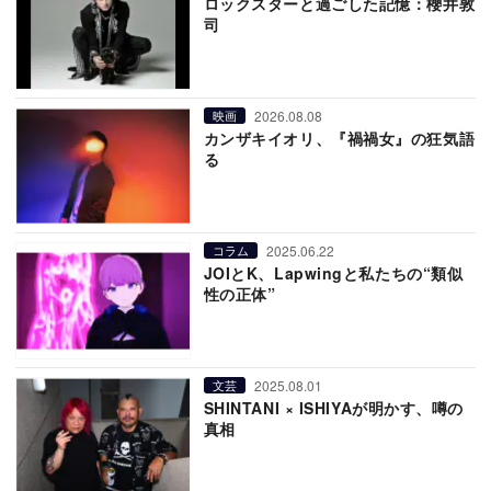
ロックスターと過ごした記憶：櫻井敦
司
2026.08.08
映画
カンザキイオリ、『禍禍女』の狂気語
る
2025.06.22
コラム
JOIとK、Lapwingと私たちの“類似
性の正体”
2025.08.01
文芸
SHINTANI × ISHIYAが明かす、噂の
真相