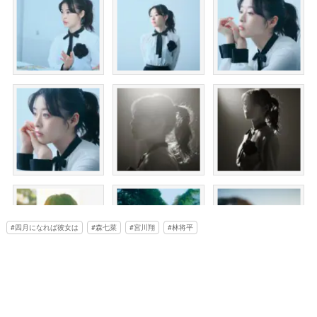
四月になれば彼女は
森七菜
宮川翔
林将平