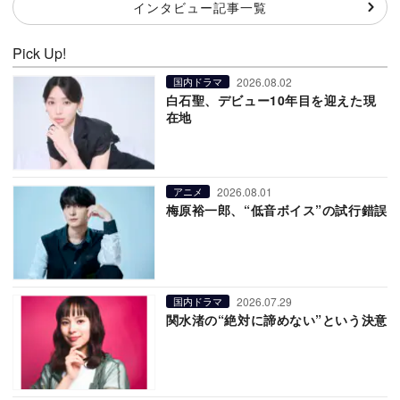
インタビュー記事一覧
Pick Up!
2026.08.02
国内ドラマ
白石聖、デビュー10年目を迎えた現
在地
2026.08.01
アニメ
梅原裕一郎、“低音ボイス”の試行錯誤
2026.07.29
国内ドラマ
関水渚の“絶対に諦めない”という決意