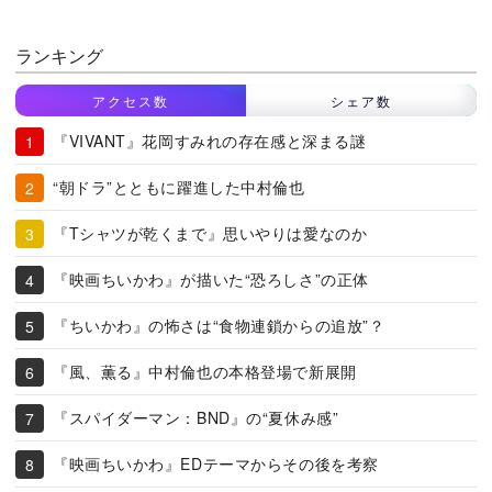
ランキング
アクセス数
シェア数
『VIVANT』花岡すみれの存在感と深まる謎
“朝ドラ”とともに躍進した中村倫也
『Tシャツが乾くまで』思いやりは愛なのか
『映画ちいかわ』が描いた“恐ろしさ”の正体
『ちいかわ』の怖さは“食物連鎖からの追放”？
『風、薫る』中村倫也の本格登場で新展開
『スパイダーマン：BND』の“夏休み感”
『映画ちいかわ』EDテーマからその後を考察