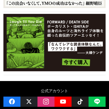
公式アカウント
facebook
x
instagram
YouTube
Follow on 
LI