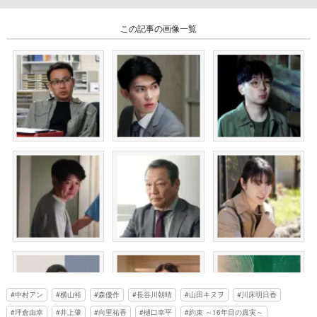
この記事の画像一覧
中村アン
横山裕
森優作
長谷川朝晴
山田キヌヲ
川床明日香
坪倉由幸
井上肇
向里祐香
樋口幸平
約束 ～16年目の真実～