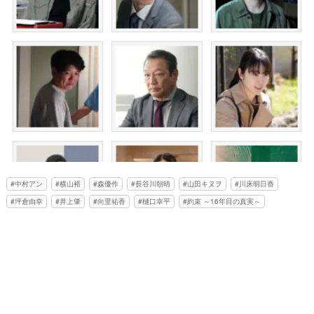
中村アン
横山裕
森優作
長谷川朝晴
山田キヌヲ
川床明日香
坪倉由幸
井上肇
向里祐香
樋口幸平
約束 ～16年目の真実～