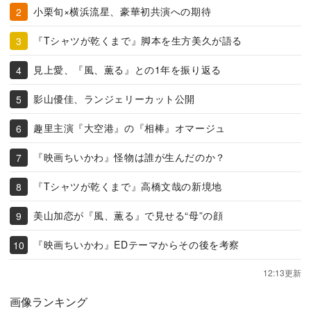
小栗旬×横浜流星、豪華初共演への期待
『Tシャツが乾くまで』脚本を生方美久が語る
見上愛、『風、薫る』との1年を振り返る
影山優佳、ランジェリーカット公開
趣里主演『大空港』の『相棒』オマージュ
『映画ちいかわ』怪物は誰が生んだのか？
『Tシャツが乾くまで』高橋文哉の新境地
美山加恋が『風、薫る』で見せる“母”の顔
『映画ちいかわ』EDテーマからその後を考察
12:13更新
画像ランキング