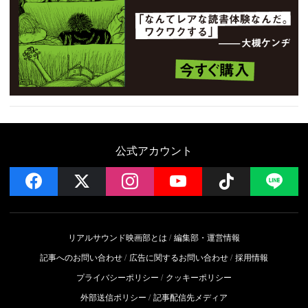
公式アカウント
facebook
x
instagram
YouTube
Follow on 
LI
リアルサウンド映画部とは
編集部・運営情報
記事へのお問い合わせ
広告に関するお問い合わせ
採用情報
プライバシーポリシー
クッキーポリシー
外部送信ポリシー
記事配信先メディア