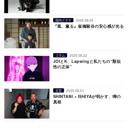
2026.08.05
国内ドラマ
『風、薫る』板橋駿谷の安心感が光る
2025.06.22
コラム
JOIとK、Lapwingと私たちの“類似
性の正体”
2025.08.01
文芸
SHINTANI × ISHIYAが明かす、噂の
真相