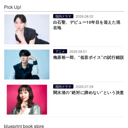
Pick Up!
2026.08.02
国内ドラマ
白石聖、デビュー10年目を迎えた現
在地
2026.08.01
アニメ
梅原裕一郎、“低音ボイス”の試行錯誤
2026.07.29
国内ドラマ
関水渚の“絶対に諦めない”という決意
blueprint book store