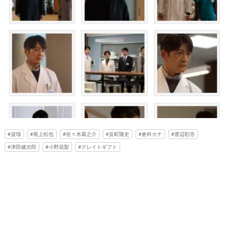
波瑠
尾上松也
佐々木蔵之介
反町隆史
倉科カナ
渡辺彰浩
津田健次郎
小野花梨
グレイトギフト