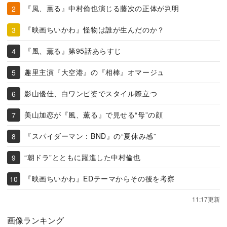
『風、薫る』中村倫也演じる藤次の正体が判明
『映画ちいかわ』怪物は誰が生んだのか？
『風、薫る』第95話あらすじ
趣里主演『大空港』の『相棒』オマージュ
影山優佳、白ワンピ姿でスタイル際立つ
美山加恋が『風、薫る』で見せる“母”の顔
『スパイダーマン：BND』の“夏休み感”
“朝ドラ”とともに躍進した中村倫也
『映画ちいかわ』EDテーマからその後を考察
11:17更新
画像ランキング