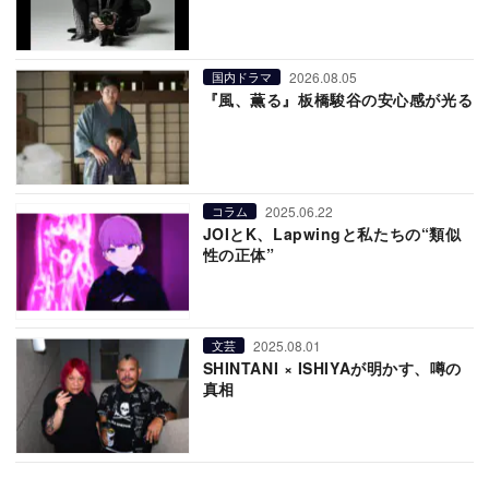
2026.08.05
国内ドラマ
『風、薫る』板橋駿谷の安心感が光る
2025.06.22
コラム
JOIとK、Lapwingと私たちの“類似
性の正体”
2025.08.01
文芸
SHINTANI × ISHIYAが明かす、噂の
真相