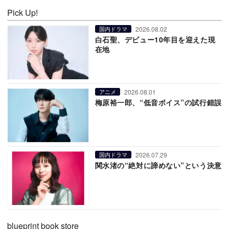
Pick Up!
2026.08.02
国内ドラマ
白石聖、デビュー10年目を迎えた現
在地
2026.08.01
アニメ
梅原裕一郎、“低音ボイス”の試行錯誤
2026.07.29
国内ドラマ
関水渚の“絶対に諦めない”という決意
blueprint book store