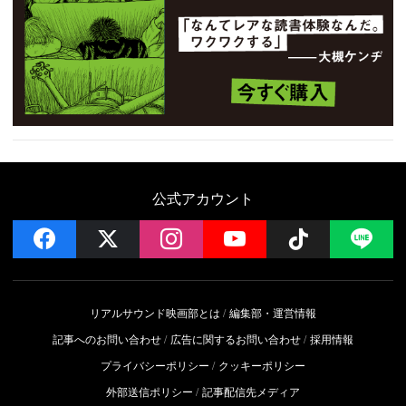
公式アカウント
facebook
x
instagram
YouTube
Follow on 
LI
リアルサウンド映画部とは
編集部・運営情報
記事へのお問い合わせ
広告に関するお問い合わせ
採用情報
プライバシーポリシー
クッキーポリシー
外部送信ポリシー
記事配信先メディア