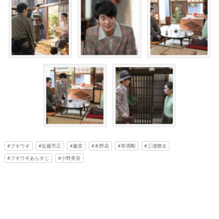
ブギウギ
近藤芳正
趣里
木野花
草彅剛
三浦獠太
ブギウギあらすじ
小野美音