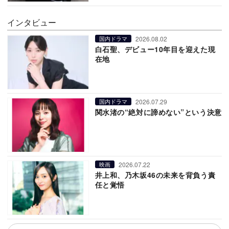
インタビュー
2026.08.02
国内ドラマ
白石聖、デビュー10年目を迎えた現
在地
2026.07.29
国内ドラマ
関水渚の“絶対に諦めない”という決意
2026.07.22
映画
井上和、乃木坂46の未来を背負う責
任と覚悟