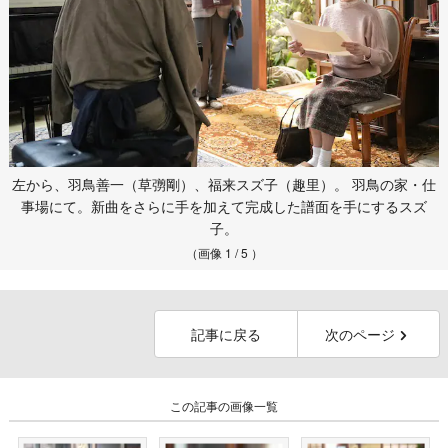
左から、羽鳥善一（草彅剛）、福来スズ子（趣里）。 羽鳥の家・仕
事場にて。新曲をさらに手を加えて完成した譜面を手にするスズ
子。
（画像 1 / 5 ）
記事に戻る
次のページ
この記事の画像一覧