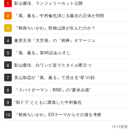
影山優佳、ランジェリーカット公開
『風、薫る』中村倫也演じる藤次の正体が判明
『映画ちいかわ』怪物は誰が生んだのか？
趣里主演『大空港』の『相棒』オマージュ
『風、薫る』第95話あらすじ
影山優佳、白ワンピ姿でスタイル際立つ
美山加恋が『風、薫る』で見せる“母”の顔
『スパイダーマン：BND』の“夏休み感”
“朝ドラ”とともに躍進した中村倫也
『映画ちいかわ』EDテーマからその後を考察
10:14更新