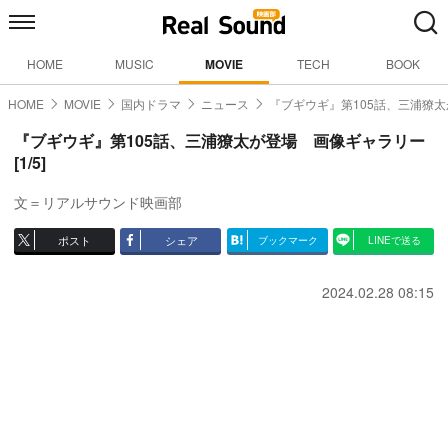
HOME
MUSIC
MOVIE
TECH
BOOK
HOME
MOVIE
国内ドラマ
ニュース
『ブギウギ』第105話、三浦獠
『ブギウギ』第105話、三浦獠太が登場 画像ギャラリー
[1/5]
文＝リアルサウンド映画部
ポスト
シェア
ブックマーク
LINEで送る
2024.02.28 08:15