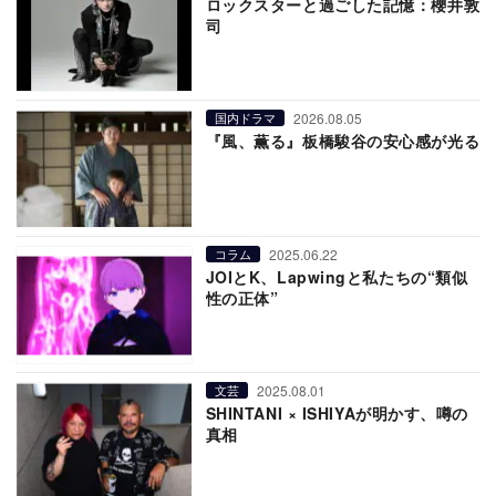
ロックスターと過ごした記憶：櫻井敦
司
2026.08.05
国内ドラマ
『風、薫る』板橋駿谷の安心感が光る
2025.06.22
コラム
JOIとK、Lapwingと私たちの“類似
性の正体”
2025.08.01
文芸
SHINTANI × ISHIYAが明かす、噂の
真相