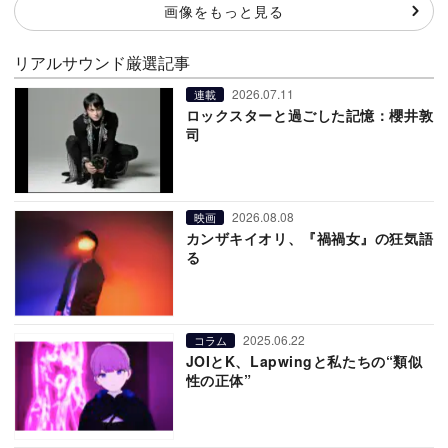
画像をもっと見る
リアルサウンド厳選記事
2026.07.11
連載
ロックスターと過ごした記憶：櫻井敦
司
2026.08.08
映画
カンザキイオリ、『禍禍女』の狂気語
る
2025.06.22
コラム
JOIとK、Lapwingと私たちの“類似
性の正体”