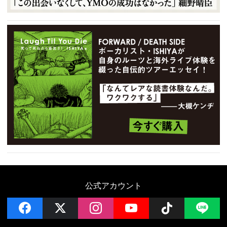
公式アカウント
facebook
x
instagram
YouTube
Follow on 
LI