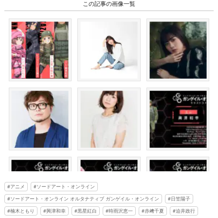
この記事の画像一覧
アニメ
ソードアート・オンライン
ソードアート・オンライン オルタナティブ ガンゲイル・オンライン
日笠陽子
楠木ともり
興津和幸
黒星紅白
時雨沢恵一
赤﨑千夏
迫井政行