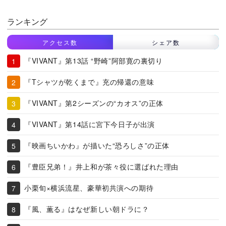
ランキング
アクセス数
シェア数
『VIVANT』第13話 “野崎”阿部寛の裏切り
『Tシャツが乾くまで』充の帰還の意味
『VIVANT』第2シーズンの“カオス”の正体
『VIVANT』第14話に宮下今日子が出演
『映画ちいかわ』が描いた“恐ろしさ”の正体
『豊臣兄弟！』井上和が茶々役に選ばれた理由
小栗旬×横浜流星、豪華初共演への期待
『風、薫る』はなぜ新しい朝ドラに？