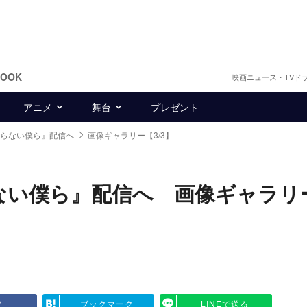
BOOK
映画ニュース・TVド
アニメ
舞台
プレゼント
知らない僕ら』配信へ
画像ギャラリー【3/3】
ない僕ら』配信へ 画像ギャラリ
ア
ブックマーク
LINEで送る