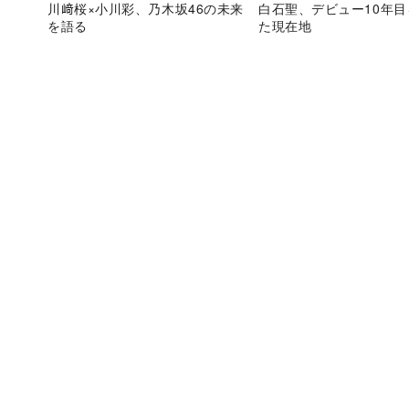
川﨑桜×小川彩、乃木坂46の未来
白石聖、デビュー10年
を語る
た現在地