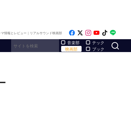
Like on Facebook
Follow on x
Follow on Inst
Follow on Y
Follow on
Follo
ラマ情報とレビュー｜リアルサウンド映画部
サ
音楽部
テック
映画部
ブック
ー