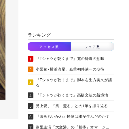
ランキング
アクセス数
シェア数
『Tシャツが乾くまで』充の帰還の意味
小栗旬×横浜流星、豪華初共演への期待
『Tシャツが乾くまで』脚本を生方美久が語
る
『Tシャツが乾くまで』高橋文哉の新境地
見上愛、『風、薫る』との1年を振り返る
『映画ちいかわ』怪物は誰が生んだのか？
趣里主演『大空港』の『相棒』オマージュ