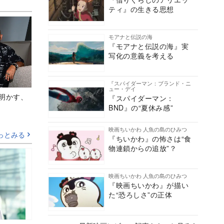
ティ』の生きる思想
モアナと伝説の海
『モアナと伝説の海』実
写化の意義を考える
『スパイダーマン：ブランド・ニ
ュー・デイ
Aが明かす、
『スパイダーマン：
BND』の“夏休み感”
映画ちいかわ 人魚の島のひみつ
っとみる
『ちいかわ』の怖さは“食
物連鎖からの追放”？
映画ちいかわ 人魚の島のひみつ
『映画ちいかわ』が描い
た“恐ろしさ”の正体