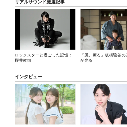
リアルサウンド厳選記事
ロックスターと過ごした記憶：
『風、薫る』板橋駿谷の
櫻井敦司
が光る
インタビュー