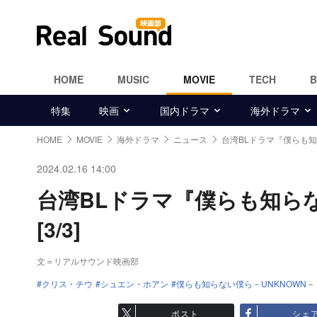
HOME
MUSIC
MOVIE
TECH
特集
映画
国内ドラマ
海外ドラマ
HOME
MOVIE
海外ドラマ
ニュース
台湾BLドラマ『僕らも
2024.02.16 14:00
台湾BLドラマ『僕らも知ら
[3/3]
文＝リアルサウンド映画部
クリス・チウ
シュエン・ホアン
僕らも知らない僕ら－UNKNOWN－
ポスト
シェ