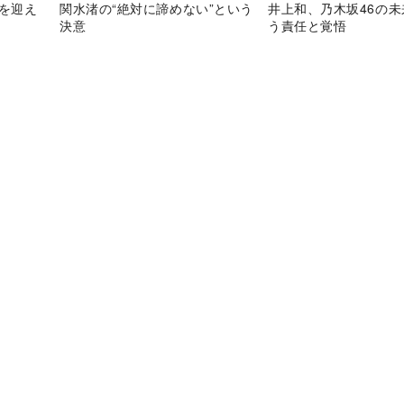
目を迎え
関水渚の“絶対に諦めない”という
井上和、乃木坂46の
決意
う責任と覚悟