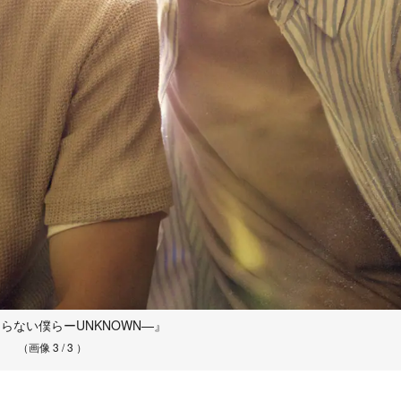
らない僕らーUNKNOWN—』
（画像 3 / 3 ）