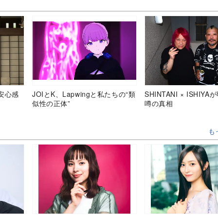
安心感
JOIとK、Lapwingと私たちの“類
SHINTANI × ISHIY
似性の正体”
噂の真相
も