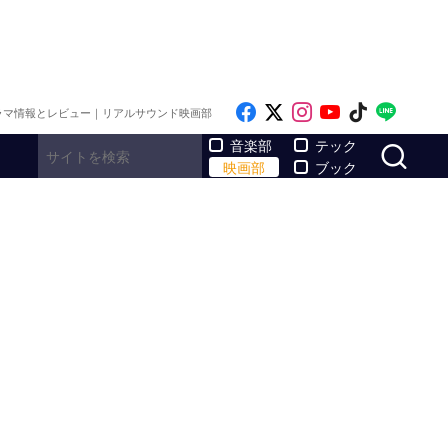
Like on Facebook
Follow on x
Follow on Inst
Follow on Y
Follow on
Follo
ラマ情報とレビュー｜リアルサウンド映画部
サ
音楽部
テック
映画部
ブック