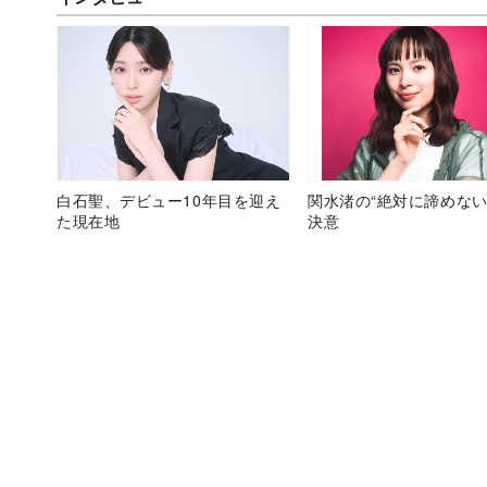
白石聖、デビュー10年目を迎え
関水渚の“絶対に諦めない
た現在地
決意