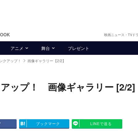
BOOK
映画ニュース・TVド
アニメ
舞台
プレゼント
ンクアップ！
画像ギャラリー【2/2】
ップ！ 画像ギャラリー [2/2]
ア
ブックマーク
LINEで送る