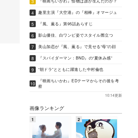
『映画ちいかわ』怪物は誰が生んだのか？
趣里主演『大空港』の『相棒』オマージュ
『風、薫る』第95話あらすじ
影山優佳、白ワンピ姿でスタイル際立つ
美山加恋が『風、薫る』で見せる“母”の顔
『スパイダーマン：BND』の“夏休み感”
“朝ドラ”とともに躍進した中村倫也
『映画ちいかわ』EDテーマからその後を考
察
10:14更新
画像ランキング