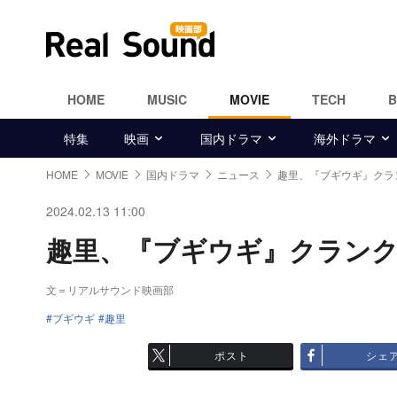
HOME
MUSIC
MOVIE
TECH
特集
映画
国内ドラマ
海外ドラマ
HOME
MOVIE
国内ドラマ
ニュース
趣里、『ブギウギ』クラ
2024.02.13 11:00
趣里、『ブギウギ』クランクア
文＝リアルサウンド映画部
ブギウギ
趣里
ポスト
シェ