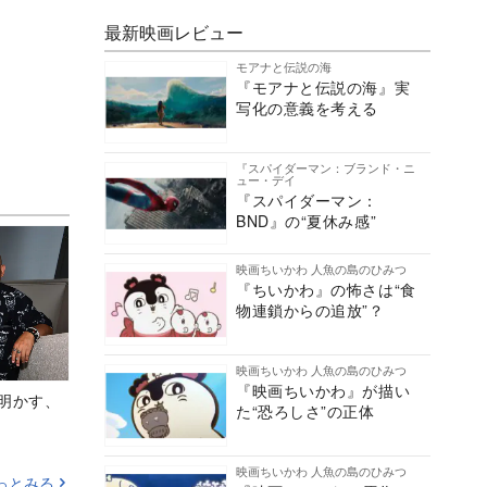
最新映画レビュー
モアナと伝説の海
『モアナと伝説の海』実
写化の意義を考える
『スパイダーマン：ブランド・ニ
ュー・デイ
『スパイダーマン：
BND』の“夏休み感”
映画ちいかわ 人魚の島のひみつ
『ちいかわ』の怖さは“食
物連鎖からの追放”？
映画ちいかわ 人魚の島のひみつ
『映画ちいかわ』が描い
Aが明かす、
た“恐ろしさ”の正体
映画ちいかわ 人魚の島のひみつ
っとみる