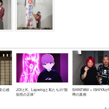
安心感
JOIとK、Lapwingと私たちの“類
SHINTANI × ISHIY
似性の正体”
噂の真相
も