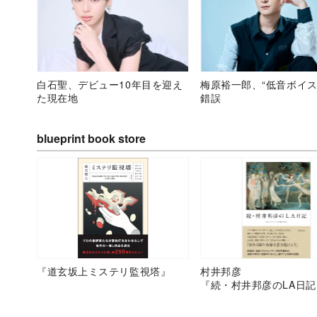
白石聖、デビュー10年目を迎え
梅原裕一郎、“低音ボイス
た現在地
錯誤
blueprint book store
『道玄坂上ミステリ監視塔』
村井邦彦
『続・村井邦彦のLA日記