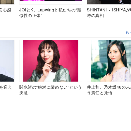
安心感
JOIとK、Lapwingと私たちの“類
SHINTANI × ISHIY
似性の正体”
噂の真相
も
目を迎え
関水渚の“絶対に諦めない”という
井上和、乃木坂46の
決意
う責任と覚悟