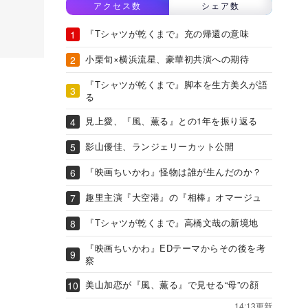
アクセス数
シェア数
『Tシャツが乾くまで』充の帰還の意味
小栗旬×横浜流星、豪華初共演への期待
『Tシャツが乾くまで』脚本を生方美久が語
る
見上愛、『風、薫る』との1年を振り返る
影山優佳、ランジェリーカット公開
『映画ちいかわ』怪物は誰が生んだのか？
趣里主演『大空港』の『相棒』オマージュ
『Tシャツが乾くまで』高橋文哉の新境地
『映画ちいかわ』EDテーマからその後を考
察
美山加恋が『風、薫る』で見せる“母”の顔
14:13更新