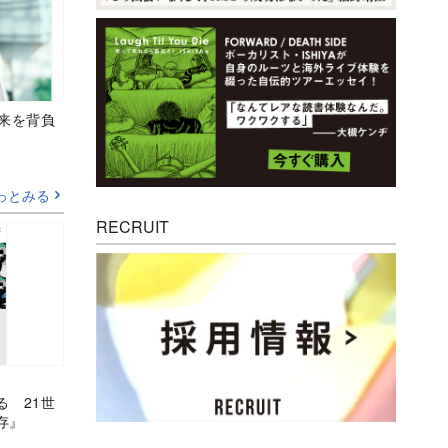
未来を背負
っとみる
RECRUIT
る 21世
存』