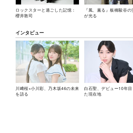
ロックスターと過ごした記憶：
『風、薫る』板橋駿谷の
櫻井敦司
が光る
インタビュー
川﨑桜×小川彩、乃木坂46の未来
白石聖、デビュー10年
を語る
た現在地