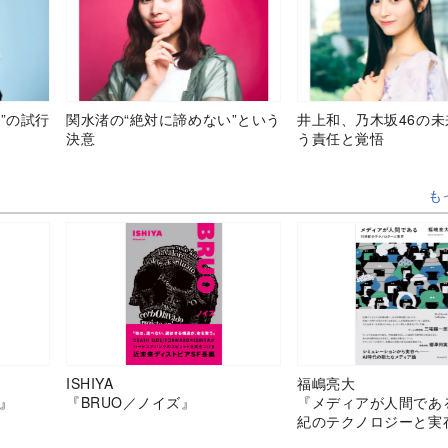
”の試行
関水渚の“絶対に諦めない”という
井上和、乃木坂46の
決意
う責任と覚悟
も
ISHIYA
福嶋亮大
』
『BRUO／ノイズ』
『メディアが人間であ
紀のテクノロジーと実