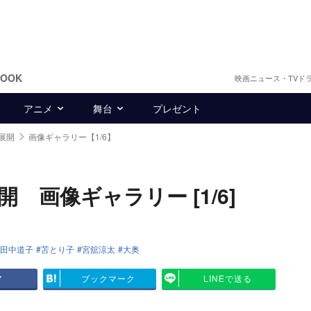
BOOK
映画ニュース・TVド
アニメ
舞台
プレゼント
展開
画像ギャラリー【1/6】
画像ギャラリー [1/6]
田中道子
苫とり子
宮舘涼太
大奥
ア
ブックマーク
LINEで送る