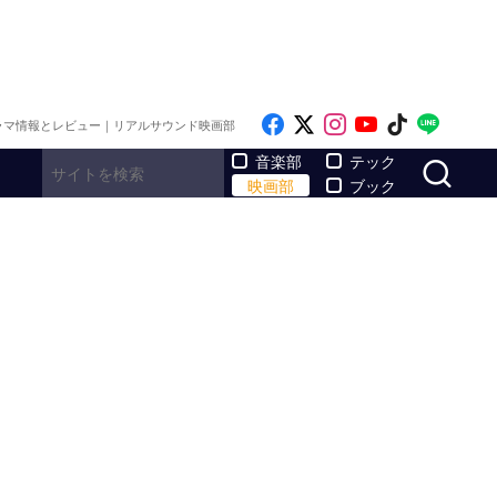
Like on Facebook
Follow on x
Follow on Inst
Follow on Y
Follow on
Follo
ラマ情報とレビュー｜リアルサウンド映画部
サ
音楽部
テック
映画部
ブック