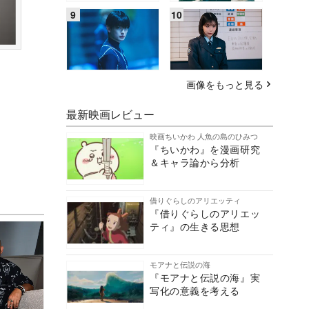
画像をもっと見る
最新映画レビュー
映画ちいかわ 人魚の島のひみつ
『ちいかわ』を漫画研究
＆キャラ論から分析
借りぐらしのアリエッティ
『借りぐらしのアリエッ
ティ』の生きる思想
モアナと伝説の海
『モアナと伝説の海』実
写化の意義を考える