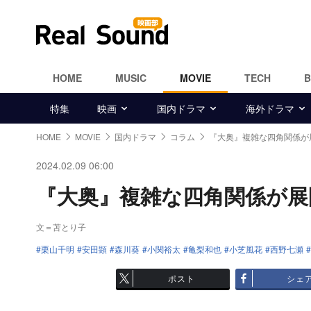
HOME
MUSIC
MOVIE
TECH
特集
映画
国内ドラマ
海外ドラマ
HOME
MOVIE
国内ドラマ
コラム
『大奥』複雑な四角関係が
2024.02.09 06:00
『大奥』複雑な四角関係が展開 
文＝苫とり子
栗山千明
安田顕
森川葵
小関裕太
亀梨和也
小芝風花
西野七瀬
ポスト
シェ