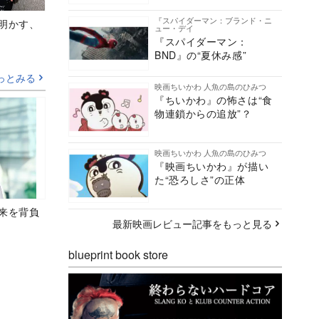
『スパイダーマン：ブランド・ニ
Aが明かす、
ュー・デイ
『スパイダーマン：
BND』の“夏休み感”
っとみる
映画ちいかわ 人魚の島のひみつ
『ちいかわ』の怖さは“食
物連鎖からの追放”？
映画ちいかわ 人魚の島のひみつ
『映画ちいかわ』が描い
た“恐ろしさ”の正体
未来を背負
最新映画レビュー記事をもっと見る
blueprint book store