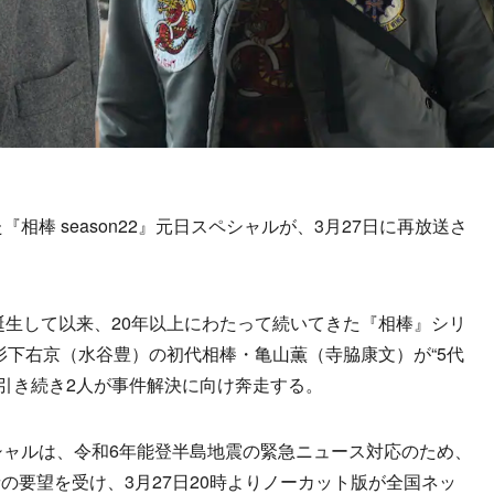
棒 season22』元日スペシャルが、3月27日に再放送さ
誕生して以来、20年以上にわたって続いてきた『相棒』シリ
は、杉下右京（水谷豊）の初代相棒・亀山薫（寺脇康文）が“5代
でも引き続き2人が事件解決に向け奔走する。
ャルは、令和6年能登半島地震の緊急ニュース対応のため、
の要望を受け、3月27日20時よりノーカット版が全国ネッ