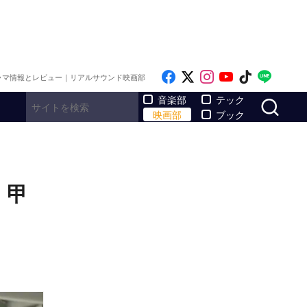
Like on Facebook
Follow on x
Follow on Inst
Follow on Y
Follow on
Follo
ラマ情報とレビュー｜リアルサウンド映画部
サ
音楽部
テック
映画部
ブック
・甲