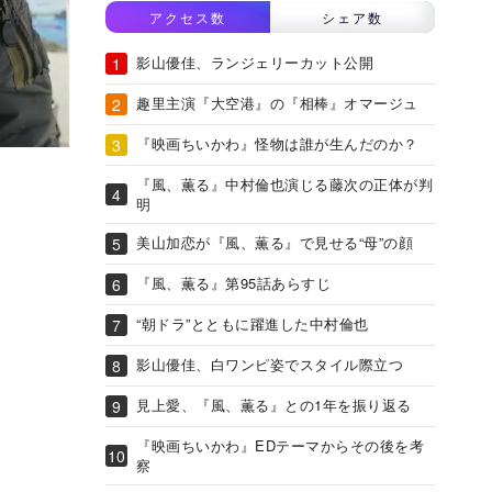
アクセス数
シェア数
影山優佳、ランジェリーカット公開
趣里主演『大空港』の『相棒』オマージュ
『映画ちいかわ』怪物は誰が生んだのか？
『風、薫る』中村倫也演じる藤次の正体が判
明
美山加恋が『風、薫る』で見せる“母”の顔
『風、薫る』第95話あらすじ
“朝ドラ”とともに躍進した中村倫也
影山優佳、白ワンピ姿でスタイル際立つ
見上愛、『風、薫る』との1年を振り返る
『映画ちいかわ』EDテーマからその後を考
察