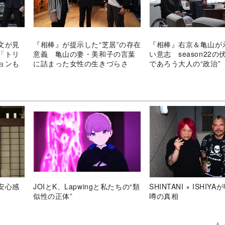
文が見
『相棒』が提示した“芝居”の存在
『相棒』右京＆亀山が
「トリ
意義 亀山の妻・美和子の言葉
い意志 season22
ョンも
に詰まった女性の生きづらさ
であろう大人の“政治”
安心感
JOIとK、Lapwingと私たちの“類
SHINTANI × ISHIY
似性の正体”
噂の真相
も