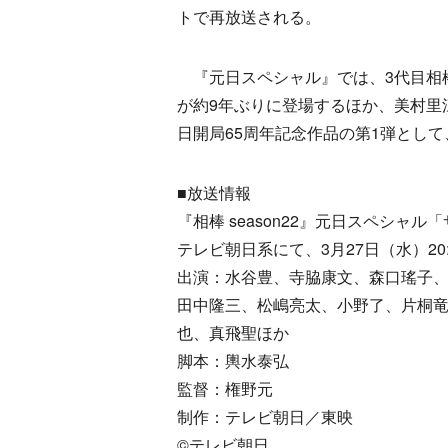
トで再放送される。
『元日スペシャル』では、3代目相
が約9年ぶりに登場するほか、美村里
日開局65周年記念作品の第1弾とし
■放送情報
『相棒 season22』元日スペシャ
テレビ朝日系にて、3月27日（水）20
出演：水谷豊、寺脇康文、森口瑤子
田中隆三、松嶋亮太、小野了、片桐
也、真飛聖ほか
脚本：輿水泰弘
監督：権野元
制作：テレビ朝日／東映
©︎テレビ朝日