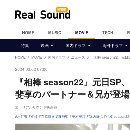
HOME
MUSIC
MOVIE
TECH
特集
映画
国内ドラマ
海外ドラマ
HOME
MOVIE
国内ドラマ
ニュース
『相棒 season22』元
2024.02.02 07:00
『相棒 season22』元日S
斐享のパートナー＆兄が登場
文＝リアルサウンド映画部
水谷豊
相棒
寺脇康文
真飛聖
美村里江
新納慎也
相棒 season22