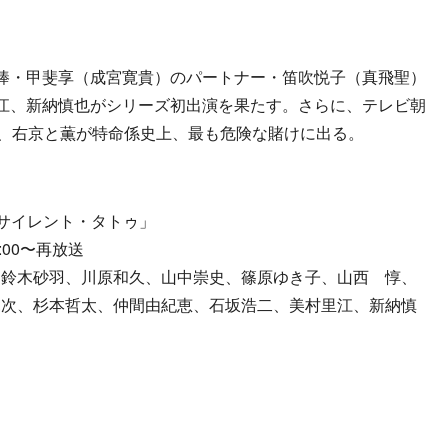
棒・甲斐享（成宮寛貴）のパートナー・笛吹悦子（真飛聖）
江、新納慎也がシリーズ初出演を果たす。さらに、テレビ朝
て、右京と薫が特命係史上、最も危険な賭けに出る。
ル「サイレント・タトゥ」
:00〜再放送
、鈴木砂羽、川原和久、山中崇史、篠原ゆき子、山西 惇、
竜次、杉本哲太、仲間由紀恵、石坂浩二、美村里江、新納慎