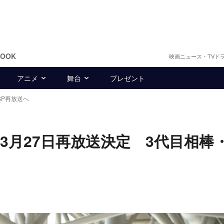
BOOK
映画ニュース・TVド
アニメ
舞台
プレゼント
日SP再放送へ
P、3月27日再放送決定 3代目相棒