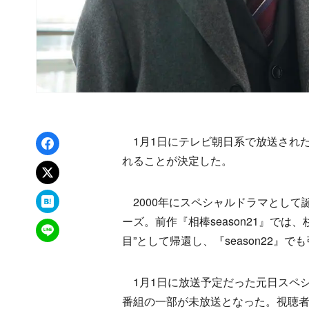
Facebookでシェア
1月1日にテレビ朝日系で放送された『相
れることが決定した。
xでポスト
はてなブックマーク
2000年にスペシャルドラマとして
ーズ。前作『相棒season21』で
LINEで送る
目”として帰還し、『season22』
1月1日に放送予定だった元日スペシ
番組の一部が未放送となった。視聴者