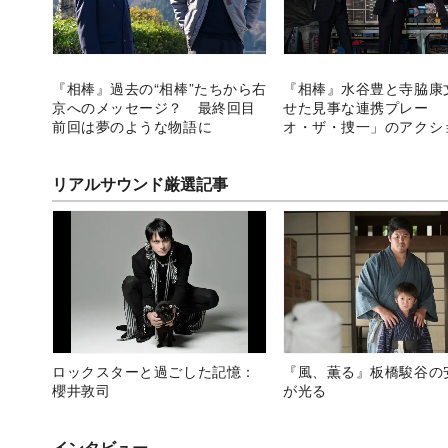
『相棒』過去の“相棒”たちから右
『相棒』水谷豊と寺脇康
京へのメッセージ？ 最終回目
せた見事な連携プレー 
前回は夢のような物語に
オ・ザ・捜一」のアクシ
リアルサウンド厳選記事
ロックスターと過ごした記憶：
『風、薫る』板橋駿谷の
櫻井敦司
が光る
インタビュー