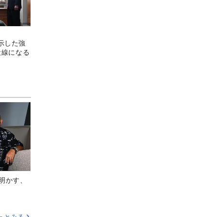
示した強
の伏線になる
Aが明かす、
っとみる