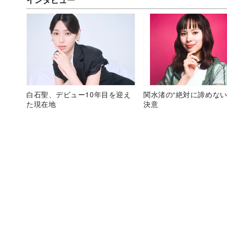
白石聖、デビュー10年目を迎え
関水渚の“絶対に諦めない
た現在地
決意