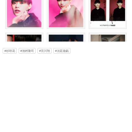
杉咲花
池村隆司
宮川翔
法廷遊戯