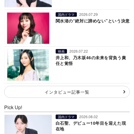
2026.07.29
国内ドラマ
関水渚の“絶対に諦めない”という決意
2026.07.22
映画
井上和、乃木坂46の未来を背負う責
任と覚悟
インタビュー記事一覧
Pick Up!
2026.08.02
国内ドラマ
白石聖、デビュー10年目を迎えた現
在地