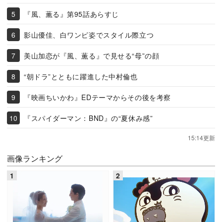
『風、薫る』第95話あらすじ
影山優佳、白ワンピ姿でスタイル際立つ
美山加恋が『風、薫る』で見せる“母”の顔
“朝ドラ”とともに躍進した中村倫也
『映画ちいかわ』EDテーマからその後を考察
『スパイダーマン：BND』の“夏休み感”
15:14更新
画像ランキング