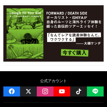
公式アカウント
facebook
x
instagram
YouTube
Follow on 
LI