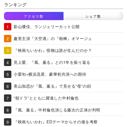
ランキング
アクセス数
シェア数
影山優佳、ランジェリーカット公開
趣里主演『大空港』の『相棒』オマージュ
『映画ちいかわ』怪物は誰が生んだのか？
見上愛、『風、薫る』との1年を振り返る
小栗旬×横浜流星、豪華初共演への期待
美山加恋が『風、薫る』で見せる“母”の顔
“朝ドラ”とともに躍進した中村倫也
『風、薫る』中村倫也演じる藤次の正体が判明
『映画ちいかわ』EDテーマからその後を考察