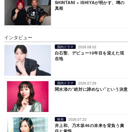
SHINTANI × ISHIYAが明かす、噂の
真相
インタビュー
2026.08.02
国内ドラマ
白石聖、デビュー10年目を迎えた現
在地
2026.07.29
国内ドラマ
関水渚の“絶対に諦めない”という決意
2026.07.22
映画
井上和、乃木坂46の未来を背負う責
任と覚悟