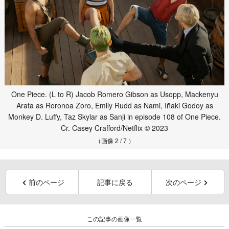
One Piece. (L to R) Jacob Romero Gibson as Usopp, Mackenyu
Arata as Roronoa Zoro, Emily Rudd as Nami, Iñaki Godoy as
Monkey D. Luffy, Taz Skylar as Sanji in episode 108 of One Piece.
Cr. Casey Crafford/Netflix © 2023
（画像 2 / 7 ）
前のページ
記事に戻る
次のページ
この記事の画像一覧