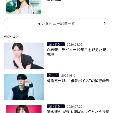
インタビュー記事一覧
Pick Up!
2026.08.02
国内ドラマ
白石聖、デビュー10年目を迎えた現
在地
2026.08.01
アニメ
梅原裕一郎、“低音ボイス”の試行錯誤
2026.07.29
国内ドラマ
関水渚の“絶対に諦めない”という決意