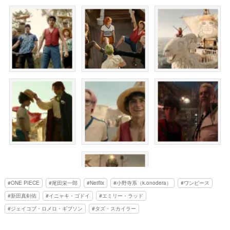
ONE PIECE
尾田栄一郎
Netflix
小野寺系（k.onodera）
ワンピース
新田真剣佑
イニャキ・ゴドイ
エミリー・ラッド
ジェイコブ・ロメロ・ギブソン
タズ・スカイラー