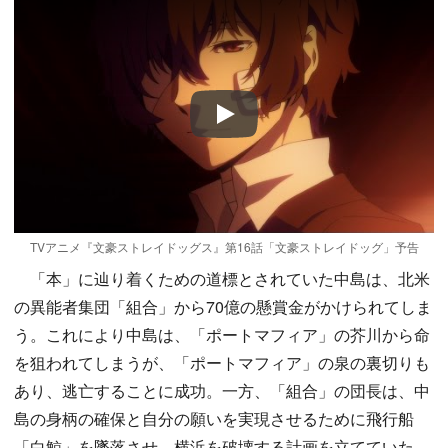
Play
TVアニメ『文豪ストレイドッグス』第16話「文豪ストレイドッグ」予告
「本」に辿り着くための道標とされていた中島は、北米
の異能者集団「組合」から70億の懸賞金がかけられてしま
う。これにより中島は、「ポートマフィア」の芥川から命
を狙われてしまうが、「ポートマフィア」の泉の裏切りも
あり、逃亡することに成功。一方、「組合」の団長は、中
島の身柄の確保と自分の願いを実現させるために飛行船
「白鯨」を墜落させ、横浜を破壊する計画を立てていた。