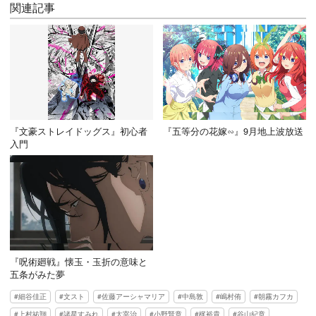
関連記事
『文豪ストレイドッグス』初心者
『五等分の花嫁∽』9月地上波放送
入門
『呪術廻戦』懐玉・玉折の意味と
五条がみた夢
細谷佳正
文スト
佐藤アーシャマリア
中島敦
嶋村侑
朝霧カフカ
上村祐翔
諸星すみれ
太宰治
小野賢章
梶裕貴
谷山紀章