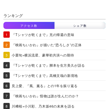
ランキング
アクセス数
シェア数
『Tシャツが乾くまで』充の帰還の意味
『映画ちいかわ』が描いた“恐ろしさ”の正体
小栗旬×横浜流星、豪華初共演への期待
『Tシャツが乾くまで』脚本を生方美久が語る
『Tシャツが乾くまで』高橋文哉の新境地
見上愛、『風、薫る』との1年を振り返る
『映画ちいかわ』怪物は誰が生んだのか？
川﨑桜×小川彩、乃木坂46の未来を語る