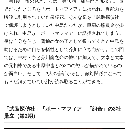
第1期一番の見どころは、第10話「羅生門と虎松」。 孤
児だったところを「ポートマフィア」に拾われ、異能力を
暗殺に利用されていた泉鏡花。そんな泉を「武装探偵社」
で保護しようとしていた中島だったが、巨額の懸賞金が掛
けられ、中島が「ポートマフィア」に誘拐されてしまう。
泉は自分を信じ、普通の女の子として扱ってくれた中島を
助けるために自らを犠牲として芥川に立ち向かう。この回
では、中村・泉と芥川龍之介の戦いに加えて、太宰と太宰
の元相棒である中原中也との2つの戦いが描かれているの
が面白い。そして、2人の会話からは、敵対関係になって
もまだ消えていない絆が読み取ることができる。
「武装探偵社」「ポートマフィア」「組合」の3社
鼎立（第2期）