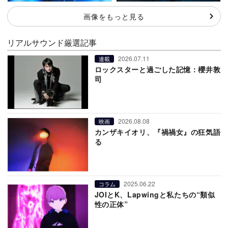
画像をもっと見る
リアルサウンド厳選記事
2026.07.11
連載
ロックスターと過ごした記憶：櫻井敦
司
2026.08.08
映画
カンザキイオリ、『禍禍女』の狂気語
る
2025.06.22
コラム
JOIとK、Lapwingと私たちの“類似
性の正体”