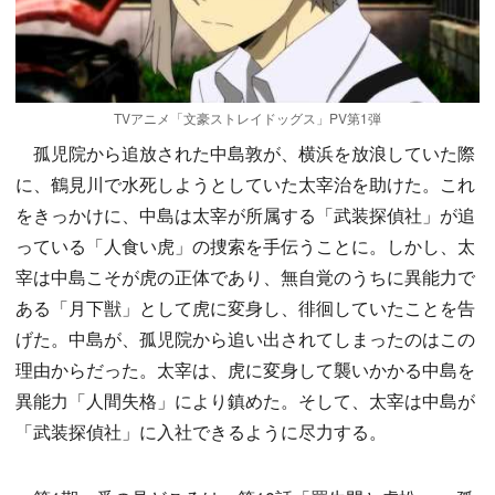
TVアニメ「文豪ストレイドッグス」PV第1弾
孤児院から追放された中島敦が、横浜を放浪していた際
に、鶴見川で水死しようとしていた太宰治を助けた。これ
をきっかけに、中島は太宰が所属する「武装探偵社」が追
っている「人食い虎」の捜索を手伝うことに。しかし、太
宰は中島こそが虎の正体であり、無自覚のうちに異能力で
ある「月下獣」として虎に変身し、徘徊していたことを告
げた。中島が、孤児院から追い出されてしまったのはこの
理由からだった。太宰は、虎に変身して襲いかかる中島を
異能力「人間失格」により鎮めた。そして、太宰は中島が
「武装探偵社」に入社できるように尽力する。