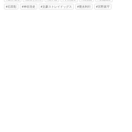
石田彰
神谷浩史
文豪ストレイドッグス
豊永利行
宮野真守