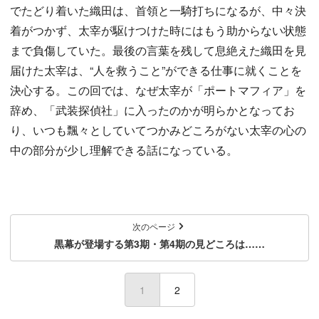
でたどり着いた織田は、首領と一騎打ちになるが、中々決
着がつかず、太宰が駆けつけた時にはもう助からない状態
まで負傷していた。最後の言葉を残して息絶えた織田を見
届けた太宰は、“人を救うこと”ができる仕事に就くことを
決心する。この回では、なぜ太宰が「ポートマフィア」を
辞め、「武装探偵社」に入ったのかが明らかとなってお
り、いつも飄々としていてつかみどころがない太宰の心の
中の部分が少し理解できる話になっている。
次のページ
黒幕が登場する第3期・第4期の見どころは……
1
(current)
2