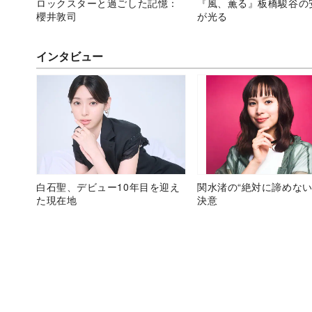
ロックスターと過ごした記憶：
『風、薫る』板橋駿谷の
櫻井敦司
が光る
インタビュー
白石聖、デビュー10年目を迎え
関水渚の“絶対に諦めない
た現在地
決意