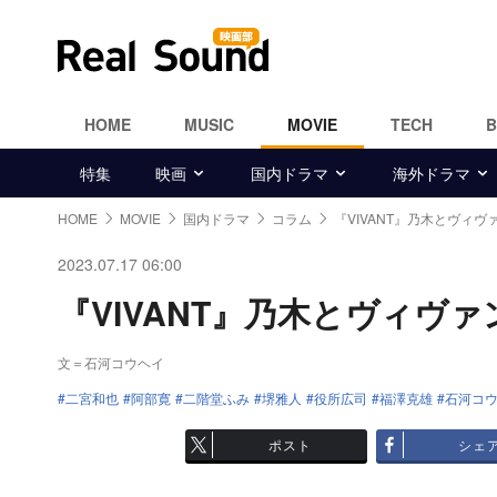
HOME
MUSIC
MOVIE
TECH
特集
映画
国内ドラマ
海外ドラマ
HOME
MOVIE
国内ドラマ
コラム
『VIVANT』乃木とヴィ
2023.07.17 06:00
『VIVANT』乃木とヴィヴァ
文＝石河コウヘイ
二宮和也
阿部寛
二階堂ふみ
堺雅人
役所広司
福澤克雄
石河コ
ポスト
シェ