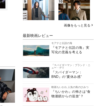
画像をもっと見る
最新映画レビュー
モアナと伝説の海
『モアナと伝説の海』実
写化の意義を考える
『スパイダーマン：ブランド・ニ
ュー・デイ
『スパイダーマン：
BND』の“夏休み感”
映画ちいかわ 人魚の島のひみつ
『ちいかわ』の怖さは“食
物連鎖からの追放”？