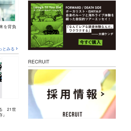
未来を背負
っとみる
RECRUIT
る 21世
存』