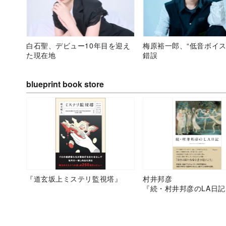
白石聖、デビュー10年目を迎え
梅原裕一郎、“低音ボイス
た現在地
錯誤
blueprint book store
『道玄坂上ミステリ監視塔』
村井邦彦
『続・村井邦彦のLA日記