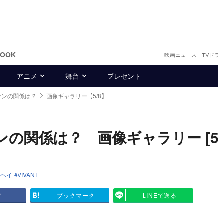
BOOK
映画ニュース・TVド
アニメ
舞台
プレゼント
ヴァンの関係は？
画像ギャラリー【5/8】
ンの関係は？ 画像ギャラリー [5/
ウヘイ
VIVANT
ア
ブックマーク
LINEで送る