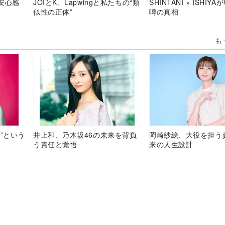
安心感
JOIとK、Lapwingと私たちの“類
SHINTANI × ISHIY
似性の正体”
噂の真相
も
”という
井上和、乃木坂46の未来を背負
岡崎紗絵、大役を担う
う責任と覚悟
来の人生設計