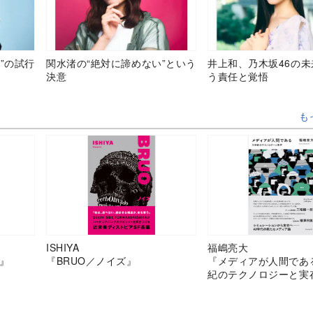
”の試行
関水渚の“絶対に諦めない”という
井上和、乃木坂46の
決意
う責任と覚悟
も
ISHIYA
福嶋亮大
』
『BRUO／ノイズ』
『メディアが人間であ
紀のテクノロジーと実