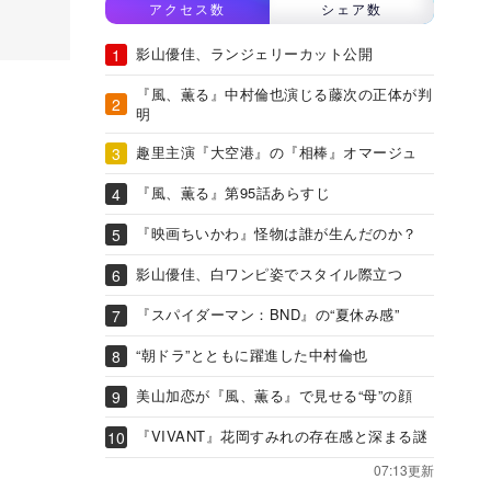
アクセス数
シェア数
影山優佳、ランジェリーカット公開
『風、薫る』中村倫也演じる藤次の正体が判
明
趣里主演『大空港』の『相棒』オマージュ
『風、薫る』第95話あらすじ
『映画ちいかわ』怪物は誰が生んだのか？
影山優佳、白ワンピ姿でスタイル際立つ
『スパイダーマン：BND』の“夏休み感”
“朝ドラ”とともに躍進した中村倫也
美山加恋が『風、薫る』で見せる“母”の顔
『VIVANT』花岡すみれの存在感と深まる謎
07:13更新