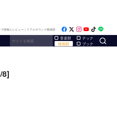
Like on Facebook
Follow on x
Follow on Inst
Follow on Y
Follow on
Follo
ラマ情報とレビュー｜リアルサウンド映画部
サ
音楽部
テック
映画部
ブック
8]