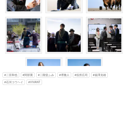
二宮和也
阿部寛
二階堂ふみ
堺雅人
役所広司
福澤克雄
石河コウヘイ
VIVANT