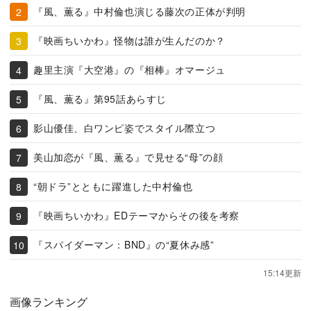
『風、薫る』中村倫也演じる藤次の正体が判明
『映画ちいかわ』怪物は誰が生んだのか？
趣里主演『大空港』の『相棒』オマージュ
『風、薫る』第95話あらすじ
影山優佳、白ワンピ姿でスタイル際立つ
美山加恋が『風、薫る』で見せる“母”の顔
“朝ドラ”とともに躍進した中村倫也
『映画ちいかわ』EDテーマからその後を考察
『スパイダーマン：BND』の“夏休み感”
15:14更新
画像ランキング