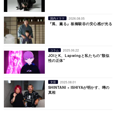
2026.08.05
国内ドラマ
『風、薫る』板橋駿谷の安心感が光る
2025.06.22
コラム
JOIとK、Lapwingと私たちの“類似
性の正体”
2025.08.01
文芸
SHINTANI × ISHIYAが明かす、噂の
真相