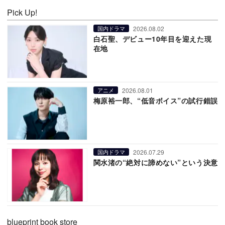
Pick Up!
2026.08.02
国内ドラマ
白石聖、デビュー10年目を迎えた現
在地
2026.08.01
アニメ
梅原裕一郎、“低音ボイス”の試行錯誤
2026.07.29
国内ドラマ
関水渚の“絶対に諦めない”という決意
blueprint book store