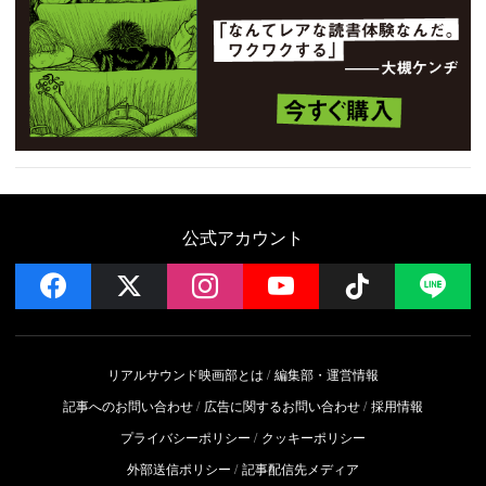
公式アカウント
facebook
x
instagram
YouTube
Follow on 
LI
リアルサウンド映画部とは
編集部・運営情報
記事へのお問い合わせ
広告に関するお問い合わせ
採用情報
プライバシーポリシー
クッキーポリシー
外部送信ポリシー
記事配信先メディア