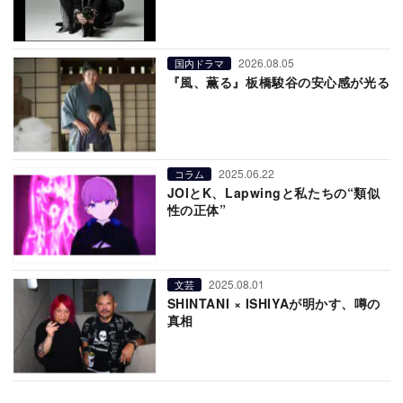
2026.08.05
国内ドラマ
『風、薫る』板橋駿谷の安心感が光る
2025.06.22
コラム
JOIとK、Lapwingと私たちの“類似
性の正体”
2025.08.01
文芸
SHINTANI × ISHIYAが明かす、噂の
真相