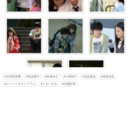
大和田茉椰
田辺桃子
鈴鹿央士
小西桜子
玉田真也
頃安祐良
スイートモラトリアム
たまいずみ
近藤紗良