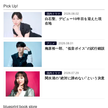
Pick Up!
2026.08.02
国内ドラマ
白石聖、デビュー10年目を迎えた現
在地
2026.08.01
アニメ
梅原裕一郎、“低音ボイス”の試行錯誤
2026.07.29
国内ドラマ
関水渚の“絶対に諦めない”という決意
blueprint book store