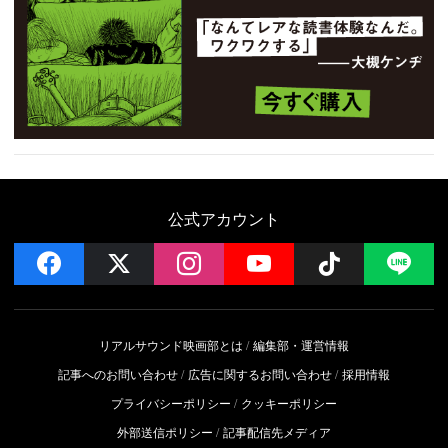
公式アカウント
facebook
x
instagram
YouTube
Follow on 
LI
リアルサウンド映画部とは
編集部・運営情報
記事へのお問い合わせ
広告に関するお問い合わせ
採用情報
プライバシーポリシー
クッキーポリシー
外部送信ポリシー
記事配信先メディア