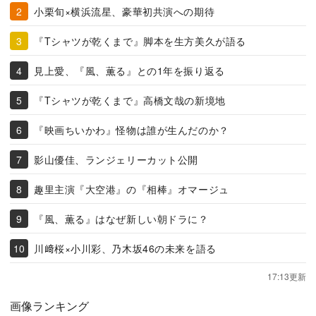
小栗旬×横浜流星、豪華初共演への期待
『Tシャツが乾くまで』脚本を生方美久が語る
見上愛、『風、薫る』との1年を振り返る
『Tシャツが乾くまで』高橋文哉の新境地
『映画ちいかわ』怪物は誰が生んだのか？
影山優佳、ランジェリーカット公開
趣里主演『大空港』の『相棒』オマージュ
『風、薫る』はなぜ新しい朝ドラに？
川﨑桜×小川彩、乃木坂46の未来を語る
17:13更新
画像ランキング