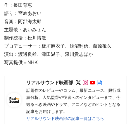
作：長田育恵
語り：宮﨑あおい
音楽：阿部海太郎
主題歌：あいみょん
制作統括：松川博敬
プロデューサー：板垣麻衣子、浅沼利信、藤原敬久
演出：渡邊良雄、津田温子、深川貴志ほか
写真提供＝NHK
Follow on SNS
Follow on SNS
Follow on SN
Author web 
リアルサウンド映画部
話題作のレビューやコラム、最新ニュース、興行成
績分析、人気監督や役者へのインタビューまで、今
観るべき映画やドラマ、アニメなどのヒントとなる
記事をお届けします。
リアルサウンド映画部の記事一覧はこちら