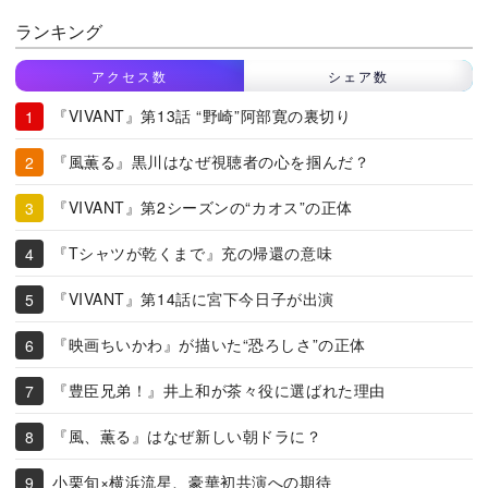
ランキング
アクセス数
シェア数
『VIVANT』第13話 “野崎”阿部寛の裏切り
『風薫る』黒川はなぜ視聴者の心を掴んだ？
『VIVANT』第2シーズンの“カオス”の正体
『Tシャツが乾くまで』充の帰還の意味
『VIVANT』第14話に宮下今日子が出演
『映画ちいかわ』が描いた“恐ろしさ”の正体
『豊臣兄弟！』井上和が茶々役に選ばれた理由
『風、薫る』はなぜ新しい朝ドラに？
小栗旬×横浜流星、豪華初共演への期待