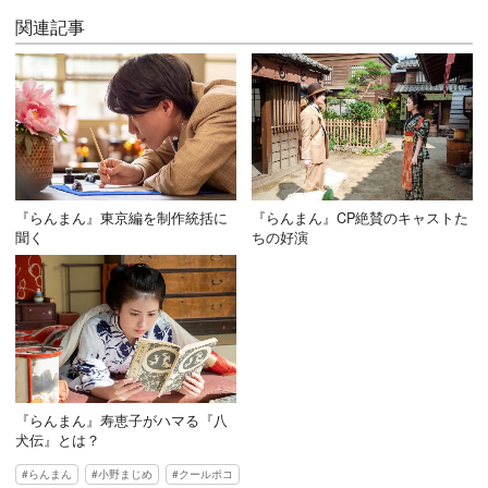
関連記事
『らんまん』東京編を制作統括に
『らんまん』CP絶賛のキャストた
聞く
ちの好演
『らんまん』寿恵子がハマる『八
犬伝』とは？
らんまん
小野まじめ
クールポコ