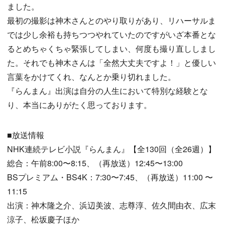
ました。
最初の撮影は神木さんとのやり取りがあり、リハーサルま
では少し余裕も持ちつつやれていたのですがいざ本番とな
るとめちゃくちゃ緊張してしまい、何度も撮り直ししまし
た。それでも神木さんは「全然大丈夫ですよ！」と優しい
言葉をかけてくれ、なんとか乗り切れました。
『らんまん』出演は自分の人生において特別な経験とな
り、本当にありがたく思っております。
■放送情報
NHK連続テレビ小説『らんまん』【全130回（全26週）】
総合：午前8:00〜8:15、（再放送）12:45〜13:00
BSプレミアム・BS4K：7:30〜7:45、（再放送）11:00 〜
11:15
出演：神木隆之介、浜辺美波、志尊淳、佐久間由衣、広末
涼子、松坂慶子ほか