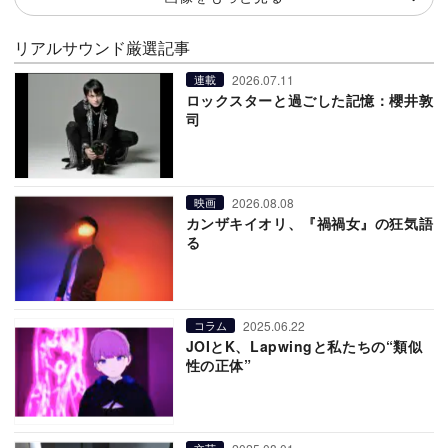
リアルサウンド厳選記事
2026.07.11
連載
ロックスターと過ごした記憶：櫻井敦
司
2026.08.08
映画
カンザキイオリ、『禍禍女』の狂気語
る
2025.06.22
コラム
JOIとK、Lapwingと私たちの“類似
性の正体”