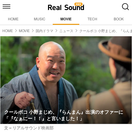
HOME
MUSIC
MOVIE
TECH
BOOK
HOME
MOVIE
国内ドラマ
ニュース
クールポコ 小野まじめ、『らん
クールポコ 小野まじめ、『らんまん』出演のオファーに
「『なぁにー！！』と言いました！」
文＝リアルサウンド映画部