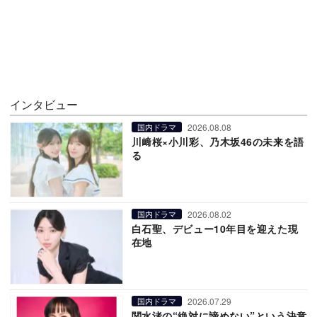
インタビュー
2026.08.08
国内ドラマ
川﨑桜×小川彩、乃木坂46の未来を語
る
2026.08.02
国内ドラマ
白石聖、デビュー10年目を迎えた現
在地
2026.07.29
国内ドラマ
関水渚の“絶対に諦めない”という決意