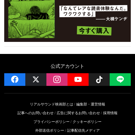
公式アカウント
facebook
x
instagram
YouTube
Follow on 
LI
リアルサウンド映画部とは
編集部・運営情報
記事へのお問い合わせ
広告に関するお問い合わせ
採用情報
プライバシーポリシー
クッキーポリシー
外部送信ポリシー
記事配信先メディア