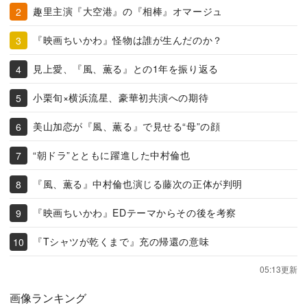
趣里主演『大空港』の『相棒』オマージュ
『映画ちいかわ』怪物は誰が生んだのか？
見上愛、『風、薫る』との1年を振り返る
小栗旬×横浜流星、豪華初共演への期待
美山加恋が『風、薫る』で見せる“母”の顔
“朝ドラ”とともに躍進した中村倫也
『風、薫る』中村倫也演じる藤次の正体が判明
『映画ちいかわ』EDテーマからその後を考察
『Tシャツが乾くまで』充の帰還の意味
05:13更新
画像ランキング