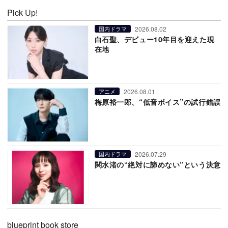
Pick Up!
2026.08.02
国内ドラマ
白石聖、デビュー10年目を迎えた現
在地
2026.08.01
アニメ
梅原裕一郎、“低音ボイス”の試行錯誤
2026.07.29
国内ドラマ
関水渚の“絶対に諦めない”という決意
blueprint book store