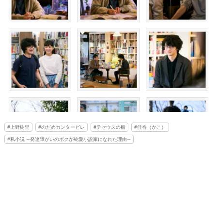
上野樹里
のだめカンタービレ
テセウスの船
佳香（かこ）
私小説 ―発達障がいのボクが純愛小説家になれた理由―