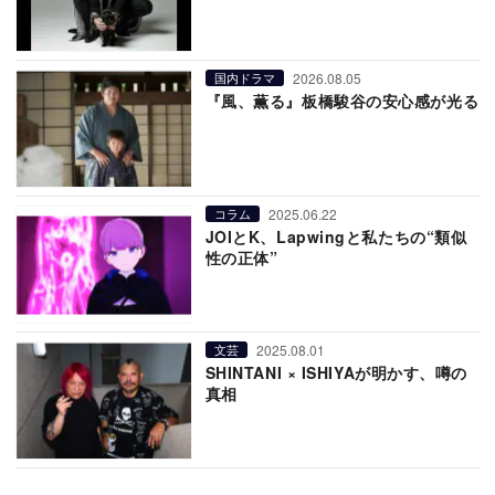
2026.08.05
国内ドラマ
『風、薫る』板橋駿谷の安心感が光る
2025.06.22
コラム
JOIとK、Lapwingと私たちの“類似
性の正体”
2025.08.01
文芸
SHINTANI × ISHIYAが明かす、噂の
真相