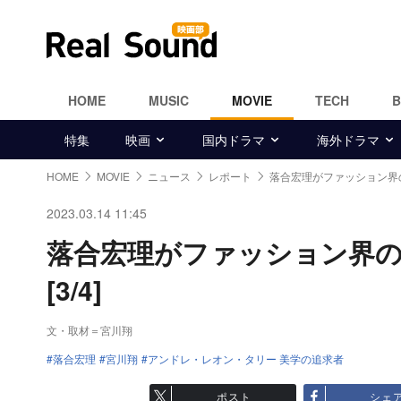
HOME
MUSIC
MOVIE
TECH
特集
映画
国内ドラマ
海外ドラマ
HOME
MOVIE
ニュース
レポート
落合宏理がファッション界
2023.03.14 11:45
落合宏理がファッション界
[3/4]
文・取材＝宮川翔
落合宏理
宮川翔
アンドレ・レオン・タリー 美学の追求者
ポスト
シェ