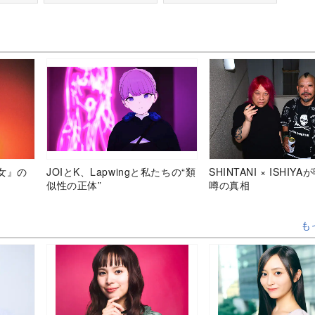
女』の
JOIとK、Lapwingと私たちの“類
SHINTANI × ISHIY
似性の正体”
噂の真相
も