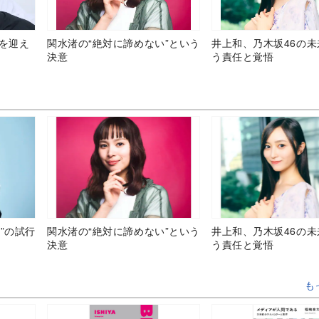
目を迎え
関水渚の“絶対に諦めない”という
井上和、乃木坂46の
決意
う責任と覚悟
”の試行
関水渚の“絶対に諦めない”という
井上和、乃木坂46の
決意
う責任と覚悟
も