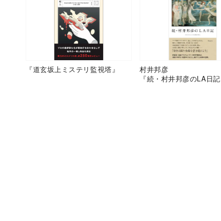
『道玄坂上ミステリ監視塔』
村井邦彦
『続・村井邦彦のLA日記