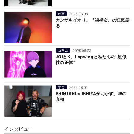
2026.08.08
映画
カンザキイオリ、『禍禍女』の狂気語
る
2025.06.22
コラム
JOIとK、Lapwingと私たちの“類似
性の正体”
2025.08.01
文芸
SHINTANI × ISHIYAが明かす、噂の
真相
インタビュー