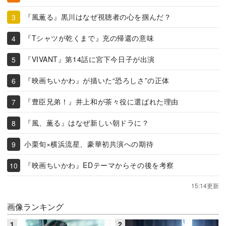
『風薫る』黒川はなぜ視聴者の心を掴んだ？
『Tシャツが乾くまで』充の帰還の意味
『VIVANT』第14話に宮下今日子が出演
『映画ちいかわ』が描いた“恐ろしさ”の正体
『豊臣兄弟！』井上和が茶々役に選ばれた理由
『風、薫る』はなぜ新しい朝ドラに？
小栗旬×横浜流星、豪華初共演への期待
『映画ちいかわ』EDテーマからその後を考察
15:14更新
画像ランキング