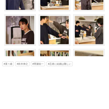
菜々緒
鈴木伸之
間瀬佑一
忍者に結婚は難しい